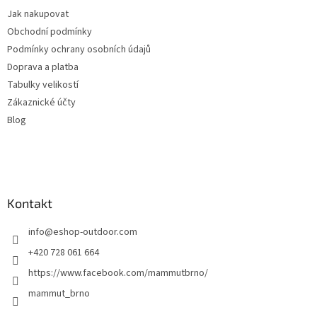
t
Jak nakupovat
í
Obchodní podmínky
Podmínky ochrany osobních údajů
Doprava a platba
Tabulky velikostí
Zákaznické účty
Blog
Kontakt
info
@
eshop-outdoor.com
+420 728 061 664
https://www.facebook.com/mammutbrno/
mammut_brno