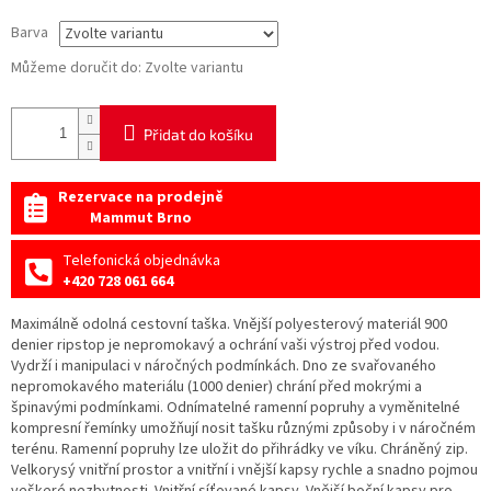
Barva
Můžeme doručit do:
Zvolte variantu
Přidat do košíku
Rezervace na prodejně
Mammut Brno
Telefonická objednávka
+420 728 061 664
Maximálně odolná cestovní taška. Vnější polyesterový materiál 900
denier ripstop je nepromokavý a ochrání vaši výstroj před vodou.
Vydrží i manipulaci v náročných podmínkách. Dno ze svařovaného
nepromokavého materiálu (1000 denier) chrání před mokrými a
špinavými podmínkami. Odnímatelné ramenní popruhy a vyměnitelné
kompresní řemínky umožňují nosit tašku různými způsoby i v náročném
terénu. Ramenní popruhy lze uložit do přihrádky ve víku. Chráněný zip.
Velkorysý vnitřní prostor a vnitřní i vnější kapsy rychle a snadno pojmou