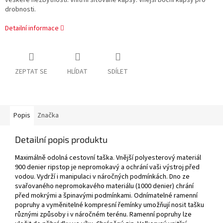
veškeré nezbytnosti. Vnitřní síťované kapsy. Vnější boční kapsy pro
drobnosti.
Detailní informace
ZEPTAT SE
HLÍDAT
SDÍLET
Popis
Značka
Detailní popis produktu
Maximálně odolná cestovní taška. Vnější polyesterový materiál
900 denier ripstop je nepromokavý a ochrání vaši výstroj před
vodou. Vydrží i manipulaci v náročných podmínkách. Dno ze
svařovaného nepromokavého materiálu (1000 denier) chrání
před mokrými a špinavými podmínkami. Odnímatelné ramenní
popruhy a vyměnitelné kompresní řemínky umožňují nosit tašku
různými způsoby i v náročném terénu. Ramenní popruhy lze