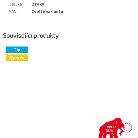
Záruka
:
2 roky
EAN
:
Zvolte variantu
Související produkty
Tip
Výprodej
1 799 Kč
–35 %