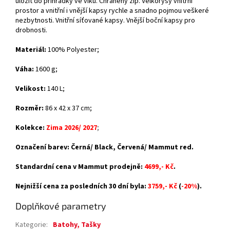
uložit do přihrádky ve víku. Chráněný zip. Velkorysý vnitřní
prostor a vnitřní i vnější kapsy rychle a snadno pojmou veškeré
nezbytnosti. Vnitřní síťované kapsy. Vnější boční kapsy pro
drobnosti.
Materiál:
100% Polyester
;
Váha:
1600 g;
Velikost:
140 L;
Rozměr:
86 x 42 x 37 cm;
Kolekce:
Zima 2026/ 2027
;
Označení barev: Černá/ Black, Červená/ Mammut red.
Standardní cena v Mammut prodejně:
4699,- Kč
.
Nejnižší cena za posledních 30 dní byla:
3759,- Kč
(
-20%
).
Doplňkové parametry
Kategorie
:
Batohy, Tašky