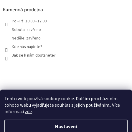
Kamenná prodejna
Po - Pá: 10:00 - 17:00
Sobota: zavřeno
Neděle: zavřeno
Kde nás najdete?
Jak se k nám dostanete?
Facebook
Tento web používá soubory cookie. Dalším procházením
tohoto webu vyjadřujete souhlas s jejich používáním.. Více
informací
zde
.
Nastavení
Vytvořil Shoptet