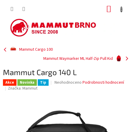
Přejít
NÁKUP
na
obsah
KOŠÍK
Mammut Cargo 100
Mammut Waymarker ML Half-Zip Pull Kid
Mammut Cargo 140 L
Průměrné
Neohodnoceno
Podrobnosti hodnocení
Akce
Novinka
Tip
hodnocení
Značka:
Mammut
produktu
je
0,0
z
5
hvězdiček.