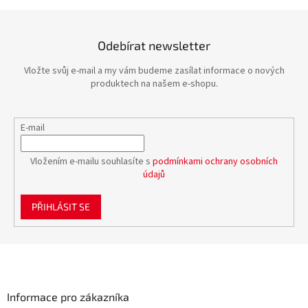
Odebírat newsletter
Vložte svůj e-mail a my vám budeme zasílat informace o nových
produktech na našem e-shopu.
E-mail
Vložením e-mailu souhlasíte s
podmínkami ochrany osobních
údajů
PŘIHLÁSIT SE
Z
á
p
a
Informace pro zákazníka