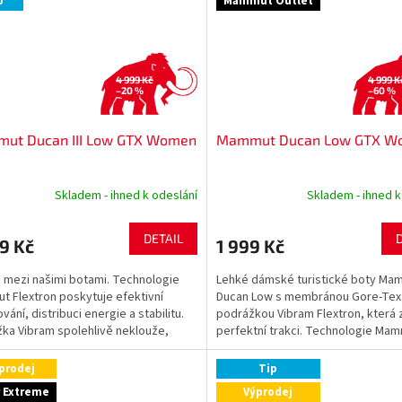
p
Mammut Outlet
4 999 Kč
4 999 K
–20 %
–60 %
ut Ducan III Low GTX Women
Mammut Ducan Low GTX W
Skladem - ihned k odeslání
Skladem - ihned k
DETAIL
9 Kč
1 999 Kč
e mezi našimi botami. Technologie
Lehké dámské turistické boty Ma
 Flextron poskytuje efektivní
Ducan Low s membránou Gore-Tex
vání, distribuci energie a stabilitu.
podrážkou Vibram Flextron, která z
ka Vibram spolehlivě neklouže,
perfektní trakci. Technologie Ma
o membrána...
Flextron® účinně tlumí...
prodej
Tip
r Extreme
Výprodej