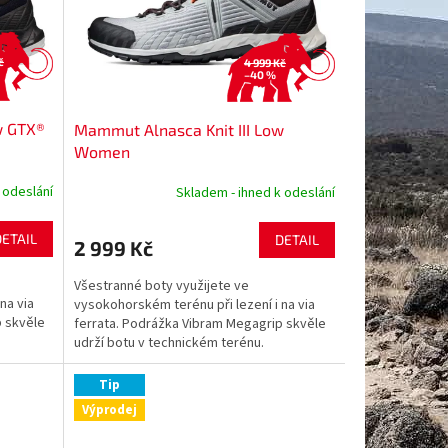
č
4 999 Kč
–40 %
w GTX®
Mammut Alnasca Knit III Low
Women
 odeslání
Skladem - ihned k odeslání
DETAIL
DETAIL
2 999 Kč
Všestranné boty využijete ve
na via
vysokohorském terénu při lezení i na via
p skvěle
ferrata. Podrážka Vibram Megagrip skvěle
udrží botu v technickém terénu.
...
Anatomicky tvarovaná pěnová...
Tip
Výprodej