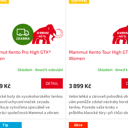
odej
Výprodej
Z
8 999 Kč
6 499 K
–40 %
–40 %
ZDARMA
D
ut Kento Pro High GTX®
Mammut Kento Tour High G
A
en
Women
R
Skladem - ihned k odeslání
Skladem - ihned k
M
DETAIL
9 Kč
3 899 Kč
A
cké boty do vysokohorského terénu
Velmi lehká a zároveň pohodlná ob
ostí uchycení maček zezadu.
vám pomůže zdolat nástrahy hors
ka je vytvořena speciálně ve
terénu. Povede vaše kroky v
ráci společnosti Mammut a vibram.
průběhu klasické túry i při chůzi s
lní hmotnost....
strmé skalnaté úseky (Via...
Tip
Akce