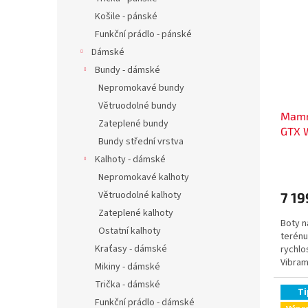
Košile - pánské
Funkční prádlo - pánské
Dámské
Bundy - dámské
Nepromokavé bundy
Větruodolné bundy
Mamm
Zateplené bundy
GTX 
Bundy střední vrstva
Kalhoty - dámské
Nepromokavé kalhoty
Větruodolné kalhoty
7 19
Zateplené kalhoty
Boty n
Ostatní kalhoty
terénu
Kraťasy - dámské
rychlo
Vibram
Mikiny - dámské
na různ
Trička - dámské
Ti
Funkční prádlo - dámské