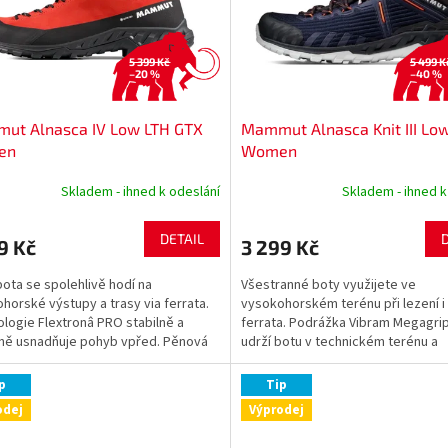
5 399 Kč
5 499 K
–20 %
–40 %
ut Alnasca IV Low LTH GTX
Mammut Alnasca Knit III Lo
en
Women
Skladem - ihned k odeslání
Skladem - ihned k
DETAIL
9 Kč
3 299 Kč
bota se spolehlivě hodí na
Všestranné boty využijete ve
horské výstupy a trasy via ferrata.
vysokohorském terénu při lezení i 
logie Flextronâ PRO stabilně a
ferrata. Podrážka Vibram Megagri
ně usnadňuje pohyb vpřed. Pěnová
udrží botu v technickém terénu a
EVA střední podrážky...
nepromokavá membrána GORE-TEX
p
Tip
odej
Výprodej