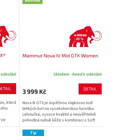
Novinka
č
4 999 Kč
–20 %
TX®
Mammut Nova IV Mid GTX Women
 odeslání
Skladem - ihned k odeslání
DETAIL
DETAIL
3 999 Kč
uv, která
Nova III GTX je úspěšnou vlajkovou lodí
kého
lehkých bot na vysokohorskou turistiku.
Lehoučká, vysoce kvalitní a neuvěřitelně
krze
pohodlná nubuk kůže v kombinaci s Soft
Shellovým...
Tip