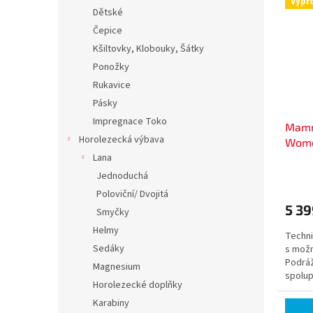
Výpr
Dětské
Čepice
Kšiltovky, Klobouky, Šátky
Ponožky
Rukavice
Pásky
Impregnace Toko
Mamm
Horolezecká výbava
Wom
Lana
Jednoduchá
Poloviční/ Dvojitá
5 39
Smyčky
Helmy
Techni
Sedáky
s možn
Podráž
Magnesium
spolup
Horolezecké doplňky
Minimá
Karabiny