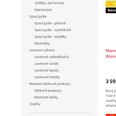
Jistítka, Via Ferrata
V
Expressety
Mamm
Spací pytle
Spací pytle - péřové
Spací pytle - syntetické
Spací pytle - doplňky
Karimatky
Lavinová výbava
Mammu
Wom
Lavinové vyhledávače
Lavinové sondy
Lavinové lopaty
Lavinové batohy
3 59
Mammut dárkové poukazy
Dárkové poukazy
Nový p
Tour I
Mammutí dárky
značk
Značky
přepra
oporu a