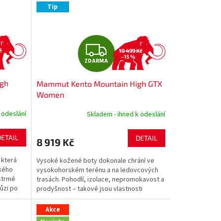
Tip
Z
č
10 499 Kč
–15 %
ZDARMA
D
gh
Mammut Kento Mountain High GTX
A
Women
R
 odeslání
Skladem - ihned k odeslání
M
DETAIL
DETAIL
8 919 Kč
A
 která
Vysoké kožené boty dokonale chrání ve
kého
vysokohorském terénu a na ledovcových
strmé
trasách. Pohodlí, izolace, nepromokavost a
hůzi po
prodyšnost – takové jsou vlastnosti
vysoce odolné...
Akce