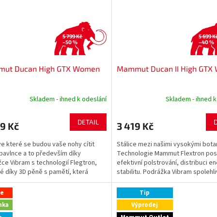
5 799 Kč
5 699 K
–50 %
–40 %
ut Ducan High GTX Women
Mammut Ducan II High GTX
Skladem - ihned k odeslání
Skladem - ihned k
DETAIL
9 Kč
3 419 Kč
ve které se budou vaše nohy cítit
Stálice mezi našimi vysokými bota
 bavlnce a to především díky
Technologie Mammut Flextron pos
ce Vibram s technologií Flegtron,
efektivní polstrování, distribuci en
ké díky 3D pěně s pamětí, která
stabilitu. Podrážka Vibram spolehl
 pohodlný nášlap....
neklouže, zatímco...
ce
Tip
nka
Výprodej