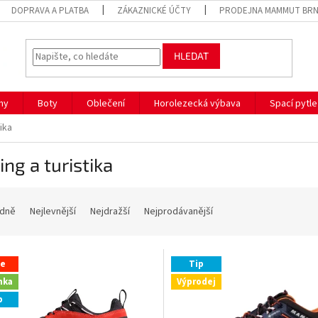
DOPRAVA A PLATBA
ZÁKAZNICKÉ ÚČTY
PRODEJNA MAMMUT BR
HLEDAT
hy
Boty
Oblečení
Horolezecká výbava
Spací pytle
ika
ing a turistika
dně
Nejlevnější
Nejdražší
Nejprodávanější
ce
Tip
nka
Výprodej
p