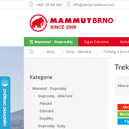
Přejít
+420 728 061 664
info@eshop-outdoor.com
na
obsah
Eiger Extreme
Bato
Mammut - Doprodej
Domů
Boty
Boty - dámské
Treking a turist
P
Trek
o
Přeskočit
s
Kategorie
kategorie
Ř
t
a
r
Abece
Mammut - Doprodej
z
a
Doprodej - oblečení
e
n
V
n
Pánské
n
Ak
ý
í
í
Dámské
Novi
p
p
p
Doplňky
Ti
i
r
a
Doprodej - boty