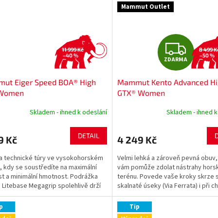
Mammut Outlet
Z
11 999 Kč
8 499 K
–40 %
–50 %
ZDARMA
D
ut Eiger Speed BOA® High
Mammut Kento Advanced Hi
A
Women
GTX® Women
R
Skladem - ihned k odeslání
Skladem - ihned k
M
DETAIL
9 Kč
4 249 Kč
A
a technické túry ve vysokohorském
Velmi lehká a zároveň pevná obuv,
, kdy se soustředíte na maximální
vám pomůže zdolat nástrahy hors
st a minimální hmotnost. Podrážka
terénu. Povede vaše kroky skrze 
 Litebase Megagrip spolehlivě drží
skalnaté úseky (Via Ferrata) i při c
ých...
ledovci. Její...
p
Tip