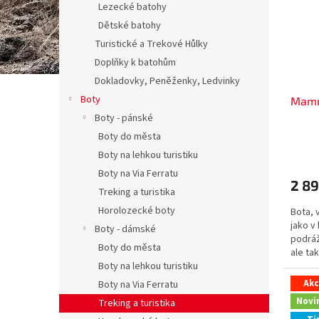
Lezecké batohy
Dětské batohy
Turistické a Trekové Hůlky
Doplňky k batohům
Dokladovky, Peněženky, Ledvinky
Boty
Mamm
Boty - pánské
Boty do města
Boty na lehkou turistiku
Boty na Via Ferratu
2 89
Treking a turistika
Horolozecké boty
Bota, 
jako v
Boty - dámské
podráž
Boty do města
ale ta
Boty na lehkou turistiku
zaručí
Ak
Boty na Via Ferratu
Novi
Treking a turistika