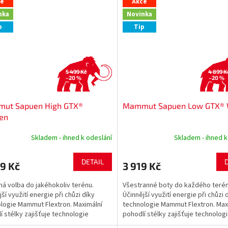
ce
Akce
nka
Novinka
p
Tip
5 499 Kč
4 899 K
–20 %
–20 %
ut Sapuen High GTX®
Mammut Sapuen Low GTX®
en
Skladem - ihned k odeslání
Skladem - ihned k
DETAIL
9 Kč
3 919 Kč
á volba do jakéhokoliv terénu.
Všestranné boty do každého terén
ší využití energie při chůzi díky
Účinnější využití energie při chůzi 
logie Mammut Flextron. Maximální
technologie Mammut Flextron. Max
í stélky zajišťuje technologie
pohodlí stélky zajišťuje technolog
nic 3D. Veškeré...
Georganic 3D. Veškeré...