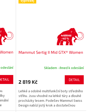
Výprodej
č
4 699 Kč
–40 %
 Women
Mammut Sertig II Mid GTX® Women
 odeslání
Skladem - ihned k odeslání
DETAIL
DETAIL
2 819 Kč
u.
Lehké a odolné multifunkční boty středního
díky
střihu. Jsou vhodné na lehké túry a dlouhé
imální
procházky lesem. Podešev Mammut Swiss
ie
Design nabízí jistý krok a dostatečnou
přilnavost i...