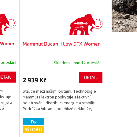
č
4 899 Kč
–40 %
 Women
Mammut Ducan II Low GTX Women
 odeslání
Skladem - ihned k odeslání
DETAIL
DETAIL
2 939 Kč
mi.
Stálice mezi našimi botami. Technologie
kytuje
Mammut Flextron poskytuje efektivní
ergie a
polstrování, distribuci energie a stabilitu.
ivě
Podrážka Vibram spolehlivě neklouže,
zatímco membrána...
Tip
Výprodej