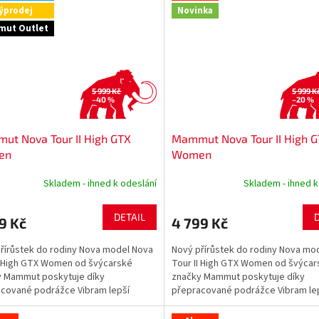
ýprodej
Novinka
ut Outlet
5 999 Kč
5 999 K
–40 %
–20 %
t Nova Tour II High GTX
Mammut Nova Tour II High 
en
Women
Skladem - ihned k odeslání
Skladem - ihned k
DETAIL
9 Kč
4 799 Kč
řírůstek do rodiny Nova model Nova
Nový přírůstek do rodiny Nova mo
I High GTX Women od švýcarské
Tour II High GTX Women od švýcar
y Mammut poskytuje díky
značky Mammut poskytuje díky
cované podrážce Vibram lepší
přepracované podrážce Vibram le
 větší...
oporu a větší...