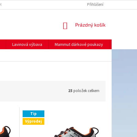
NO
MOJE OBJEDNÁVKA
Přihlášení
NÁKUPNÍ
Prázdný košík
KOŠÍK
Lavinová výbava
Mammut dárkové poukazy
Prodej
25
položek celkem
Tip
Výprodej