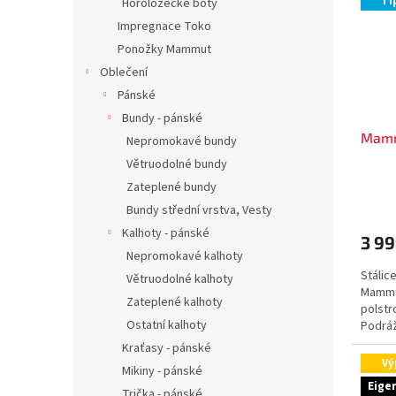
Ti
Horolozecké boty
Impregnace Toko
Ponožky Mammut
Oblečení
Pánské
Bundy - pánské
Mamm
Nepromokavé bundy
Větruodolné bundy
Zateplené bundy
Bundy střední vrstva, Vesty
Kalhoty - pánské
3 99
Nepromokavé kalhoty
Stálic
Větruodolné kalhoty
Mammut
Zateplené kalhoty
polstro
Ostatní kalhoty
Podráž
zatímc
Kraťasy - pánské
Vý
Mikiny - pánské
Eige
Trička - pánské