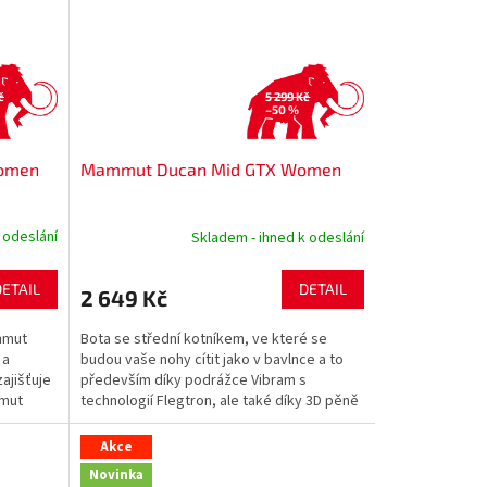
č
5 299 Kč
–50 %
omen
Mammut Ducan Mid GTX Women
 odeslání
Skladem - ihned k odeslání
DETAIL
DETAIL
2 649 Kč
mmut
Bota se střední kotníkem, ve které se
 a
budou vaše nohy cítit jako v bavlnce a to
ajišťuje
především díky podrážce Vibram s
mmut
technologií Flegtron, ale také díky 3D pěně
s pamětí, která...
Akce
Novinka