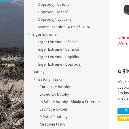
s
o
n
Doprodej - batohy
p
d
e
Doprodej - lezení
r
u
l
o
k
Doprodej - spacáky
d
t
Mammut Outlet - 40% až -70%
u
ů
Eiger Extreme
Mamm
k
Eiger Extreme - Pánské
Wom
t
Eiger Extreme - Dámské
ů
Eiger Extreme - Doplňky
Eiger Extreme - Doprodej
4 31
Batohy
Batohy, Tašky
Nízká 
Turistické batohy
vysoko
Techno
Expediční batohy
preciz
Lyžařské batohy - Skialp a Freeride
výplň 
Lavinové batohy
Ti
Městské batohy
Výpr
Cestovní tašky