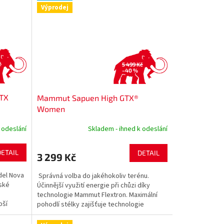
Výprodej
č
5 499 Kč
–40 %
GTX
Mammut Sapuen High GTX®
Women
 odeslání
Skladem - ihned k odeslání
DETAIL
DETAIL
3 299 Kč
del Nova
Správná volba do jakéhokoliv terénu.
ské
Účinnější využití energie při chůzi díky
technologie Mammut Flextron. Maximální
pší
pohodlí stélky zajišťuje technologie
Georganic 3D. Veškeré...