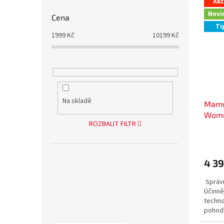
Ak
Novi
Cena
Ti
1999
Kč
10199
Kč
Na skladě
Mamm
Wom
ROZBALIT FILTR
4 39
Správn
Účinněj
techno
pohodl
Georga