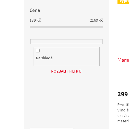
Výpr
Cena
139
Kč
2169
Kč
Na skladě
Mamm
ROZBALIT FILTR
299
Prvotř
v indi
uzavír
materi