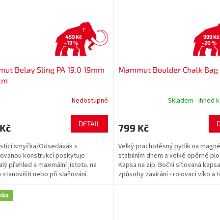
459 Kč
999 Kč
–19 %
–20 %
ut Belay Sling PA 19.0 19mm
Mammut Boulder Chalk Bag
cm
Nedostupné
Skladem - ihned k
DETAIL
 Kč
799 Kč
stící smyčka/Odsedávák s
Velký prachotěsný pytlík na magn
ovanou konstrukcí poskytuje
stabilním dnem a velké opěrné plo
lý přehled a maximální jistotu. na
Kapsa na zip. Boční síťovaná kapsa
m stanovišti nebo při slaňování.
způsoby zavírání - rolovací víko a 
áno podle EN 566.
uzavírání....
nka