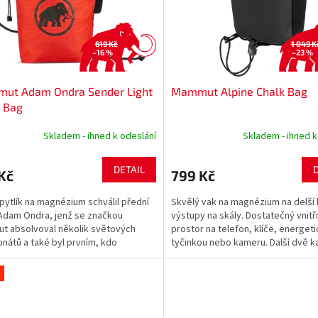
619 Kč
1 049 K
–16 %
–23 %
ut Adam Ondra Sender Light
Mammut Alpine Chalk Bag
 Bag
Skladem - ihned k odeslání
Skladem - ihned k
DETAIL
Kč
799 Kč
pytlík na magnézium schválil přední
Skvělý vak na magnézium na delší
Adam Ondra, jenž se značkou
výstupy na skály. Dostatečný vnitř
 absolvoval několik světových
prostor na telefon, klíče, energet
nátů a také byl prvním, kdo
tyčinkou nebo kameru. Další dvě k
al lezeckou trasu Silence...
zipy a síťovaná...