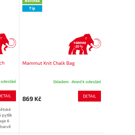
Novinka
Tip
1 089 Kč
–20 %
ch
Mammut Knit Chalk Bag
 odeslání
Skladem - ihned k odeslání
DETAIL
DETAIL
869 Kč
dětské
 pytlík
huje 6
 barvě