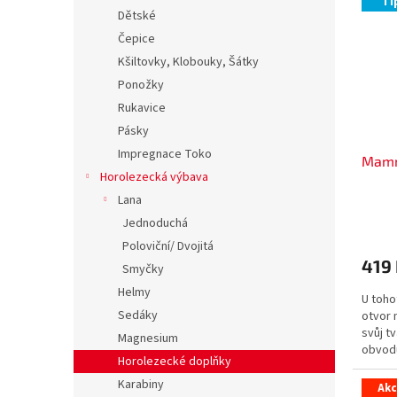
Ti
Dětské
Čepice
Kšiltovky, Klobouky, Šátky
Ponožky
Rukavice
Pásky
Impregnace Toko
Mamm
Horolezecká výbava
Lana
Jednoduchá
Poloviční/ Dvojitá
419
Smyčky
Helmy
U toho
Sedáky
otvor 
svůj t
Magnesium
obvodu
Horolezecké doplňky
kvalitní
Karabiny
Ak