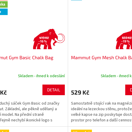
nka
p
419 Kč
659 Kč
–16 %
–19 %
ut Gym Basic Chalk Bag
Mammut Gym Mesh Chalk B
Skladem - ihned k odeslání
Skladem - ihned k
DETAIL
 Kč
529 Kč
duchý sáček Gym Basic od značky
Samostatně stojící vak na magnéz
. Základní, ale pěkně udělaný a
ideální na lezeckou stěnu, protože
í model. Na přední straně
velké kapse na zip poskytuje dos
ejmě nechybí ikonické logo s
prostor pro telefon a další cennost
em. Vybrat si můžete hned z...
Síťovanou kapsu...