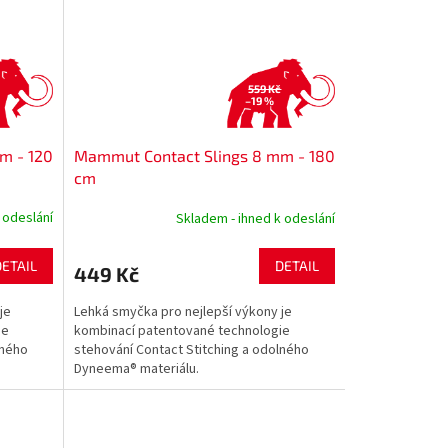
559 Kč
–19 %
m - 120
Mammut Contact Slings 8 mm - 180
cm
 odeslání
Skladem - ihned k odeslání
DETAIL
DETAIL
449 Kč
je
Lehká smyčka pro nejlepší výkony je
ie
kombinací patentované technologie
lného
stehování Contact Stitching a odolného
Dyneema® materiálu.