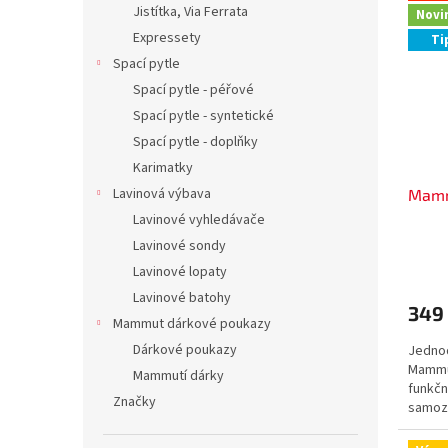
Jistítka, Via Ferrata
Novi
Expressety
Ti
Spací pytle
Spací pytle - péřové
Spací pytle - syntetické
Spací pytle - doplňky
Karimatky
Lavinová výbava
Mamm
Lavinové vyhledávače
Lavinové sondy
Lavinové lopaty
Lavinové batohy
349
Mammut dárkové poukazy
Dárkové poukazy
Jedno
Mammut
Mammutí dárky
funkčn
Značky
samozř
Mammut