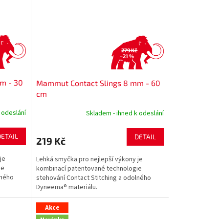
279 Kč
–21 %
m - 30
Mammut Contact Slings 8 mm - 60
cm
 odeslání
Skladem - ihned k odeslání
DETAIL
DETAIL
219 Kč
je
Lehká smyčka pro nejlepší výkony je
ie
kombinací patentované technologie
lného
stehování Contact Stitching a odolného
Dyneema® materiálu.
Akce