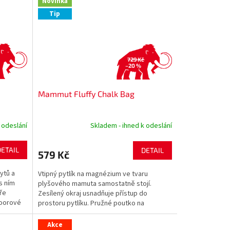
Novinka
Tip
729 Kč
–20 %
Mammut Fluffy Chalk Bag
 odeslání
Skladem - ihned k odeslání
DETAIL
DETAIL
579 Kč
ytů a
Vtipný pytlík na magnézium ve tvaru
s ním
plyšového mamuta samostatně stojí.
ře
Zesílený okraj usnadňuje přístup do
doorové
prostoru pytlíku. Pružné poutko na
kartáček. Flísový materiál všité...
Akce