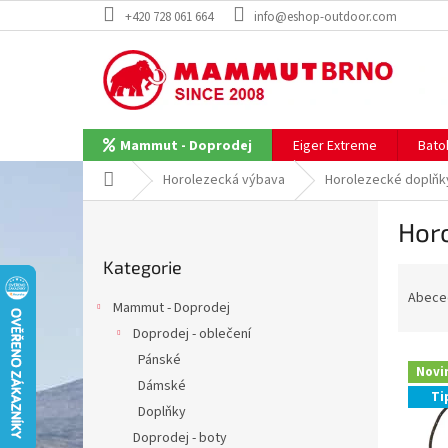
Přejít
+420 728 061 664
info@eshop-outdoor.com
na
obsah
Eiger Extreme
Bato
Mammut - Doprodej
Domů
Horolezecká výbava
Horolezecké doplňk
P
Hor
o
Přeskočit
s
Kategorie
kategorie
Ř
t
a
r
Abece
Mammut - Doprodej
z
a
Doprodej - oblečení
e
n
V
n
Pánské
n
Novi
ý
í
í
Dámské
Ti
p
p
p
Doplňky
i
r
a
Doprodej - boty