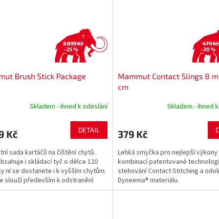
2 899 Kč
479 Kč
–25 %
–20 %
ut Brush Stick Package
Mammut Contact Slings 8 m
cm
Skladem - ihned k odeslání
Skladem - ihned k
DETAIL
9 Kč
379 Kč
tní sada kartáčů na čištění chytů.
Lehká smyčka pro nejlepší výkony 
bsahuje i skládací tyč o délce 120
kombinací patentované technolog
ky ní se dostanete i k vyšším chytům.
stehování Contact Stitching a odo
e slouží především k odstranění
Dyneema® materiálu.
...