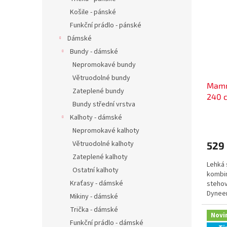
Košile - pánské
Funkční prádlo - pánské
Dámské
Bundy - dámské
Nepromokavé bundy
Větruodolné bundy
Mamm
Zateplené bundy
240 
Bundy střední vrstva
Kalhoty - dámské
Nepromokavé kalhoty
Větruodolné kalhoty
529
Zateplené kalhoty
Lehká 
Ostatní kalhoty
kombin
Kraťasy - dámské
stehov
Dynee
Mikiny - dámské
Trička - dámské
Novi
Funkční prádlo - dámské