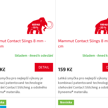
659 Kč
199 Kč
–19 %
–20 %
ut Contact Slings 8 mm -
Mammut Contact Slings 8 m
cm
cm
Skladem - ihned k odeslání
Skladem - ihned k
DETAIL
 Kč
159 Kč
smyčka pro nejlepší výkony je
Lehká smyčka pro nejlepší výkony 
ací patentované technologie
kombinací patentované technolog
ání Contact Stitching a odolného
stehování Contact Stitching a odo
ma® materiálu.
Dyneema® materiálu.
nka
Novinka