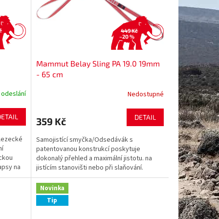
č
449 Kč
–20 %
Mammut Belay Sling PA 19.0 19mm
- 65 cm
 odeslání
Nedostupné
DETAIL
DETAIL
359 Kč
 lezecké
Samojistící smyčka/Odsedávák s
ní
patentovanou konstrukcí poskytuje
ickou
dokonalý přehled a maximální jistotu. na
apsy na
jistícím stanovišti nebo při slaňování.
Testováno podle EN 566.
Novinka
Tip