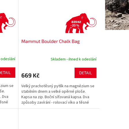
839 Kč
–20 %
Mammut Boulder Chalk Bag
 odeslání
Skladem - ihned k odeslání
DETAIL
DETAIL
669 Kč
ézium se
Velký prachotěsný pytlík na magnézium se
še.
stabilním dnem a velké opěrné ploše.
. Dva
Kapsa na zip. Boční síťovaná kapsa. Dva
těsné
způsoby zavírání - rolovací víko a těsné
uzavírání....