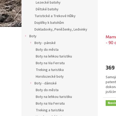
Lezecké batohy
Dětské batohy
Turistické a Trekové Hůlky
Doplňky k batohům
Dokladovky, Peněženky, Ledvinky
Boty
Mamm
- 90 
Boty - pánské
Boty do města
Boty na lehkou turistiku
Boty na Via Ferratu
369
Treking a turistika
Horolozecké boty
Samoji
patent
Boty - dámské
dokona
Boty do města
jistící
Boty na lehkou turistiku
Testov
Novi
Boty na Via Ferratu
Treking a turistika