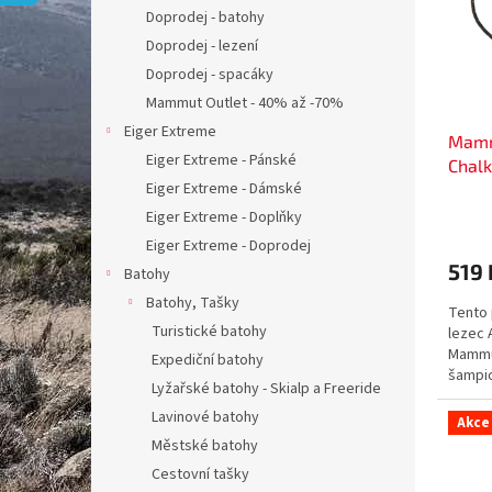
s
o
n
Doprodej - batohy
p
d
e
Doprodej - lezení
r
u
l
o
k
Doprodej - spacáky
d
t
Mammut Outlet - 40% až -70%
u
ů
Eiger Extreme
Mamm
k
Eiger Extreme - Pánské
Chalk
t
Eiger Extreme - Dámské
ů
Eiger Extreme - Doplňky
Eiger Extreme - Doprodej
519 
Batohy
Batohy, Tašky
Tento 
Turistické batohy
lezec 
Mammut
Expediční batohy
šampio
Lyžařské batohy - Skialp a Freeride
překon
Lavinové batohy
Akce
Městské batohy
Cestovní tašky