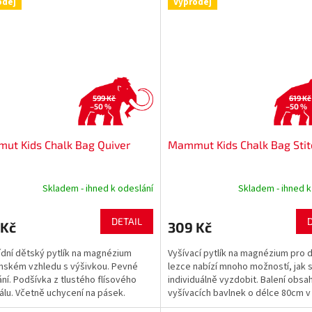
odej
Výprodej
599 Kč
619 Kč
–50 %
–50 %
ut Kids Chalk Bag Quiver
Mammut Kids Chalk Bag Stit
Skladem - ihned k odeslání
Skladem - ihned k
DETAIL
 Kč
309 Kč
ídní dětský pytlík na magnézium
Vyšívací pytlík na magnézium pro 
ánském vzhledu s výšivkou. Pevné
lezce nabízí mnoho možností, jak si
ání. Podšívka z tlustého flísového
individuálně vyzdobit. Balení obsa
álu. Včetně uchycení na pásek.
vyšívacích bavlnek o délce 80cm v
bílé, modré a...