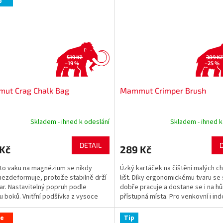
p
519 Kč
389 Kč
–19 %
–25 %
ut Crag Chalk Bag
Mammut Crimper Brush
Skladem - ihned k odeslání
Skladem - ihned k
DETAIL
 Kč
289 Kč
to vaku na magnézium se nikdy
Úzký kartáček na čištění malých ch
nezdeformuje, protože stabilně drží
lišt. Díky ergonomickému tvaru se 
var. Nastavitelný popruh podle
dobře pracuje a dostane se i na hů
 boků. Vnitřní podšívka z vysoce
přístupná místa. Pro venkovní i in
ho flísu...
použití....
ce
Tip