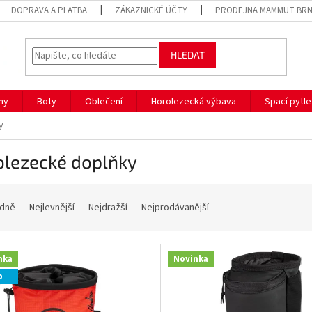
DOPRAVA A PLATBA
ZÁKAZNICKÉ ÚČTY
PRODEJNA MAMMUT BR
HLEDAT
hy
Boty
Oblečení
Horolezecká výbava
Spací pytle
y
olezecké doplňky
dně
Nejlevnější
Nejdražší
Nejprodávanější
nka
Novinka
p