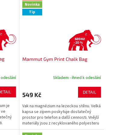
Novinka
Tip
689 Kč
–20 %
ag
Mammut Gym Print Chalk Bag
 odeslání
Skladem - ihned k odeslání
DETAIL
DETAIL
549 Kč
ium je
Vak na magnézium na lezeckou stěnu. Velká
 ve
kapsa se zipem poskytuje dostatečný
tatečný
prostor pro telefon a další cennosti. Vnější
i.
materiály jsou z recyklovaného polyesteru
a vnitřním...