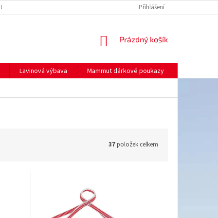
NO
MOJE OBJEDNÁVKA
Přihlášení
NÁKUPNÍ
Prázdný košík
KOŠÍK
Lavinová výbava
Mammut dárkové poukazy
Prodej
37
položek celkem