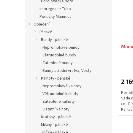
Horolozecké boty
Impregnace Toko
Ponožky Mammut
Oblečení
Pánské
Bundy - pánské
Mamm
Nepromokavé bundy
Větruodolné bundy
Zateplené bundy
Bundy střední vrstva, Vesty
Kalhoty - pánské
2 16
Nepromokavé kalhoty
Perfek
Větruodolné kalhoty
Sada o
Zateplené kalhoty
cm. Dí
Ostatní kalhoty
Kartáč
nánosů
Kraťasy - pánské
Mikiny - pánské
Trička - pánské