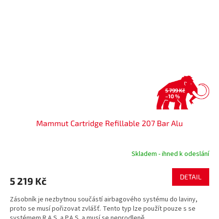
5 799 Kč
–10 %
Mammut Cartridge Refillable 207 Bar Alu
Skladem - ihned k odeslání
DETAIL
5 219 Kč
Zásobník je nezbytnou součástí airbagového systému do laviny,
proto se musí pořizovat zvlášť. Tento typ lze použít pouze s se
systémem R.A.S. a P.A.S. a musí se neprodleně...