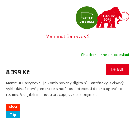
Z
11 999 Kč
–30 %
ZDARMA
D
Mammut Barryvox S
A
R
Skladem - ihned k odeslání
M
DETAIL
8 399 Kč
A
Mammut Barryvox S je kombinovaný digitalní 3-anténový lavinový
vyhledávač nové generace s možností přepnutí do analogového
režimu. V digitálním módu pracuje, vysílá a příjímá...
Akce
Tip