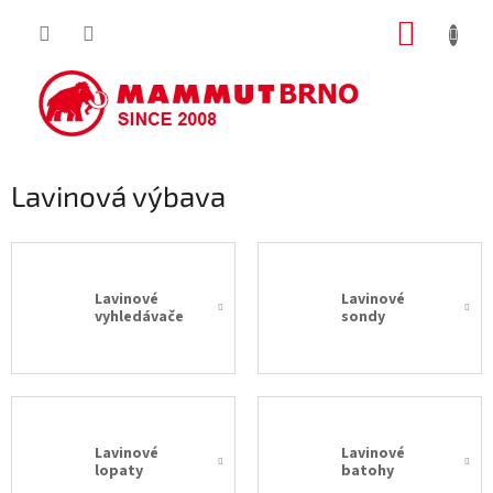
Přejít
NÁKUP
na
obsah
KOŠÍK
Lavinová výbava
Lavinové
Lavinové
vyhledávače
sondy
Lavinové
Lavinové
lopaty
batohy