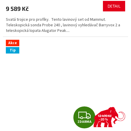
M
DETAIL
9 589 Kč
A
Svatá trojice pro profíky. Tento lavinový set od Mammut.
Teleskopická sonda Probe 240 , lavinový vyhledávač Barryvox 2 a
teleskopická lopata Alugator Peak....
Akce
Tip
Z
12 499 Kč
–20 %
ZDARMA
D