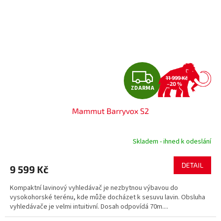
Z
11 999 Kč
–20 %
ZDARMA
D
Mammut Barryvox S2
A
R
Skladem - ihned k odeslání
M
DETAIL
9 599 Kč
A
Kompaktní lavinový vyhledávač je nezbytnou výbavou do
vysokohorské terénu, kde může docházet k sesuvu lavin. Obsluha
vyhledávače je velmi intuitivní. Dosah odpovídá 70m....