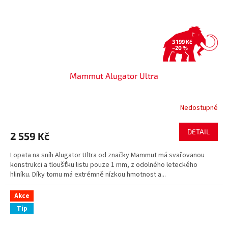
3 199 Kč
–20 %
Mammut Alugator Ultra
Nedostupné
DETAIL
2 559 Kč
Lopata na sníh Alugator Ultra od značky Mammut má svařovanou
konstrukci a tloušťku listu pouze 1 mm, z odolného leteckého
hliníku. Díky tomu má extrémně nízkou hmotnost a...
Akce
Tip