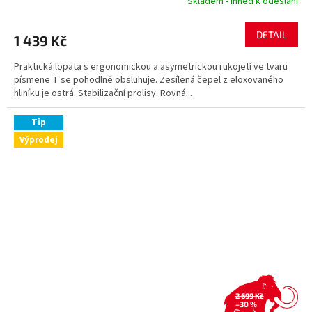
Skladem - ihned k odeslání
DETAIL
1 439 Kč
Praktická lopata s ergonomickou a asymetrickou rukojetí ve tvaru
písmene T se pohodlně obsluhuje. Zesílená čepel z eloxovaného
hliníku je ostrá. Stabilizační prolisy. Rovná...
Tip
Výprodej
2 699 Kč
–30 %