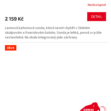
Nedostupné
DETAIL
2 159 Kč
Lavinová karbonová sonda, která nesmí chybět v žádném
skialpovém a freeridovém batohu. Sonda je lehká, pevná a rychle
sestavitelná. Na obalu integrovaný plán záchrany.
Akce
2 899 Kč