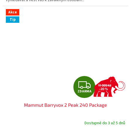
Akce
Tip
Z
11 999 Kč
–20 %
ZDARMA
D
Mammut Barryvox 2 Peak 240 Package
A
R
Dostupné do 3 až 5 dnů