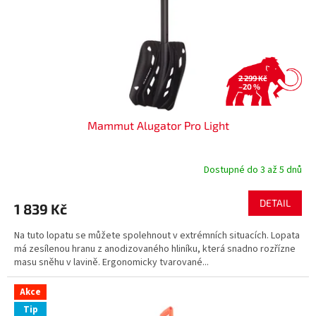
2 299 Kč
–20 %
Mammut Alugator Pro Light
Dostupné do 3 až 5 dnů
DETAIL
1 839 Kč
Na tuto lopatu se můžete spolehnout v extrémních situacích. Lopata
má zesílenou hranu z anodizovaného hliníku, která snadno rozřízne
masu sněhu v lavině. Ergonomicky tvarované...
Akce
Tip