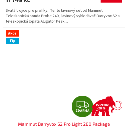
A
Svatá trojice pro profíky. Tento lavinový set od Mammut.
Teleskopická sonda Probe 240 , lavinový vyhledávač Barryvox S2 a
teleskopická lopata Alugator Peak....
Akce
Tip
Z
15 599 Kč
–20 %
ZDARMA
D
Mammut Barryvox S2 Pro Light 280 Package