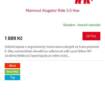
Mammut Alugator Ride 3.0 Hoe
Skladem - ihned k odeslání
DETAIL
1 889 Kč
Odolná lopata s ergonomicky tvarovanou rukojetí ve tvaru písmene
D. Díky nastavitelné násadě lze odhrnovat sníh i pod úhlem 90°.
Zesílená hliníková čepel lopaty je velmi ostrá....
Akce
Novinka
Tip