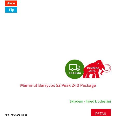
Akce
Tip
Z
14 699 Kč
–20 %
ZDARMA
D
Mammut Barryvox S2 Peak 240 Package
A
R
Skladem - ihned k odeslání
M
DETAIL
11 749 Kč