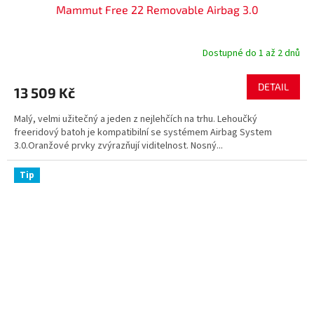
Mammut Free 22 Removable Airbag 3.0
A
R
Dostupné do 1 až 2 dnů
M
DETAIL
13 509 Kč
A
Malý, velmi užitečný a jeden z nejlehčích na trhu. Lehoučký
freeridový batoh je kompatibilní se systémem Airbag System
3.0.Oranžové prvky zvýrazňují viditelnost. Nosný...
Tip