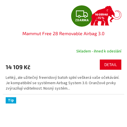
Z
16 599 Kč
–15 %
ZDARMA
D
Mammut Free 28 Removable Airbag 3.0
A
R
Skladem - ihned k odeslání
M
DETAIL
14 109 Kč
A
Lehký, ale užitečný freeridový batoh splní veškerá vaše očekávání.
Je kompatibilní se systémem Airbag System 3.0. Oranžové prvky
zvýrazňují viditelnost. Nosný systém...
Tip