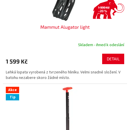
t
ů
1 999 Kč
–20 %
Mammut Alugator light
Skladem - ihned k odeslání
DETAIL
1 599 Kč
Lehká lopata vyrobená z tvrzeného hliníku. Velmi snadné složení. V
batohu nezabere skoro žádné místo.
Akce
Tip