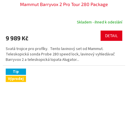
Mammut Barryvox 2 Pro Tour 280 Package
A
R
Skladem - ihned k odeslání
M
DETAIL
9 989 Kč
A
Svatá trojice pro profíky. Tento lavinový set od Mammut.
Teleskopická sonda Probe 280 speed lock, lavinový vyhledávač
Barryvox 2 a teleskopická lopata Alugator...
Tip
Výprodej