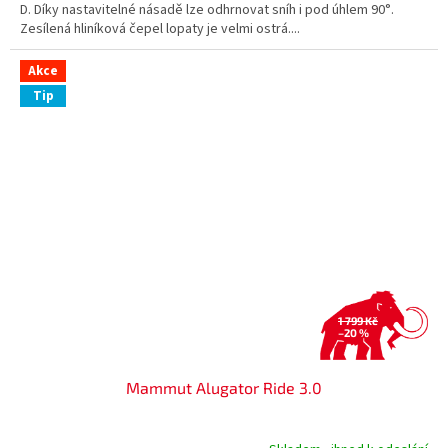
D. Díky nastavitelné násadě lze odhrnovat sníh i pod úhlem 90°.
Zesílená hliníková čepel lopaty je velmi ostrá....
Akce
Tip
1 799 Kč
–20 %
Mammut Alugator Ride 3.0