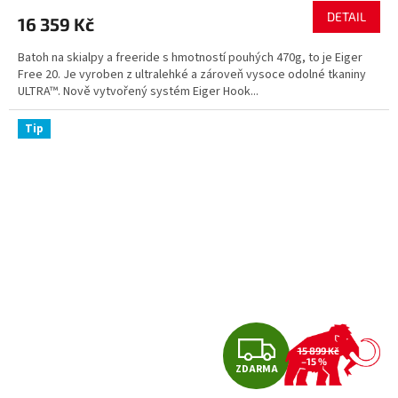
DETAIL
16 359 Kč
Batoh na skialpy a freeride s hmotností pouhých 470g, to je Eiger
Free 20. Je vyroben z ultralehké a zároveň vysoce odolné tkaniny
ULTRA™. Nově vytvořený systém Eiger Hook...
Tip
Z
15 899 Kč
–15 %
ZDARMA
D