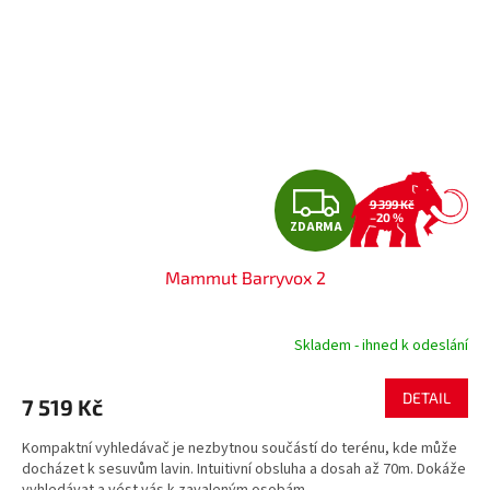
Z
9 399 Kč
–20 %
ZDARMA
D
Mammut Barryvox 2
A
R
Skladem - ihned k odeslání
M
DETAIL
7 519 Kč
A
Kompaktní vyhledávač je nezbytnou součástí do terénu, kde může
docházet k sesuvům lavin. Intuitivní obsluha a dosah až 70m. Dokáže
vyhledávat a vést vás k zavaleným osobám...