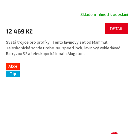
A
R
Skladem - ihned k odeslání
M
DETAIL
12 469 Kč
A
Svatá trojice pro profíky. Tento lavinový set od Mammut.
Teleskopická sonda Probe 280 speed lock, lavinový vyhledávač
Barryvox S2 a teleskopická lopata Alugator...
Akce
Tip