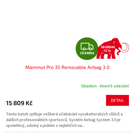
Z
18 599 Kč
–15 %
ZDARMA
D
Mammut Pro 35 Removable Airbag 3.0
A
R
Skladem - ihned k odeslání
M
DETAIL
15 809 Kč
A
Tento batoh splňuje veškerá očekávání vysokohorských vůdců a
dalších profesionálních sportovců. Systém Airbag System 3.0 je
spolehlivý, odolný a jedním z nejlehčích na...