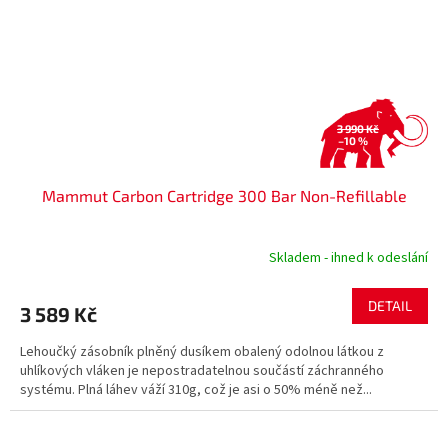
3 990 Kč
–10 %
Mammut Carbon Cartridge 300 Bar Non-Refillable
Skladem - ihned k odeslání
DETAIL
3 589 Kč
Lehoučký zásobník plněný dusíkem obalený odolnou látkou z
uhlíkových vláken je nepostradatelnou součástí záchranného
systému. Plná láhev váží 310g, což je asi o 50% méně než...