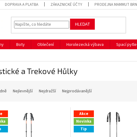
DOPRAVA A PLATBA
ZÁKAZNICKÉ ÚČTY
PRODEJNA MAMMUT BR
HLEDAT
hy
Boty
Oblečení
Horolezecká výbava
Spací pytle
stické a Trekové Hůlky
dně
Nejlevnější
Nejdražší
Nejprodávanější
ce
Akce
nka
Novinka
p
Tip