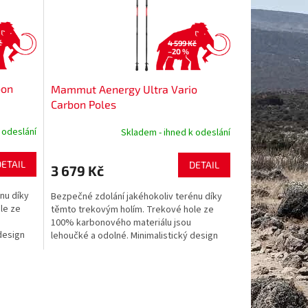
č
4 599 Kč
–20 %
bon
Mammut Aenergy Ultra Vario
Carbon Poles
 odeslání
Skladem - ihned k odeslání
DETAIL
DETAIL
3 679 Kč
nu díky
Bezpečné zdolání jakéhokoliv terénu díky
le ze
těmto trekovým holím. Trekové hole ze
100% karbonového materiálu jsou
design
lehoučké a odolné. Minimalistický design
holí ze tří dílů. Snadné...