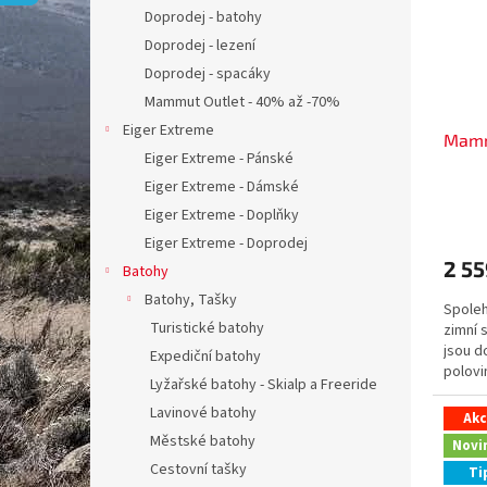
s
o
n
Doprodej - batohy
p
d
e
Doprodej - lezení
r
u
l
o
k
Doprodej - spacáky
d
t
Mammut Outlet - 40% až -70%
u
ů
Eiger Extreme
Mamm
k
Eiger Extreme - Pánské
t
Eiger Extreme - Dámské
ů
Eiger Extreme - Doplňky
Eiger Extreme - Doprodej
2 55
Batohy
Batohy, Tašky
Spoleh
Turistické batohy
zimní 
jsou d
Expediční batohy
polovin
Lyžařské batohy - Skialp a Freeride
(6068),.
Lavinové batohy
Ak
Městské batohy
Novi
Cestovní tašky
Ti