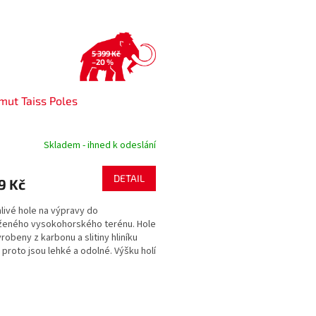
5 399 Kč
–20 %
ut Taiss Poles
Skladem - ihned k odeslání
DETAIL
9 Kč
livé hole na výpravy do
ženého vysokohorského terénu. Hole
yrobeny z karbonu a slitiny hliníku
, proto jsou lehké a odolné. Výšku holí
ílů...
O
v
l