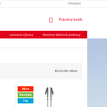
NO
MOJE OBJEDNÁVKA
Přihlášení
NÁKUPNÍ
Prázdný košík
KOŠÍK
Lavinová výbava
Mammut dárkové poukazy
Prodej
4
položek celkem
Akce
Novinka
Tip