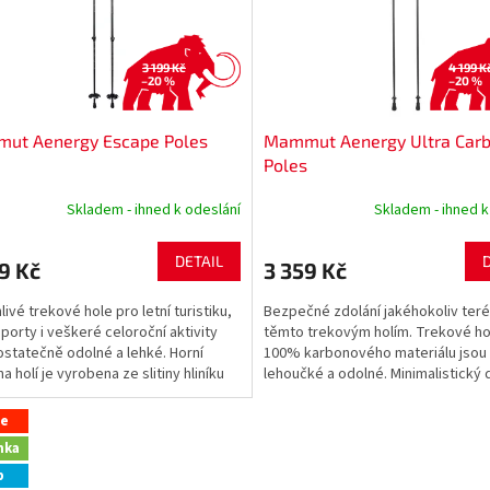
3 199 Kč
4 199 K
–20 %
–20 %
ut Aenergy Escape Poles
Mammut Aenergy Ultra Car
Poles
Skladem - ihned k odeslání
Skladem - ihned k
DETAIL
9 Kč
3 359 Kč
livé trekové hole pro letní turistiku,
Bezpečné zdolání jakéhokoliv teré
sporty i veškeré celoroční aktivity
těmto trekovým holím. Trekové ho
ostatečně odolné a lehké. Horní
100% karbonového materiálu jsou
a holí je vyrobena ze slitiny hliníku
lehoučké a odolné. Minimalistický 
..
holí ze tří dílů. Snadné...
ce
nka
p