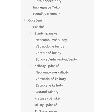
Horolozecké boty
Impregnace Toko
Ponožky Mammut
Oblečení
Pánské
Bundy - pánské
Nepromokavé bundy
Větruodolné bundy
Zateplené bundy
Bundy střední vrstva, Vesty
Kalhoty - pánské
Nepromokavé kalhoty
Větruodolné kalhoty
Zateplené kalhoty
Ostatní kalhoty
Kraťasy - pánské
Mikiny - pánské
Trička - pánské