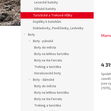
Lezecké batohy
Dětské batohy
Turistické a Trekové Hůlky
Doplňky k batohům
Dokladovky, Peněženky, Ledvinky
Boty
Mamm
Boty - pánské
Boty do města
Boty na lehkou turistiku
Boty na Via Ferratu
4 31
Treking a turistika
Horolozecké boty
Spoleh
zasně
Boty - dámské
jsou v
Boty do města
(7075)
Boty na lehkou turistiku
ze tří d
Boty na Via Ferratu
Treking a turistika