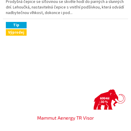
Prodyšná čepice se síťovinou se skvěle hodí do parných a slunných
dní. Lehoučká, nastavitelná čepice s vnitřní podšívkou, která odvádí
nadbytečnou vlhkost, dokonce i pod...
Tip
Výprodej
699 Kč
–30 %
Mammut Aenergy TR Visor