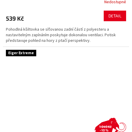
Nedostupné
DETAIL
539 Kč
Pohodlná kšiltovka se síťovanou zadní částí z polyesteru a
nastavitelným zapínáním poskytuje dokonalou ventilaci. Potisk
představuje pohled na hory z ptačí perspektivy.
Eiger Extreme
1 049 Kč
–10 %