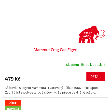
799 Kč
–40 %
Mammut Crag Cap Eiger
Skladem - ihned k odeslání
DETAIL
479 Kč
Kšiltovka s logem Mammuta. Tvarovaný kšilt. Nastavitelná spona.
Zadní část s polyesterové síťoviny. Ze předu bavlněné plátno.
Akce
Novinka