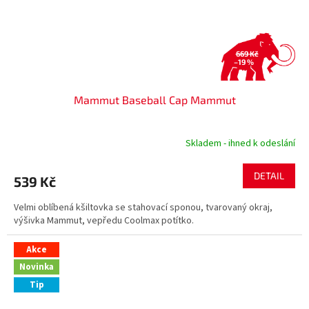
669 Kč
–19 %
Mammut Baseball Cap Mammut
Skladem - ihned k odeslání
DETAIL
539 Kč
Velmi oblíbená kšiltovka se stahovací sponou, tvarovaný okraj,
výšivka Mammut, vepředu Coolmax potítko.
Akce
Novinka
Tip