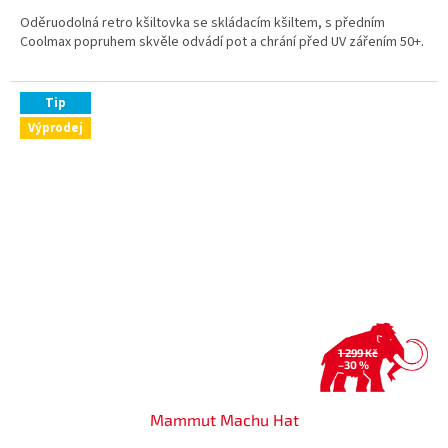
Oděruodolná retro kšiltovka se skládacím kšiltem, s předním
Coolmax popruhem skvěle odvádí pot a chrání před UV zářením 50+.
Tip
Výprodej
1 299 Kč
–30 %
Mammut Machu Hat