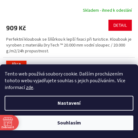
Skladem - ihned k odeslání
DETAIL
909 Kč
Perfektní kloubouk se šňůrkou k lepší fixaci při turistice. Kloubouk je
vyroben z materiálu DryTech ™ 20.000 mm vodní sloupec / 20.000
g/m2/24h propustnost.
Akce
Novinka
Tento web používá soubory cookie. Dalším procházením
Tip
tohoto webu vyjadřujete souhlas s jejich používáním.. Více
informací
zde
.
Nastavení
Souhlasím
Zobrazit