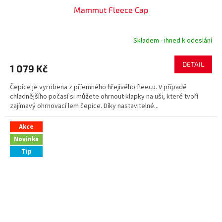
Mammut Fleece Cap
Skladem - ihned k odeslání
DETAIL
1 079 Kč
Čepice je vyrobena z příemného hřejivého fleecu. V případě
chladnějšího počasí si můžete ohrnout klapky na uši, které tvoří
zajímavý ohrnovací lem čepice. Díky nastavitelné...
Akce
Novinka
Tip