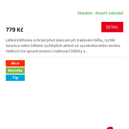
Skladem - ihned k odeslání
DETAIL
779 Kč
Lehká kšiltovka ochrání před sluncem při trailovém běhu, rychlé
turistice nebo během rychlejších aktivit ve vysokohorském terénu.
Velikost lze upravit pomocí stahovací šňůrky a...
Akce
Novinka
Tip