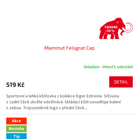
1 049 Kč
–50 %
Mammut Felsgrat Cap
Skladem - ihned k odeslání
DETAIL
519 Kč
Sportovní a lehká kšiltovka z kolekce Eiger Extreme. Síťovina
v zadní části skvěle odvětrává. Skládací kšilt usnadňuje balení
s sebou. Trojrozměrné logo v přední části....
Akce
Novinka
Tip