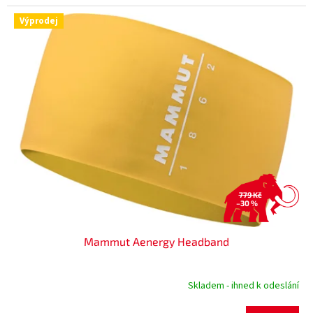
Výprodej
779 Kč
–30 %
Mammut Aenergy Headband
Skladem - ihned k odeslání