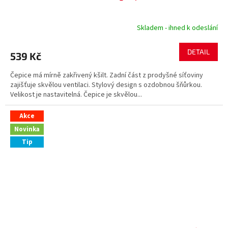
Skladem - ihned k odeslání
DETAIL
539 Kč
Čepice má mírně zakřivený kšilt. Zadní část z prodyšné síťoviny
zajišťuje skvělou ventilaci. Stylový design s ozdobnou šňůrkou.
Velikost je nastavitelná. Čepice je skvělou...
Akce
Novinka
Tip