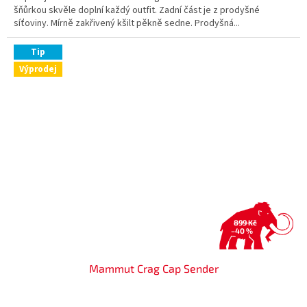
šňůrkou skvěle doplní každý outfit. Zadní část je z prodyšné
síťoviny. Mírně zakřivený kšilt pěkně sedne. Prodyšná...
Tip
Výprodej
899 Kč
–40 %
Mammut Crag Cap Sender