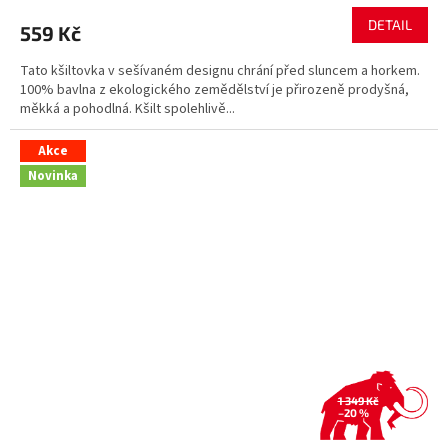
DETAIL
559 Kč
Tato kšiltovka v sešívaném designu chrání před sluncem a horkem.
100% bavlna z ekologického zemědělství je přirozeně prodyšná,
měkká a pohodlná. Kšilt spolehlivě...
Akce
Novinka
1 349 Kč
–20 %