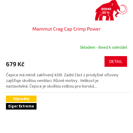
859 Kč
–20 %
Mammut Crag Cap Crimp Power
Skladem - ihned k odeslání
DETAIL
679 Kč
Čepice má mírně zakřivený kšilt. Zadní část z prodyšné síťoviny
zajišťuje skvělou ventilaci. Různé motivy . Velikost je
nastavitelná. Čepice je skvělou volbou pro horská...
Výprodej
Eiger Extreme