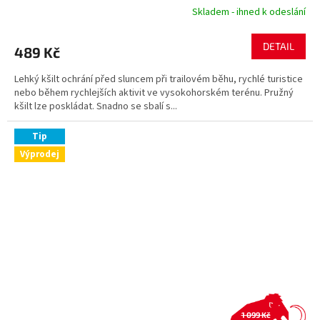
Skladem - ihned k odeslání
DETAIL
489 Kč
Lehký kšilt ochrání před sluncem při trailovém běhu, rychlé turistice
nebo během rychlejších aktivit ve vysokohorském terénu. Pružný
kšilt lze poskládat. Snadno se sbalí s...
Tip
Výprodej
1 099 Kč