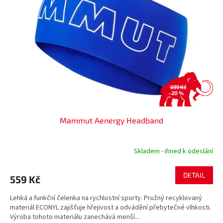
s
k
p
t
r
ů
o
d
u
k
t
ů
699 Kč
–20 %
Mammut Aenergy Headband
Skladem - ihned k odeslání
DETAIL
559 Kč
Lehká a funkční čelenka na rychlostní sporty. Pružný recyklovaný
materiál ECONYL zajišťuje hřejivost a odvádění přebytečné vlhkosti.
Výroba tohoto materiálu zanechává menší...