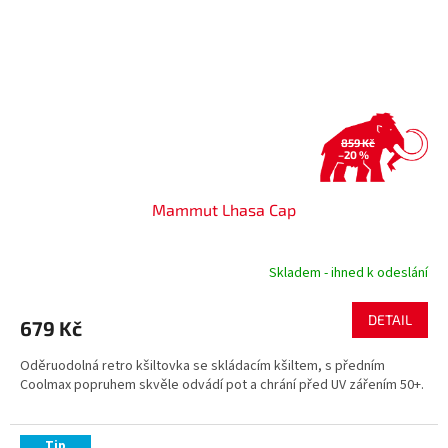
859 Kč
–20 %
Mammut Lhasa Cap
Skladem - ihned k odeslání
DETAIL
679 Kč
Oděruodolná retro kšiltovka se skládacím kšiltem, s předním
Coolmax popruhem skvěle odvádí pot a chrání před UV zářením 50+.
Tip