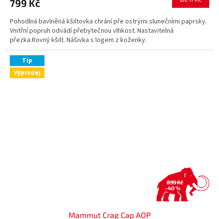
799 Kč
Pohodlná bavlněná kšiltovka chrání pře ostrými slunečními paprsky.
Vnitřní popruh odvádí přebytečnou vlhkost. Nastavitelná
přezka.Rovný kšilt. Nášivka s logem z koženky.
Tip
Výprodej
899 Kč
–40 %
Mammut Crag Cap AOP