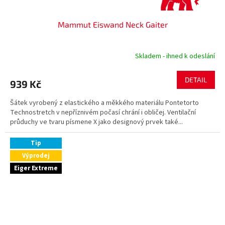
Mammut Eiswand Neck Gaiter
Skladem - ihned k odeslání
DETAIL
939 Kč
Šátek vyrobený z elastického a měkkého materiálu Pontetorto
Technostretch v nepříznivém počasí chrání i obličej. Ventilační
průduchy ve tvaru písmene X jako designový prvek také...
Tip
Výprodej
Eiger Extreme