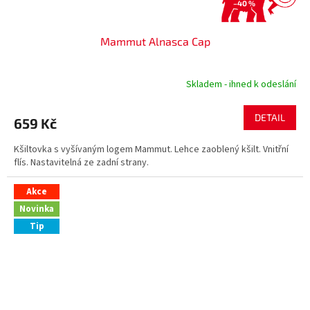
–40 %
Mammut Alnasca Cap
Skladem - ihned k odeslání
DETAIL
659 Kč
Kšiltovka s vyšívaným logem Mammut. Lehce zaoblený kšilt. Vnitřní
flís. Nastavitelná ze zadní strany.
Akce
Novinka
Tip