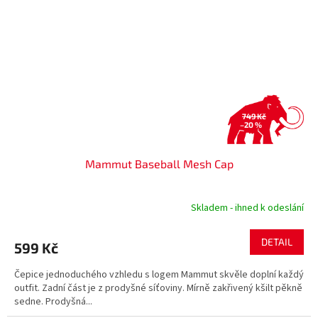
749 Kč
–20 %
Mammut Baseball Mesh Cap
Skladem - ihned k odeslání
DETAIL
599 Kč
Čepice jednoduchého vzhledu s logem Mammut skvěle doplní každý
outfit. Zadní část je z prodyšné síťoviny. Mírně zakřivený kšilt pěkně
sedne. Prodyšná...