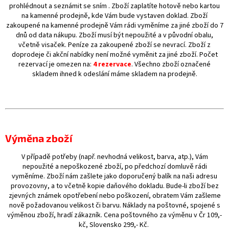
prohlédnout a seznámit se sním . Zboží zaplatíte hotově nebo kartou
na kamenné prodejně, kde Vám bude vystaven doklad. Zboží
zakoupené na kamenné prodejně Vám rádi vyměníme za jiné zboží do 7
dnů od data nákupu. Zboží musí být nepoužité a v původní obalu,
včetně visaček. Peníze za zakoupené zboží se nevrací. Zboží z
doprodeje či akční nabídky není možné vyměnit za jiné zboží. Počet
rezervací je omezen na:
4 rezervace
. Všechno zboží označené
skladem ihned k odeslání máme skladem na prodejně.
Výměna zboží
V případě potřeby (např. nevhodná velikost, barva, atp.), Vám
nepoužité a nepoškozené zboží, po předchozí domluvě rádi
vyměníme. Zboží nám zašlete jako doporučený balík na naši adresu
provozovny, a to včetně kopie daňového dokladu. Bude-li zboží bez
zjevných známek opotřebení nebo poškození, obratem Vám zašleme
nově požadovanou velikost či barvu. Náklady na poštovné, spojené s
výměnou zboží, hradí zákazník. Cena poštovného za výměnu v Čr 109,-
kč, Slovensko 299,- Kč.