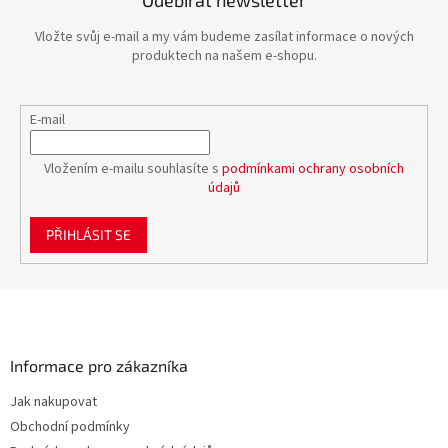
Vložte svůj e-mail a my vám budeme zasílat informace o nových
produktech na našem e-shopu.
E-mail
Vložením e-mailu souhlasíte s
podmínkami ochrany osobních
údajů
PŘIHLÁSIT SE
Z
á
p
a
Informace pro zákazníka
t
Jak nakupovat
í
Obchodní podmínky