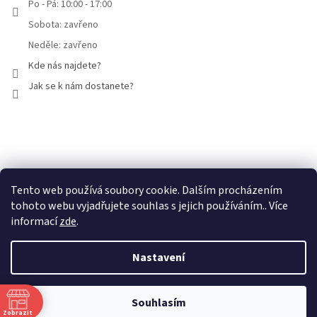
Po - Pá: 10:00 - 17:00
Sobota: zavřeno
Neděle: zavřeno
Kde nás najdete?
Jak se k nám dostanete?
Facebook
Tento web používá soubory cookie. Dalším procházením
tohoto webu vyjadřujete souhlas s jejich používáním.. Více
informací
zde
.
Nastavení
Vytvořil Shoptet
Souhlasím
Copyright 2026
Mammut Brno
. Všechna práva vyhrazena.
Zobrazit