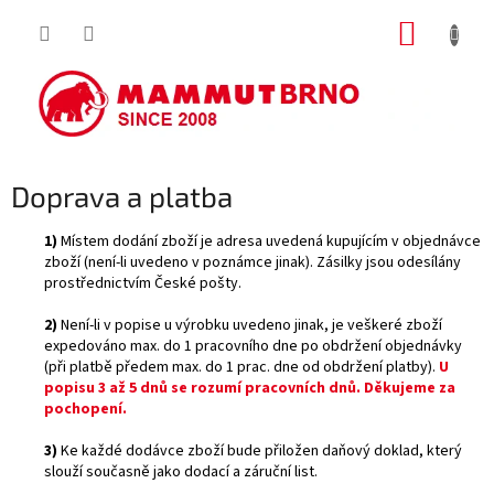
Přejít
NÁKUP
na
obsah
KOŠÍK
Doprava a platba
1)
Místem dodání zboží je adresa uvedená kupujícím v objednávce
zboží (není-li uvedeno v poznámce jinak). Zásilky jsou odesílány
prostřednictvím České pošty.
2)
Není-li v popise u výrobku uvedeno jinak, je veškeré zboží
expedováno max. do 1 pracovního dne po obdržení objednávky
(při platbě předem max. do 1 prac. dne od obdržení platby).
U
popisu 3 až 5 dnů se rozumí pracovních dnů. Děkujeme za
pochopení.
3)
Ke každé dodávce zboží bude přiložen daňový doklad, který
slouží současně jako dodací a záruční list.