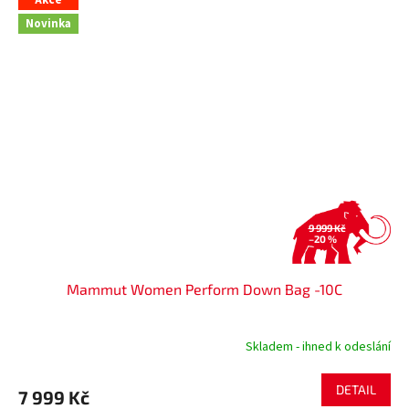
Akce
Novinka
9 999 Kč
–20 %
Mammut Women Perform Down Bag -10C
Skladem - ihned k odeslání
DETAIL
7 999 Kč