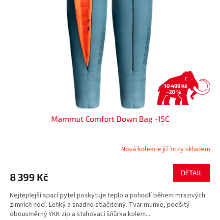
s
k
p
t
r
ů
o
d
u
k
t
ů
10 499 Kč
–20 %
Mammut Comfort Down Bag -15C
Nová kolekce již brzy skladem
DETAIL
8 399 Kč
Nejteplejší spací pytel poskytuje teplo a pohodlí během mrazivých
zimních nocí. Lehký a snadno stlačitelný. Tvar mumie, podšitý
obousměrný YKK zip a stahovací šňůrka kolem...