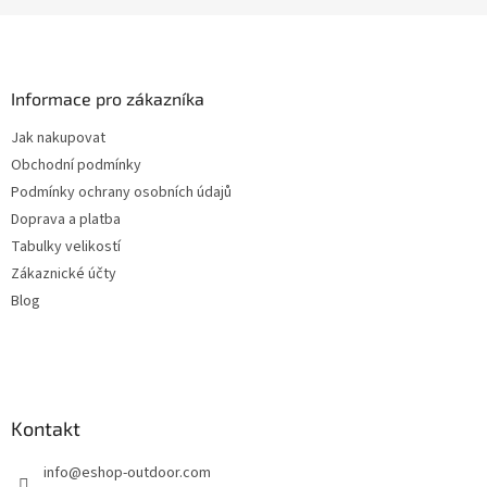
Z
á
p
a
Informace pro zákazníka
t
Jak nakupovat
í
Obchodní podmínky
Podmínky ochrany osobních údajů
Doprava a platba
Tabulky velikostí
Zákaznické účty
Blog
Kontakt
info
@
eshop-outdoor.com