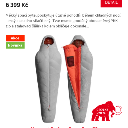
DETAIL
6 399 Kč
Měkký spací pytel poskytuje útulné pohodlí i během chladných nocí.
Lehký a snadno stlačitelný. Tvar mumie, podšitý obousměrný YKK
zip a stahovací šňůrka kolem obličeje dokonale...
Akce
Novinka
9 999 Kč
–20 %