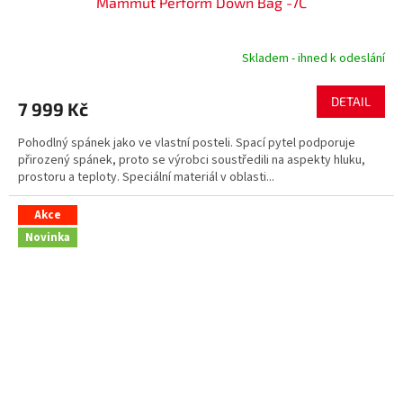
Mammut Perform Down Bag -7C
Skladem - ihned k odeslání
DETAIL
7 999 Kč
Pohodlný spánek jako ve vlastní posteli. Spací pytel podporuje
přirozený spánek, proto se výrobci soustředili na aspekty hluku,
prostoru a teploty. Speciální materiál v oblasti...
Akce
Novinka