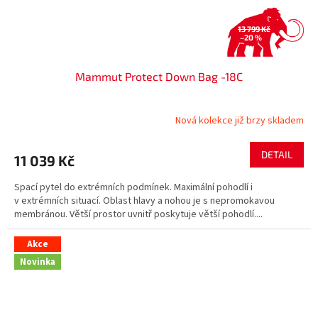
13 799 Kč
–20 %
Mammut Protect Down Bag -18C
Nová kolekce již brzy skladem
DETAIL
11 039 Kč
Spací pytel do extrémních podmínek. Maximální pohodlí i
v extrémních situací. Oblast hlavy a nohou je s nepromokavou
membránou. Větší prostor uvnitř poskytuje větší pohodlí....
Akce
Novinka