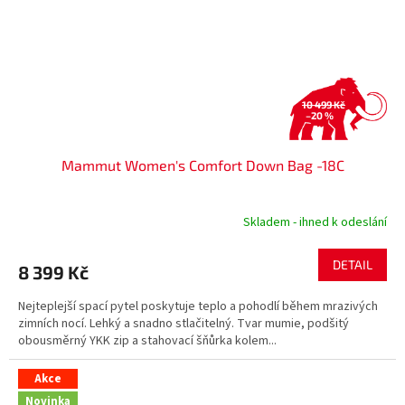
10 499 Kč
–20 %
Mammut Women's Comfort Down Bag -18C
Skladem - ihned k odeslání
DETAIL
8 399 Kč
Nejteplejší spací pytel poskytuje teplo a pohodlí během mrazivých
zimních nocí. Lehký a snadno stlačitelný. Tvar mumie, podšitý
obousměrný YKK zip a stahovací šňůrka kolem...
Akce
Novinka