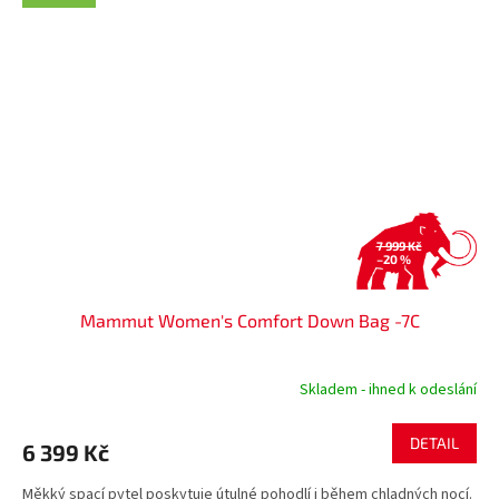
7 999 Kč
–20 %
Mammut Women's Comfort Down Bag -7C
Skladem - ihned k odeslání
DETAIL
6 399 Kč
Měkký spací pytel poskytuje útulné pohodlí i během chladných nocí.