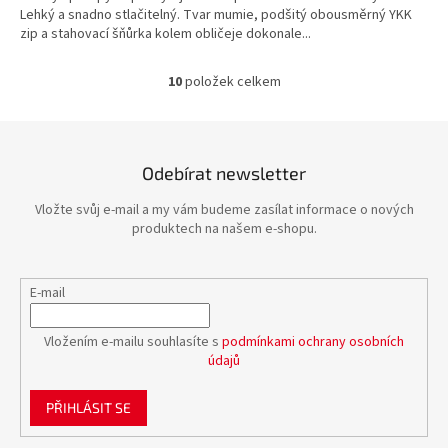
Lehký a snadno stlačitelný. Tvar mumie, podšitý obousměrný YKK
zip a stahovací šňůrka kolem obličeje dokonale...
10
položek celkem
O
v
l
á
d
Odebírat newsletter
a
c
Vložte svůj e-mail a my vám budeme zasílat informace o nových
í
produktech na našem e-shopu.
p
r
v
E-mail
k
y
v
Vložením e-mailu souhlasíte s
podmínkami ochrany osobních
ý
údajů
p
i
PŘIHLÁSIT SE
s
u