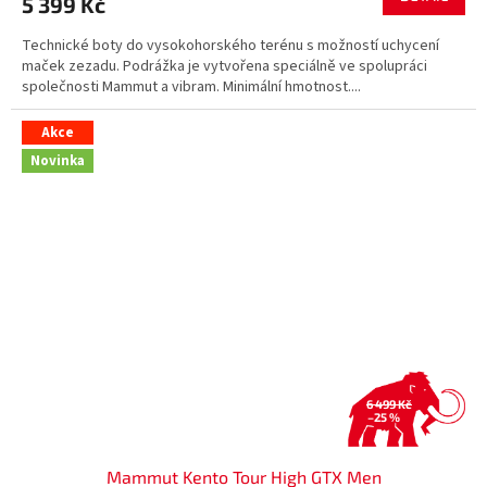
5 399 Kč
A
Technické boty do vysokohorského terénu s možností uchycení
maček zezadu. Podrážka je vytvořena speciálně ve spolupráci
společnosti Mammut a vibram. Minimální hmotnost....
Akce
Novinka
6 499 Kč
–25 %
Mammut Kento Tour High GTX Men