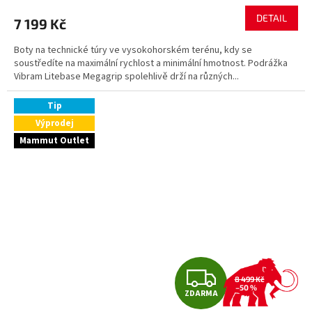
DETAIL
7 199 Kč
Boty na technické túry ve vysokohorském terénu, kdy se
soustředíte na maximální rychlost a minimální hmotnost. Podrážka
Vibram Litebase Megagrip spolehlivě drží na různých...
Tip
Výprodej
Mammut Outlet
Z
8 499 Kč
–50 %
ZDARMA
D