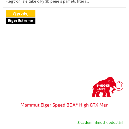
Flegtron, ale také díky 3D pěně s pamětí, která...
Výprodej
Eiger Extreme
11 999 Kč
–40 %
Mammut Eiger Speed BOA® High GTX Men
Skladem - ihned k odeslání