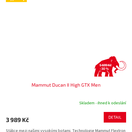
5 699 Kč
–30 %
Mammut Ducan II High GTX Men
Skladem - ihned k odeslání
DETAIL
3 989 Kč
Stálice mezi našimi vysokými botami. Technologie Mammut Flextron