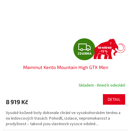
Z
10 499 Kč
–15 %
ZDARMA
D
Mammut Kento Mountain High GTX Men
A
R
Skladem - ihned k odeslání
M
DETAIL
8 919 Kč
A
Vysoké kožené boty dokonale chrání ve vysokohorském terénu a
na ledovcových trasách. Pohodlí, izolace, nepromokavost a
prodyšnost – takové jsou vlastnosti vysoce odolné...