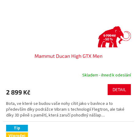
5 799 Kč
–50 %
Mammut Ducan High GTX Men
Skladem - ihned k odeslání
DETAIL
2 899 Kč
Bota, ve které se budou vaše nohy cítit jako v bavlnce a to
především díky podrážce Vibram s technologií Flegtron, ale také
díky 3D pěně s pamětí, která zaručí pohodlný nášlap....
Tip
Výprodej