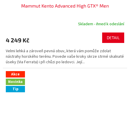
Mammut Kento Advanced High GTX® Men
A
R
Skladem - ihned k odeslání
M
DETAIL
4 249 Kč
A
Velmi lehká a zároveň pevná obuv, která vám pomůže zdolat
nástrahy horského terénu. Povede vaše kroky skrze strmé skalnaté
úseky (Via Ferrata) i při chůzi po ledovci. Její...
Akce
Novinka
Tip