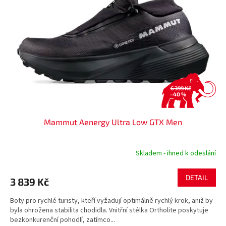
s
k
p
t
r
ů
o
d
u
k
t
ů
6 399 Kč
–40 %
Mammut Aenergy Ultra Low GTX Men
Skladem - ihned k odeslání
DETAIL
3 839 Kč
Boty pro rychlé turisty, kteří vyžadují optimálně rychlý krok, aniž by
byla ohrožena stabilita chodidla. Vnitřní stélka Ortholite poskytuje
bezkonkurenční pohodlí, zatímco...