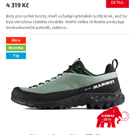
DETAIL
4 319 Kč
A
Boty pro rychlé turisty, kteří vyžadují optimálně rychlý krok, aniž by
byla ohrožena stabilita chodidla. Vnitřní stélka Ortholite poskytuje
bezkonkurenční pohodlí, zatímco...
Akce
Novinka
Tip
4 499 Kč
–20 %