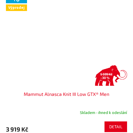
Tip
Výprodej
5 599 Kč
–30 %
Mammut Alnasca Knit III Low GTX® Men
Skladem - ihned k odeslání
DETAIL
3 919 Kč