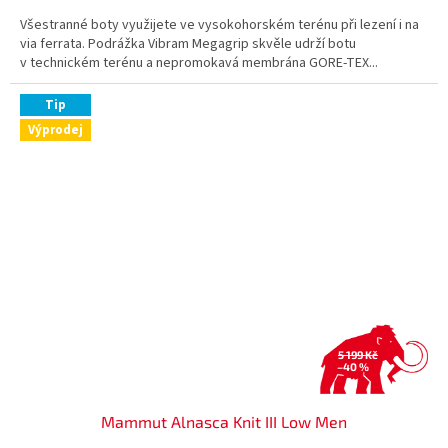
Všestranné boty využijete ve vysokohorském terénu při lezení i na
via ferrata. Podrážka Vibram Megagrip skvěle udrží botu
v technickém terénu a nepromokavá membrána GORE-TEX...
Tip
Výprodej
5 199 Kč
–40 %
Mammut Alnasca Knit III Low Men