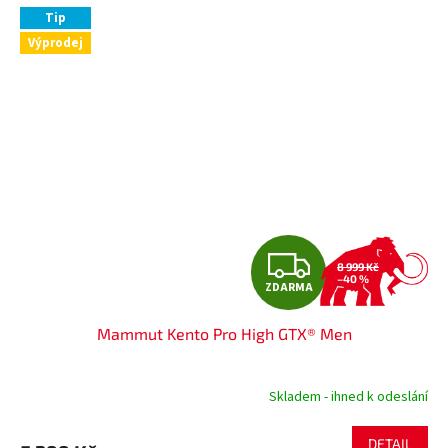
Tip
Výprodej
Z
8 999 Kč
–40 %
ZDARMA
D
Mammut Kento Pro High GTX® Men
A
R
Skladem - ihned k odeslání
M
DETAIL