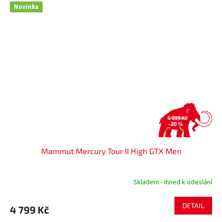
Novinka
5 999 Kč
–20 %
Mammut Mercury Tour II High GTX Men
Skladem - ihned k odeslání
DETAIL
4 799 Kč