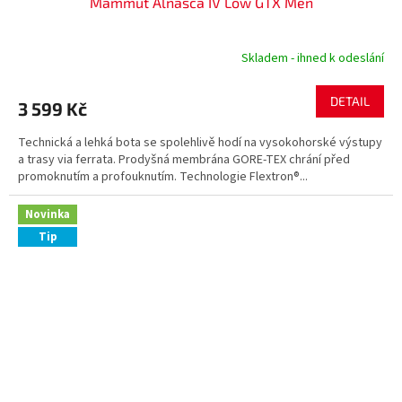
Mammut Alnasca IV Low GTX Men
Skladem - ihned k odeslání
DETAIL
3 599 Kč
Technická a lehká bota se spolehlivě hodí na vysokohorské výstupy
a trasy via ferrata. Prodyšná membrána GORE-TEX chrání před
promoknutím a profouknutím. Technologie Flextron®...
Novinka
Tip