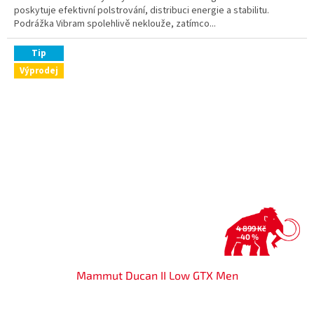
poskytuje efektivní polstrování, distribuci energie a stabilitu.
Podrážka Vibram spolehlivě neklouže, zatímco...
Tip
Výprodej
4 899 Kč
–40 %
Mammut Ducan II Low GTX Men