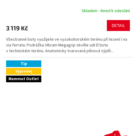
Skladem - ihned k odeslání
DETAIL
3 119 Kč
Všestranné boty využijete ve vysokohorském terénu při lezení i na
via ferrata. Podrážka Vibram Megagrip skvěle udrží botu
v technickém terénu. Anatomicky tvarovaná pěnová výplň...
Tip
Výprodej
Mammut Outlet