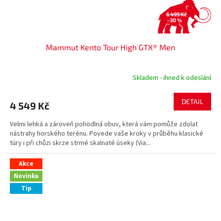
6 499 Kč
–30 %
Mammut Kento Tour High GTX® Men
Skladem - ihned k odeslání
DETAIL
4 549 Kč
Velmi lehká a zároveň pohodlná obuv, která vám pomůže zdolat
nástrahy horského terénu. Povede vaše kroky v průběhu klasické
túry i při chůzi skrze strmé skalnaté úseky (Via...
Akce
Novinka
Tip