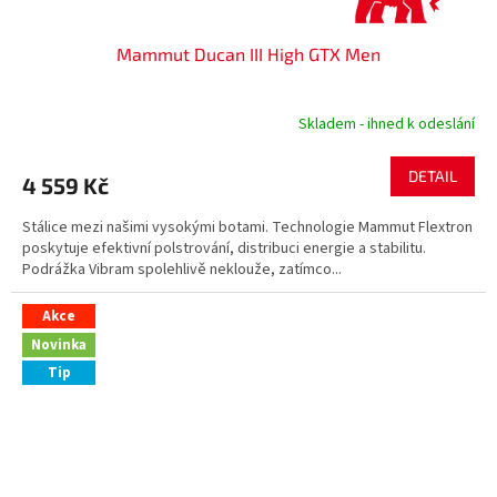
Mammut Ducan III High GTX Men
Skladem - ihned k odeslání
DETAIL
4 559 Kč
Stálice mezi našimi vysokými botami. Technologie Mammut Flextron
poskytuje efektivní polstrování, distribuci energie a stabilitu.
Podrážka Vibram spolehlivě neklouže, zatímco...
Akce
Novinka
Tip