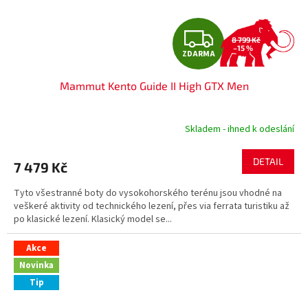
Z
8 799 Kč
–15 %
ZDARMA
D
Mammut Kento Guide II High GTX Men
A
R
Skladem - ihned k odeslání
M
DETAIL
7 479 Kč
A
Tyto všestranné boty do vysokohorského terénu jsou vhodné na
veškeré aktivity od technického lezení, přes via ferrata turistiku až
po klasické lezení. Klasický model se...
Akce
Novinka
Tip