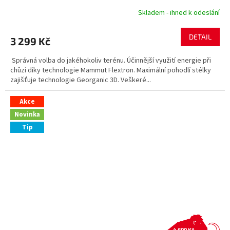
Skladem - ihned k odeslání
DETAIL
3 299 Kč
Správná volba do jakéhokoliv terénu. Účinnější využití energie při
chůzi díky technologie Mammut Flextron. Maximální pohodlí stélky
zajišťuje technologie Georganic 3D. Veškeré...
Akce
Novinka
Tip
4 699 Kč