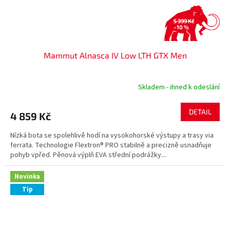
5 399 Kč
–10 %
Mammut Alnasca IV Low LTH GTX Men
Skladem - ihned k odeslání
DETAIL
4 859 Kč
Nízká bota se spolehlivě hodí na vysokohorské výstupy a trasy via
ferrata. Technologie Flextron® PRO stabilně a precizně usnadňuje
pohyb vpřed. Pěnová výplň EVA střední podrážky...
Novinka
Tip