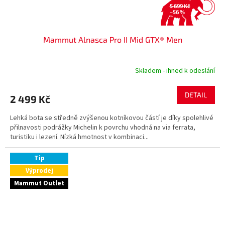
5 699 Kč
–56 %
Mammut Alnasca Pro II Mid GTX® Men
Skladem - ihned k odeslání
DETAIL
2 499 Kč
Lehká bota se středně zvýšenou kotníkovou částí je díky spolehlivé
přilnavosti podrážky Michelin k povrchu vhodná na via ferrata,
turistiku i lezení. Nízká hmotnost v kombinaci...
Tip
Výprodej
Mammut Outlet