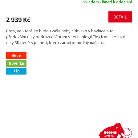
Skladem - ihned k odeslání
DETAIL
2 939 Kč
Bota, ve které se budou vaše nohy cítit jako v bavlnce a to
především díky podrážce Vibram s technologií Flegtron, ale také
díky 3D pěně s pamětí, která zaručí pohodlný nášlap....
Akce
Novinka
Tip
5 699 Kč
–20 %