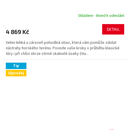
Skladem - ihned k odeslání
DETAIL
4 869 Kč
Velmi lehká a zároveň pohodlná obuv, která vám pomůže zdolat
nástrahy horského terénu. Povede vaše kroky v průběhu klasické
túry i při chůzi skrze strmé skalnaté úseky (Via...
Tip
Výprodej