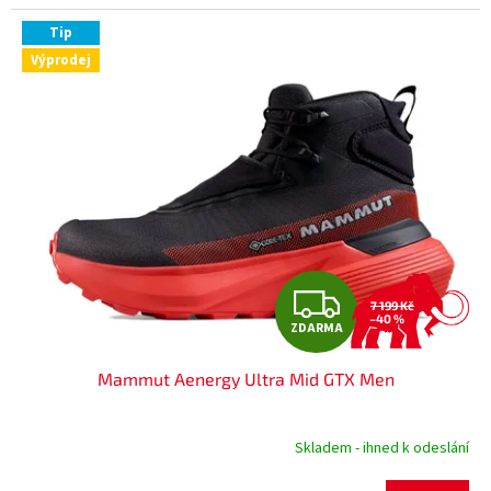
Tip
Výprodej
Z
7 199 Kč
–40 %
ZDARMA
D
Mammut Aenergy Ultra Mid GTX Men
A
R
Skladem - ihned k odeslání
M