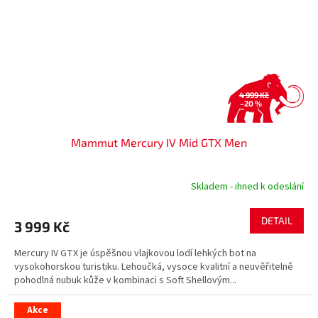
4 999 Kč
–20 %
Mammut Mercury IV Mid GTX Men
Skladem - ihned k odeslání
DETAIL
3 999 Kč
Mercury IV GTX je úspěšnou vlajkovou lodí lehkých bot na
vysokohorskou turistiku. Lehoučká, vysoce kvalitní a neuvěřitelně
pohodlná nubuk kůže v kombinaci s Soft Shellovým...
Akce