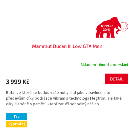
4 999 Kč
–20 %
Mammut Ducan III Low GTX Men
Skladem - ihned k odeslání
DETAIL
3 999 Kč
Bota, ve které se budou vaše nohy cítit jako v bavlnce a to
především díky podrážce Vibram s technologií Flegtron, ale také
díky 3D pěně s pamětí, která zaručí pohodlný nášlap....
Tip
Výprodej