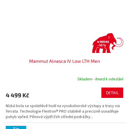
4 999 Kč
–10 %
Mammut Alnasca IV Low LTH Men
Skladem - ihned k odeslání
DETAIL
4 499 Kč
Nízká bota se spolehlivě hodí na vysokohorské výstupy a trasy via
ferrata. Technologie Flextron® PRO stabilně a precizně usnadňuje
pohyb vpřed. Pěnová výplň EVA střední podrážky...