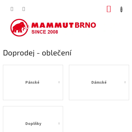
Přejít
NÁKUP
na
obsah
KOŠÍK
Doprodej - oblečení
Pánské
Dámské
Doplňky