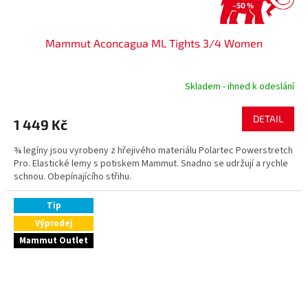
–50 %
Mammut Aconcagua ML Tights 3/4 Women
Skladem - ihned k odeslání
DETAIL
1 449 Kč
¾ legíny jsou vyrobeny z hřejivého materiálu Polartec Powerstretch
Pro. Elastické lemy s potiskem Mammut. Snadno se udržují a rychle
schnou. Obepínajícího střihu.
Tip
Výprodej
Mammut Outlet