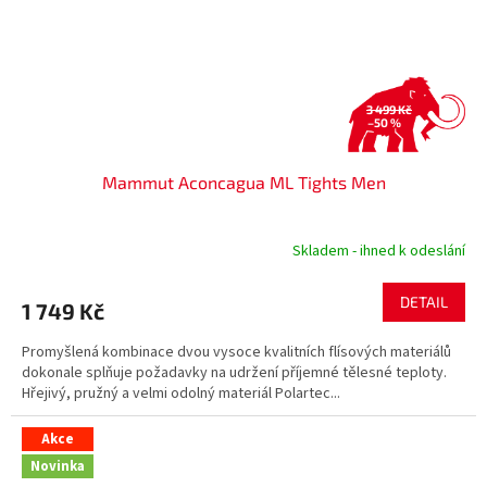
3 499 Kč
–50 %
Mammut Aconcagua ML Tights Men
Skladem - ihned k odeslání
DETAIL
1 749 Kč
Promyšlená kombinace dvou vysoce kvalitních flísových materiálů
dokonale splňuje požadavky na udržení příjemné tělesné teploty.
Hřejivý, pružný a velmi odolný materiál Polartec...
Akce
Novinka