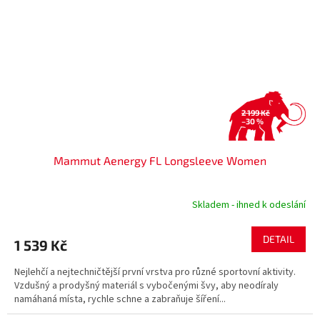
2 199 Kč
–30 %
Mammut Aenergy FL Longsleeve Women
Skladem - ihned k odeslání
DETAIL
1 539 Kč
Nejlehčí a nejtechničtější první vrstva pro různé sportovní aktivity.
Vzdušný a prodyšný materiál s vybočenými švy, aby neodíraly
namáhaná místa, rychle schne a zabraňuje šíření...