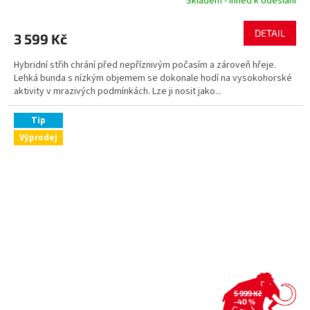
Skladem - ihned k odeslání
DETAIL
3 599 Kč
Hybridní střih chrání před nepříznivým počasím a zároveň hřeje.
Lehká bunda s nízkým objemem se dokonale hodí na vysokohorské
aktivity v mrazivých podmínkách. Lze ji nosit jako...
Tip
Výprodej
5 999 Kč
–40 %