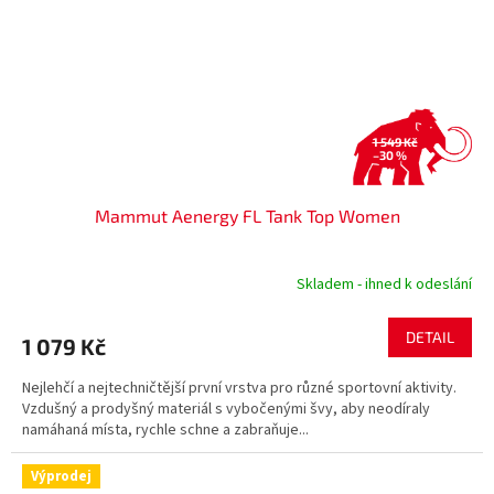
1 549 Kč
–30 %
Mammut Aenergy FL Tank Top Women
Skladem - ihned k odeslání
DETAIL
1 079 Kč
Nejlehčí a nejtechničtější první vrstva pro různé sportovní aktivity.
Vzdušný a prodyšný materiál s vybočenými švy, aby neodíraly
namáhaná místa, rychle schne a zabraňuje...
Výprodej