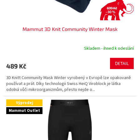
t
ů
699 Kč
–30 %
Mammut 3D Knit Community Winter Mask
Skladem - ihned k odeslání
DETAIL
489 Kč
3D Knitt Community Mask Winter vyrobený v Evropě lze opakovaně
používat a prát. Díky technologii Swiss HeiQ Viroblock je látka
odolná vůči mikroorganizmům, přesto nejde o...
Výprodej
Mammut Outlet