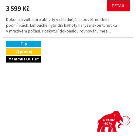
DETAIL
3 599 Kč
Dokonalá volba pro aktivity v chladnějších povětrnostních
podmínkách. Lehoučké hybridní kalhoty na lyžařskou turistiku
v mrazivém počasí. Poskytují dokonalou rovnováhu mezi...
Tip
Výprodej
Mammut Outlet
4 199 Kč
–60 %