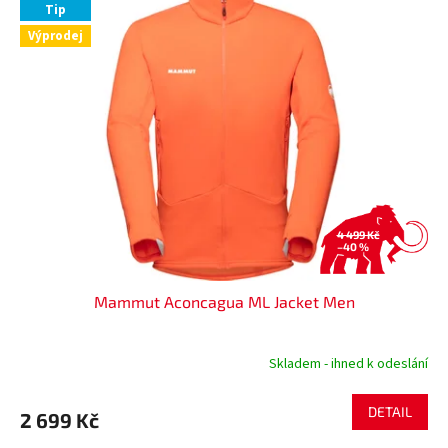
Tip
Výprodej
4 499 Kč
–40 %
Mammut Aconcagua ML Jacket Men
Skladem - ihned k odeslání
DETAIL
2 699 Kč