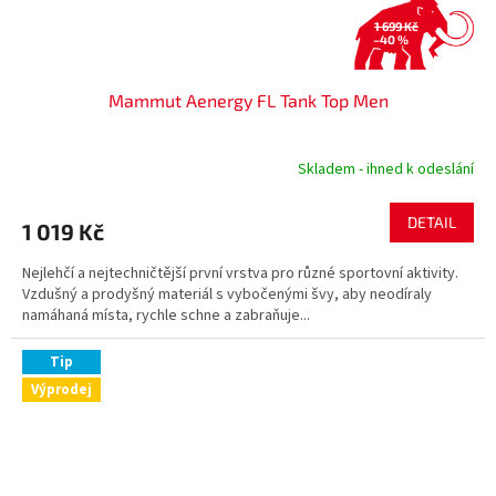
1 699 Kč
–40 %
Mammut Aenergy FL Tank Top Men
Skladem - ihned k odeslání
DETAIL
1 019 Kč
Nejlehčí a nejtechničtější první vrstva pro různé sportovní aktivity.
Vzdušný a prodyšný materiál s vybočenými švy, aby neodíraly
namáhaná místa, rychle schne a zabraňuje...
Tip
Výprodej