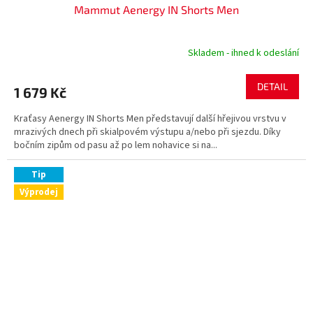
Mammut Aenergy IN Shorts Men
Skladem - ihned k odeslání
DETAIL
1 679 Kč
Kraťasy Aenergy IN Shorts Men představují další hřejivou vrstvu v
mrazivých dnech při skialpovém výstupu a/nebo při sjezdu. Díky
bočním zipům od pasu až po lem nohavice si na...
Tip
Výprodej