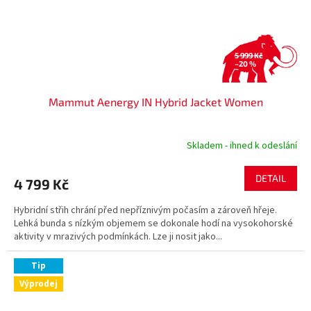
5 999 Kč
–20 %
Mammut Aenergy IN Hybrid Jacket Women
Skladem - ihned k odeslání
DETAIL
4 799 Kč
Hybridní střih chrání před nepříznivým počasím a zároveň hřeje.
Lehká bunda s nízkým objemem se dokonale hodí na vysokohorské
aktivity v mrazivých podmínkách. Lze ji nosit jako...
Tip
Výprodej