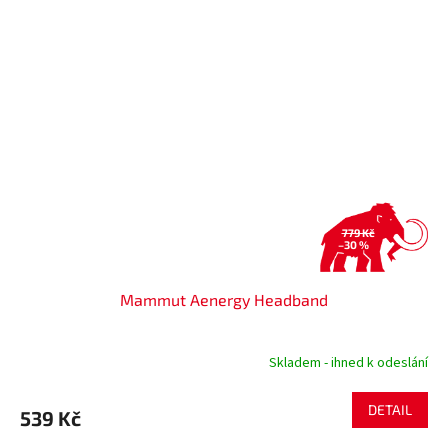
779 Kč
–30 %
Mammut Aenergy Headband
Skladem - ihned k odeslání
DETAIL
539 Kč