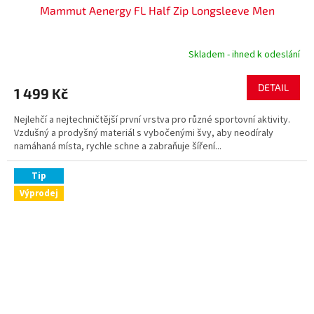
Mammut Aenergy FL Half Zip Longsleeve Men
Skladem - ihned k odeslání
DETAIL
1 499 Kč
Nejlehčí a nejtechničtější první vrstva pro různé sportovní aktivity.
Vzdušný a prodyšný materiál s vybočenými švy, aby neodíraly
namáhaná místa, rychle schne a zabraňuje šíření...
Tip
Výprodej