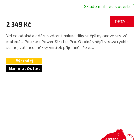
Skladem - ihned k odeslání
DETAIL
2 349 Kč
Velice odolná a oděru vzdorná mikina díky vnější nylonové vrstvě
materiálu Polartec Power Stretch Pro. Odolná vnější vrstva rychle
schne, zatímco měkký vnitřek příjemně hřeje....
Výprodej
Mammut Outlet
2 899 Kč