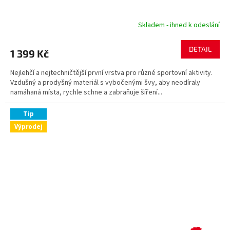
Skladem - ihned k odeslání
DETAIL
1 399 Kč
Nejlehčí a nejtechničtější první vrstva pro různé sportovní aktivity.
Vzdušný a prodyšný materiál s vybočenými švy, aby neodíraly
namáhaná místa, rychle schne a zabraňuje šíření...
Tip
Výprodej