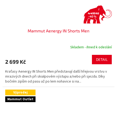
4 499 Kč
–40 %
Mammut Aenergy IN Shorts Men
Skladem - ihned k odeslání
DETAIL
2 699 Kč
Kraťasy Aenergy IN Shorts Men představují další hřejivou vrstvu v
mrazivých dnech při skialpovém výstupu a/nebo při sjezdu. Díky
bočním zipům od pasu až po lem nohavice si na...
Výprodej
Mammut Outlet