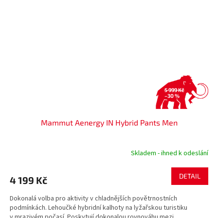
5 999 Kč
–30 %
Mammut Aenergy IN Hybrid Pants Men
Skladem - ihned k odeslání
DETAIL
4 199 Kč
Dokonalá volba pro aktivity v chladnějších povětrnostních
podmínkách. Lehoučké hybridní kalhoty na lyžařskou turistiku
v mrazivém počasí. Poskytují dokonalou rovnováhu mezi...