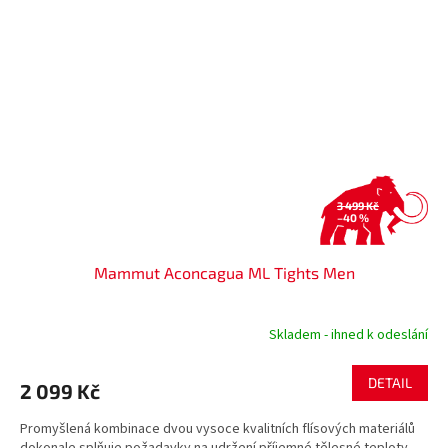
3 499 Kč
–40 %
Mammut Aconcagua ML Tights Men
Skladem - ihned k odeslání
DETAIL
2 099 Kč
Promyšlená kombinace dvou vysoce kvalitních flísových materiálů
dokonale splňuje požadavky na udržení příjemné tělesné teploty.