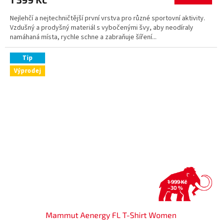
Nejlehčí a nejtechničtější první vrstva pro různé sportovní aktivity.
Vzdušný a prodyšný materiál s vybočenými švy, aby neodíraly
namáhaná místa, rychle schne a zabraňuje šíření...
Tip
Výprodej
1 999 Kč
–30 %
Mammut Aenergy FL T-Shirt Women