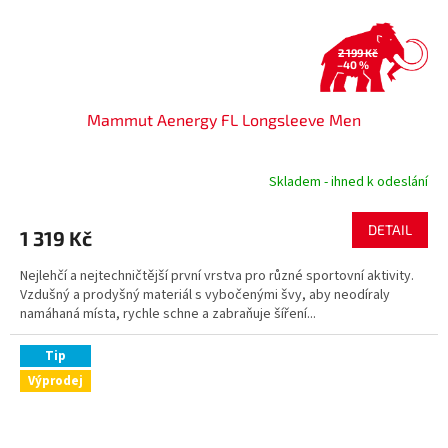
2 199 Kč
–40 %
Mammut Aenergy FL Longsleeve Men
Skladem - ihned k odeslání
DETAIL
1 319 Kč
Nejlehčí a nejtechničtější první vrstva pro různé sportovní aktivity.
Vzdušný a prodyšný materiál s vybočenými švy, aby neodíraly
namáhaná místa, rychle schne a zabraňuje šíření...
Tip
Výprodej