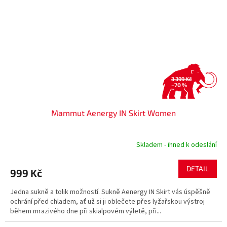
3 399 Kč
–70 %
Mammut Aenergy IN Skirt Women
Skladem - ihned k odeslání
DETAIL
999 Kč
Jedna sukně a tolik možností. Sukně Aenergy IN Skirt vás úspěšně
ochrání před chladem, ať už si ji oblečete přes lyžařskou výstroj
během mrazivého dne při skialpovém výletě, při...