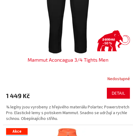
2 899 Kč
–50 %
Mammut Aconcagua 3/4 Tights Men
Nedostupné
DETAIL
1 449 Kč
¾ legíny jsou vyrobeny z hřejivého materiálu Polartec Powerstretch
Pro. Elastické lemy s potiskem Mammut. Snadno se udržují a rychle
schnou. Obepínajícího střihu.
Akce