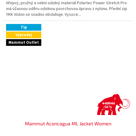
Hřejivý, pružný a velmi odolný materiál Polartec Power Stretch Pro
má úžasnou oděru odolnou povrchovou úpravu z nylonu. Přední zip
YKK Vislon se snadno obsluhuje. Vysoce...
Tip
Výprodej
Mammut Outlet
4 699 Kč
–50 %
Mammut Aconcagua ML Jacket Women