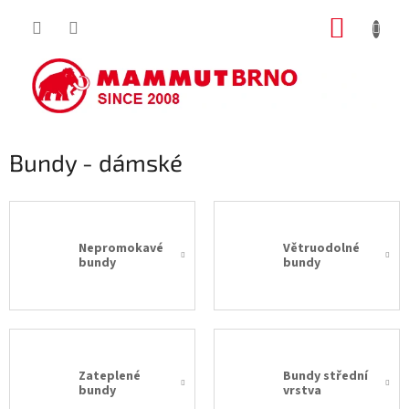
Přejít
NÁKUP
na
obsah
KOŠÍK
Bundy - dámské
Nepromokavé
Větruodolné
bundy
bundy
Zateplené
Bundy střední
bundy
vrstva