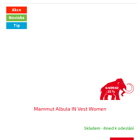
Akce
Novinka
Tip
4 499 Kč
–25 %
Mammut Albula IN Vest Women
Skladem - ihned k odeslání