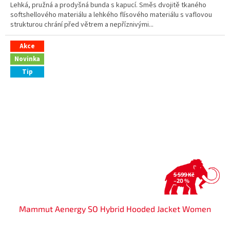
Lehká, pružná a prodyšná bunda s kapucí. Směs dvojitě tkaného
softshellového materiálu a lehkého flísového materiálu s vaflovou
strukturou chrání před větrem a nepříznivými...
Akce
Novinka
Tip
5 599 Kč
–20 %
Mammut Aenergy SO Hybrid Hooded Jacket Women