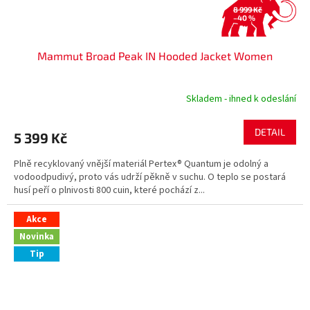
8 999 Kč
–40 %
Mammut Broad Peak IN Hooded Jacket Women
Skladem - ihned k odeslání
DETAIL
5 399 Kč
Plně recyklovaný vnější materiál Pertex® Quantum je odolný a
vodoodpudivý, proto vás udrží pěkně v suchu. O teplo se postará
husí peří o plnivosti 800 cuin, které pochází z...
Akce
Novinka
Tip