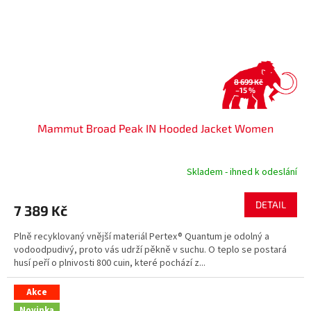
8 699 Kč
–15 %
Mammut Broad Peak IN Hooded Jacket Women
Skladem - ihned k odeslání
DETAIL
7 389 Kč
Plně recyklovaný vnější materiál Pertex® Quantum je odolný a
vodoodpudivý, proto vás udrží pěkně v suchu. O teplo se postará
husí peří o plnivosti 800 cuin, které pochází z...
Akce
Novinka