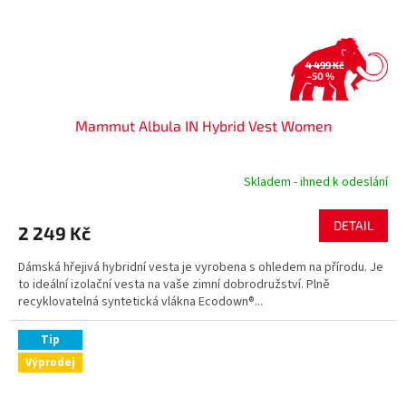
4 499 Kč
–50 %
Mammut Albula IN Hybrid Vest Women
Skladem - ihned k odeslání
DETAIL
2 249 Kč
Dámská hřejivá hybridní vesta je vyrobena s ohledem na přírodu. Je
to ideální izolační vesta na vaše zimní dobrodružství. Plně
recyklovatelná syntetická vlákna Ecodown®...
Tip
Výprodej