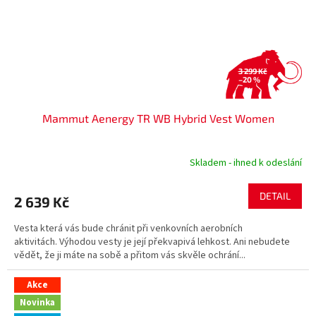
3 299 Kč
–20 %
Mammut Aenergy TR WB Hybrid Vest Women
Skladem - ihned k odeslání
DETAIL
2 639 Kč
Vesta která vás bude chránit při venkovních aerobních
aktivitách. Výhodou vesty je její překvapivá lehkost. Ani nebudete
vědět, že ji máte na sobě a přitom vás skvěle ochrání...
Akce
Novinka