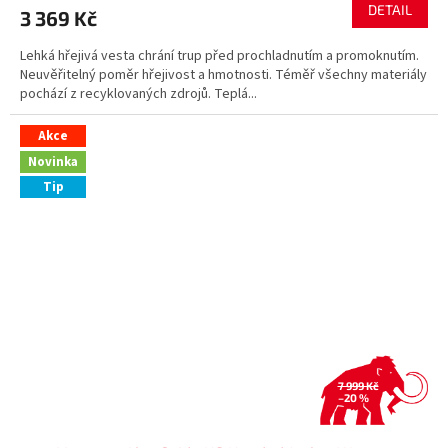
DETAIL
3 369 Kč
Lehká hřejivá vesta chrání trup před prochladnutím a promoknutím.
Neuvěřitelný poměr hřejivost a hmotnosti. Téměř všechny materiály
pochází z recyklovaných zdrojů. Teplá...
Akce
Novinka
Tip
7 999 Kč
–20 %