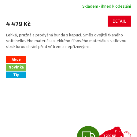
Skladem - ihned k odeslání
DETAIL
4 479 Kč
Lehká, pružná a prodyšná bunda s kapucí. Směs dvojitě tkaného
softshellového materiálu a lehkého flísového materiálu s vaflovou
strukturou chrání před větrem a nepříznivými...
Akce
Novinka
Tip
Z
7 299 Kč