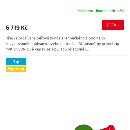
R
Skladem - ihned k odeslání
M
DETAIL
6 719 Kč
A
Hřejivá prošívaná péřová bunda z lehoučkého a odolného
recyklovaného polyamidového materiálu. Obousměrný přední zip
YKK VISLON. Dvě kapsy se zipy jsou přístupné i...
Tip
Výprodej