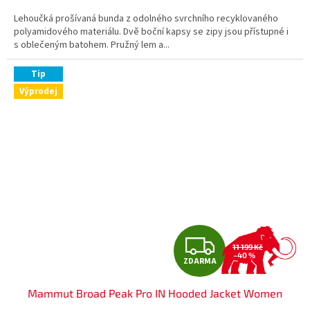
A
Lehoučká prošívaná bunda z odolného svrchního recyklovaného
polyamidového materiálu. Dvě boční kapsy se zipy jsou přístupné i
s oblečeným batohem. Pružný lem a...
Tip
Výprodej
Z
11 199 Kč
–40 %
ZDARMA
D
Mammut Broad Peak Pro IN Hooded Jacket Women
A