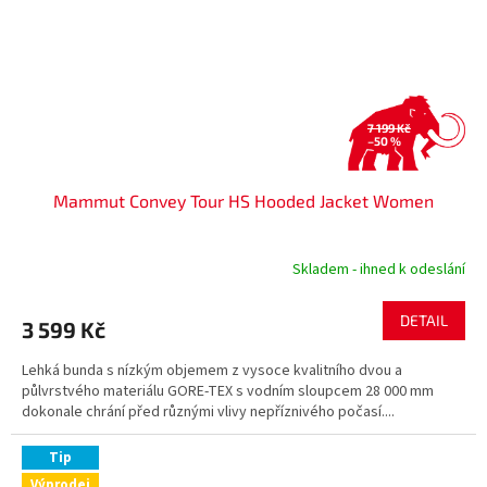
7 199 Kč
–50 %
Mammut Convey Tour HS Hooded Jacket Women
Skladem - ihned k odeslání
DETAIL
3 599 Kč
Lehká bunda s nízkým objemem z vysoce kvalitního dvou a
půlvrstvého materiálu GORE-TEX s vodním sloupcem 28 000 mm
dokonale chrání před různými vlivy nepříznivého počasí....
Tip
Výprodej