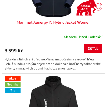
t
ů
5 999 Kč
–40 %
Mammut Aenergy IN Hybrid Jacket Women
Skladem - ihned k odeslání
DETAIL
3 599 Kč
Hybridní střih chrání před nepříznivým počasím a zároveň hřeje.
Lehká bunda s nízkým objemem se dokonale hodí na vysokohorské
aktivity v mrazivých podmínkách. Lze ji nosit jako...
Akce
Novinka
Tip