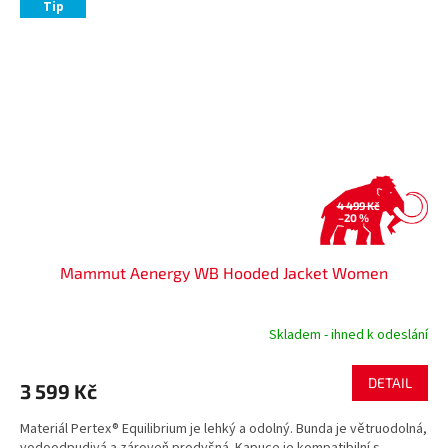
Tip
4 499 Kč
–20 %
Mammut Aenergy WB Hooded Jacket Women
Skladem - ihned k odeslání
DETAIL
3 599 Kč
Materiál Pertex® Equilibrium je lehký a odolný. Bunda je větruodolná,
vodoodpudivá a zároveň prodyšná. Kapuce je kompatibilní s