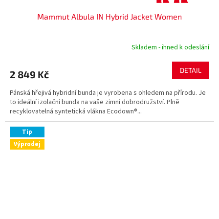
Mammut Albula IN Hybrid Jacket Women
Skladem - ihned k odeslání
DETAIL
2 849 Kč
Pánská hřejivá hybridní bunda je vyrobena s ohledem na přírodu. Je
to ideální izolační bunda na vaše zimní dobrodružství. Plně
recyklovatelná syntetická vlákna Ecodown®...
Tip
Výprodej