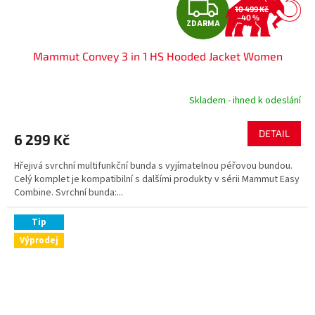
Z
10 499 Kč
–40 %
ZDARMA
D
Mammut Convey 3 in 1 HS Hooded Jacket Women
A
R
Skladem - ihned k odeslání
M
DETAIL
6 299 Kč
A
Hřejivá svrchní multifunkční bunda s vyjímatelnou péřovou bundou.
Celý komplet je kompatibilní s dalšími produkty v sérii Mammut Easy
Combine. Svrchní bunda:...
Tip
Výprodej