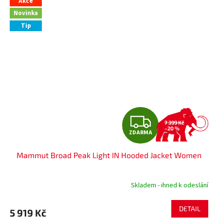
Akce
Novinka
Tip
Z
7 399 Kč
–20 %
ZDARMA
D
Mammut Broad Peak Light IN Hooded Jacket Women
A
R
Skladem - ihned k odeslání
M
DETAIL
5 919 Kč