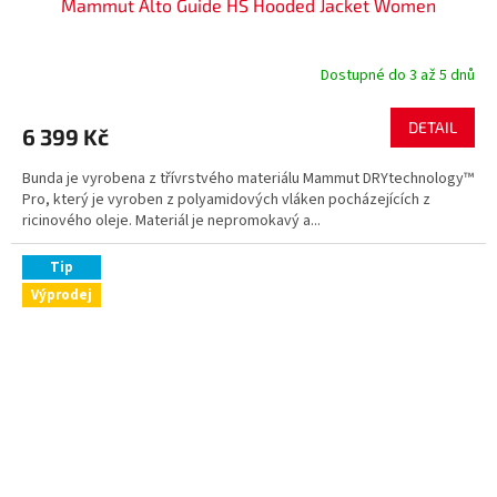
Mammut Alto Guide HS Hooded Jacket Women
Dostupné do 3 až 5 dnů
DETAIL
6 399 Kč
Bunda je vyrobena z třívrstvého materiálu Mammut DRYtechnology™
Pro, který je vyroben z polyamidových vláken pocházejících z
ricinového oleje. Materiál je nepromokavý a...
Tip
Výprodej