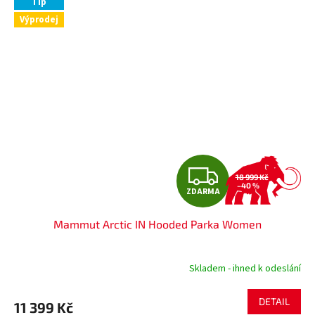
Tip
Výprodej
Z
18 999 Kč
–40 %
ZDARMA
D
Mammut Arctic IN Hooded Parka Women
A
R
Skladem - ihned k odeslání
M
DETAIL
11 399 Kč