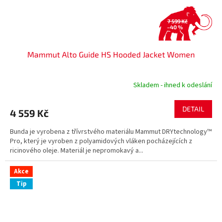
7 599 Kč
–40 %
Mammut Alto Guide HS Hooded Jacket Women
Skladem - ihned k odeslání
DETAIL
4 559 Kč
Bunda je vyrobena z třívrstvého materiálu Mammut DRYtechnology™
Pro, který je vyroben z polyamidových vláken pocházejících z
ricinového oleje. Materiál je nepromokavý a...
Akce
Tip