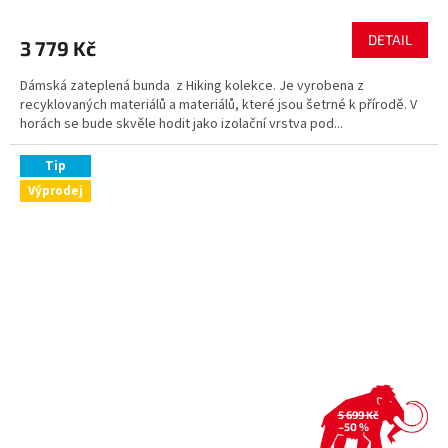
DETAIL
3 779 Kč
Dámská zateplená bunda z Hiking kolekce. Je vyrobena z
recyklovaných materiálů a materiálů, které jsou šetrné k přírodě. V
horách se bude skvěle hodit jako izolační vrstva pod...
Tip
Výprodej
5 699 Kč
–50 %