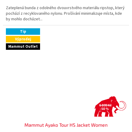
A
Zateplená bunda z odolného dvouvrstvého materiálu ripstop, který
pochází z recyklovaného nylonu. Prošívání minimalizuje místa, kde
by mohlo docházet...
Tip
Výprodej
Mammut Outlet
6 899 Kč
–50 %
Mammut Ayako Tour HS Jacket Women