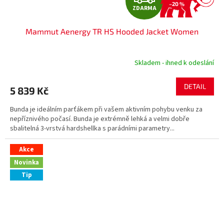
–20 %
ZDARMA
D
Mammut Aenergy TR HS Hooded Jacket Women
A
R
Skladem - ihned k odeslání
M
DETAIL
5 839 Kč
A
Bunda je ideálním parťákem při vašem aktivním pohybu venku za
nepříznivého počasí. Bunda je extrémně lehká a velmi dobře
sbalitelná 3-vrstvá hardshellka s parádními parametry...
Akce
Novinka
Tip