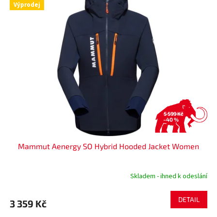
Výprodej
5 599 Kč
–40 %
Mammut Aenergy SO Hybrid Hooded Jacket Women
Skladem - ihned k odeslání
DETAIL
3 359 Kč