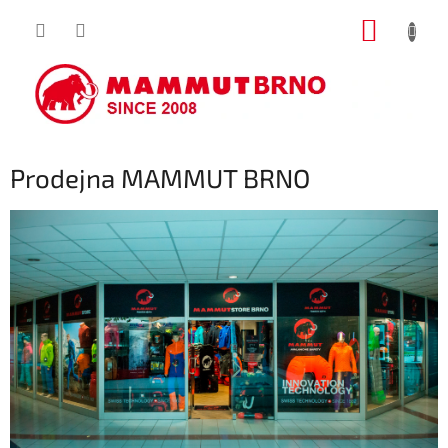
Přejít
NÁKUP
na
obsah
KOŠÍK
Prodejna MAMMUT BRNO