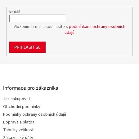
E-mail
Vložením e-mailu souhlasíte s
podmínkami ochrany osobních
údajů
PŘIHLÁSIT SE
Z
á
p
a
Informace pro zákazníka
t
Jak nakupovat
í
Obchodní podmínky
Podmínky ochrany osobních údajů
Doprava a platba
Tabulky velikostí
Zákaznické účty