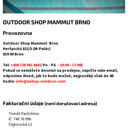
OUTDOOR SHOP MAMMUT BRNO
Provozovna
Outdoor Shop Mammut Brno
Heršpická 813/5 (M-Palác)
639 00 Brno
Tel:
+420 728 061 664
( Po - Pá -
10:00 - 17:00
)
Pokud se nemůžete dovolat na prodejnu, napište nám email,
odpovíme ihned, jak to bude možné, nejpozději však do 48
hodin:
info@eshop-outdoor.com
Fakturační údaje
(není doručovací adresa)
Tomáš Paufošima
IČ: 748 76 996
Čejkovická 13