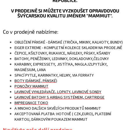
REPUBLICE.
V PRODEJNĚ SI MŮŽETE VYZKOUŠET OPRAVDOVOU
ŠVÝCARSKOU KVALITU JMÉNEM "MAMMUT".
Co v prodejně nabízíme:
OBLEČENÍ PÁNSKÉ - DÁMSKÉ (TRIČKA, MIKINY, KALHOTY, BUNDY)
EIGER EXTREME - KOMPLETNÍ KOLEKCE SKLADEM NA PRODEJNĚ
ČEPICE, KŠILTOVKY, RUKAVICE, NÁVLEKY, PÁSKY, KŠANDY
BATOHY, PENĚŽENKY, LEDVINKY, DOKLADOVKY,ČELOVKY
KARABINY, EXPRESSETY, JISTÍTKA, MAGLAJZLPYTLÍKY,
MAGNÉSIUM, LANA
SPACÍ PYTLE, KARIMATKY, HELMY, VIA FERRATY
BOTY (DÁMSKÉ, PÁNSKÉ)
PONOŽKY MAMMUT
LAVINOVÉ VYHLEDÁVAČE, LOPATY, LAVINOVÉ SONDY
LAVINOVÉ BATOHY S AIRBAG SYSTÉMEM, CARTRIDGE
IMPREGNACE TOKO
A MNOHO DALŠICH SKVĚLÝCH PRODUKTŮ MAMMUT
AKCEPTOVANÁ PLATBA: HOTOVĚ ( CZK,EURO), PLATEBNÍ
KARTOU, DÁRKOVÝM POUKAZEM MAMMUT
Navštivte naše další prodejny: