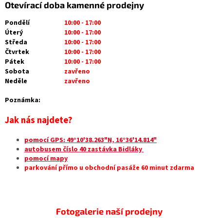
Otevírací doba kamenné prodejny
Pondělí
10:00 - 17:00
Úterý
10:00 - 17:00
Středa
10:00 - 17:00
Čtvrtek
10:00 - 17:00
Pátek
10:00 - 17:00
Sobota
zavřeno
Neděle
zavřeno
Poznámka:
Jak nás najdete?
pomocí GPS: 49°10'38.263"N, 16°36'14.814"
autobusem číslo 40 zastávka Bidláky
pomocí mapy
parkování přímo u obchodní pasáže 60 minut zdarma
Fotogalerie naší prodejny