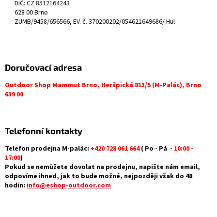
DIČ: CZ 8512164243
628 00 Brno
ZUMB/9458/656566, EV. č. 370200202/054621649686/ Hul
Doručovací adresa
Outdoor Shop Mammut Brno, Heršpická 813/5 (M-Palác), Brno
639 00
Telefonní kontakty
Telefon prodejna M-palác:
+420 728 061 664
( Po - Pá -
10:00 -
17:00
)
Pokud se nemůžete dovolat na prodejnu, napište nám email,
odpovíme ihned, jak to bude možné, nejpozději však do 48
hodin:
info@eshop-outdoor.com