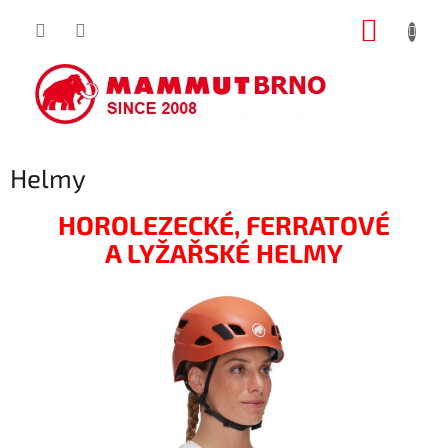
Přejít
NÁKUP
na
obsah
KOŠÍK
Helmy
HOROLEZECKÉ, FERRATOVÉ
A
LYŽAŘSKÉ HELMY