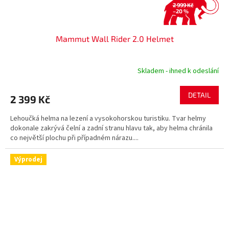
2 999 Kč
–20 %
Mammut Wall Rider 2.0 Helmet
Skladem - ihned k odeslání
DETAIL
2 399 Kč
Lehoučká helma na lezení a vysokohorskou turistiku. Tvar helmy
dokonale zakrývá čelní a zadní stranu hlavu tak, aby helma chránila
co největší plochu při případném nárazu....
Výprodej