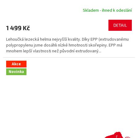
Skladem - ihned k odeslání
DETAIL
1 499 Kč
Lehoučká lezecká helma nejvyšší kvality. Díky EPP (extrudovanému
polypropylenu jsme dosáhli nízké hmotnosti skořepiny. EPP má
mnohem lepší vlastnosti než původní extrudovaný...
Akce
Novinka