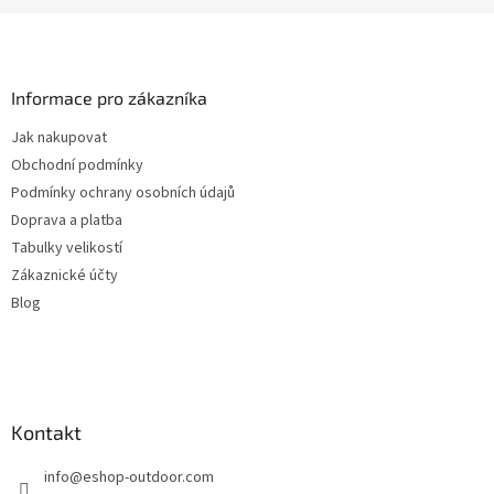
Z
á
p
a
Informace pro zákazníka
t
Jak nakupovat
í
Obchodní podmínky
Podmínky ochrany osobních údajů
Doprava a platba
Tabulky velikostí
Zákaznické účty
Blog
Kontakt
info
@
eshop-outdoor.com