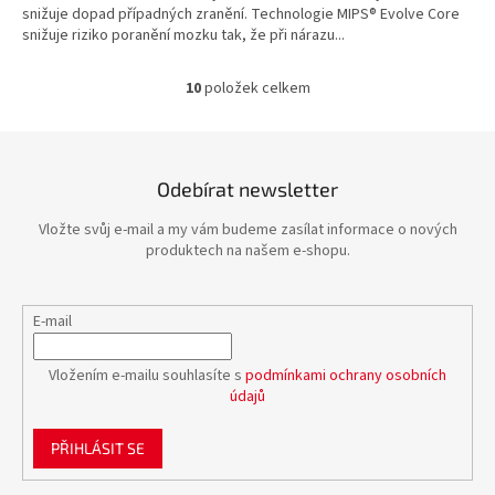
snižuje dopad případných zranění. Technologie MIPS® Evolve Core
snižuje riziko poranění mozku tak, že při nárazu...
10
položek celkem
O
v
l
á
d
Odebírat newsletter
a
c
Vložte svůj e-mail a my vám budeme zasílat informace o nových
í
produktech na našem e-shopu.
p
r
v
E-mail
k
y
v
Vložením e-mailu souhlasíte s
podmínkami ochrany osobních
ý
údajů
p
i
PŘIHLÁSIT SE
s
u