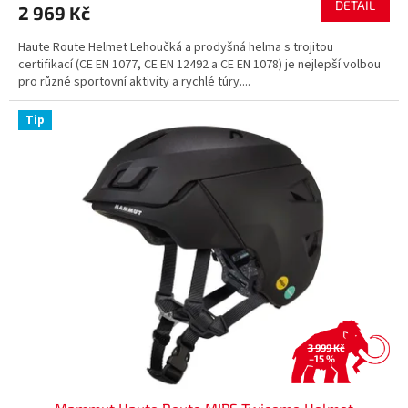
DETAIL
2 969 Kč
Haute Route Helmet Lehoučká a prodyšná helma s trojitou
certifikací (CE EN 1077, CE EN 12492 a CE EN 1078) je nejlepší volbou
pro různé sportovní aktivity a rychlé túry....
Tip
3 999 Kč
–15 %