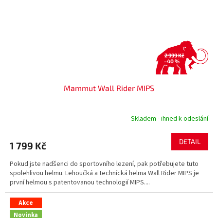
2 999 Kč
–40 %
Mammut Wall Rider MIPS
Skladem - ihned k odeslání
DETAIL
1 799 Kč
Pokud jste nadšenci do sportovního lezení, pak potřebujete tuto
spolehlivou helmu. Lehoučká a technícká helma Wall Rider MIPS je
první helmou s patentovanou technologií MIPS....
Akce
Novinka