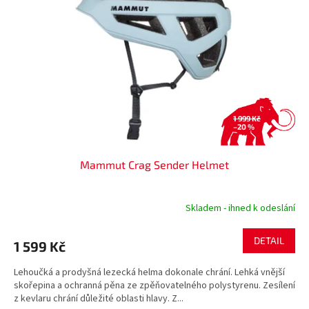
k
p
t
r
ů
o
d
u
k
t
ů
1 999 Kč
–20 %
Mammut Crag Sender Helmet
Skladem - ihned k odeslání
DETAIL
1 599 Kč
Lehoučká a prodyšná lezecká helma dokonale chrání. Lehká vnější
skořepina a ochranná pěna ze zpěňovatelného polystyrenu. Zesílení
z kevlaru chrání důležité oblasti hlavy. Z...