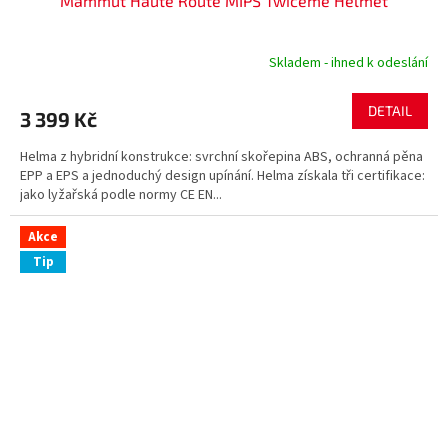
Mammut Haute Route MIPS Twiceme Helmet
Skladem - ihned k odeslání
DETAIL
3 399 Kč
Helma z hybridní konstrukce: svrchní skořepina ABS, ochranná pěna
EPP a EPS a jednoduchý design upínání. Helma získala tři certifikace:
jako lyžařská podle normy CE EN...
Akce
Tip