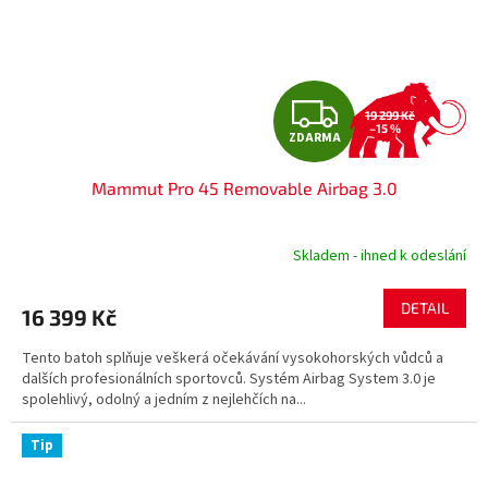
Z
19 299 Kč
–15 %
ZDARMA
D
Mammut Pro 45 Removable Airbag 3.0
A
R
Skladem - ihned k odeslání
M
DETAIL
16 399 Kč
A
Tento batoh splňuje veškerá očekávání vysokohorských vůdců a
dalších profesionálních sportovců. Systém Airbag System 3.0 je
spolehlivý, odolný a jedním z nejlehčích na...
Tip