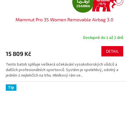
18 599 Kč
–15 %
ZDARMA
D
Mammut Pro 35 Women Removable Airbag 3.0
A
R
Dostupné do 1 až 2 dnů
M
DETAIL
15 809 Kč
A
Tento batoh splňuje veškerá očekávání vysokohorských vůdců a
dalších profesionálních sportovců. Systém je spolehlivý, odolný a
jedním z nejlehčích na trhu. Hliníkový rám ve...
Tip