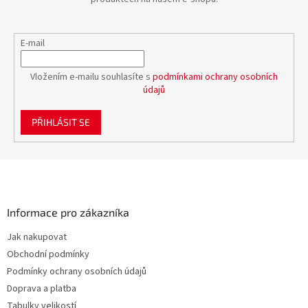
E-mail
Vložením e-mailu souhlasíte s
podmínkami ochrany osobních
údajů
PŘIHLÁSIT SE
Z
á
p
a
Informace pro zákazníka
t
Jak nakupovat
í
Obchodní podmínky
Podmínky ochrany osobních údajů
Doprava a platba
Tabulky velikostí