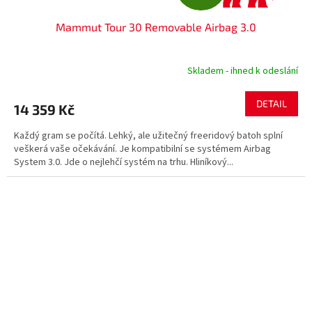
D
Mammut Tour 30 Removable Airbag 3.0
A
R
Skladem - ihned k odeslání
M
DETAIL
14 359 Kč
A
Každý gram se počítá. Lehký, ale užitečný freeridový batoh splní
veškerá vaše očekávání. Je kompatibilní se systémem Airbag
System 3.0. Jde o nejlehčí systém na trhu. Hliníkový...