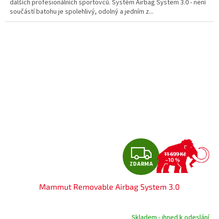
dalších profesionálních sportovců. Systém Airbag System 3.0 - není
součástí batohu je spolehlivý, odolný a jedním z...
Z
11 699 Kč
–10 %
ZDARMA
D
Mammut Removable Airbag System 3.0
A
R
Skladem - ihned k odeslání