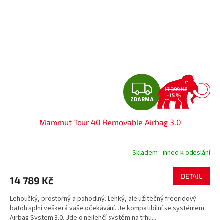
Z
17 399 Kč
–15 %
ZDARMA
D
Mammut Tour 40 Removable Airbag 3.0
A
R
Skladem - ihned k odeslání
M
DETAIL
14 789 Kč
A
Lehoučký, prostorný a pohodlný. Lehký, ale užitečný freeridový
batoh splní veškerá vaše očekávání. Je kompatibilní se systémem
Airbag System 3.0. Jde o nejlehčí systém na trhu....