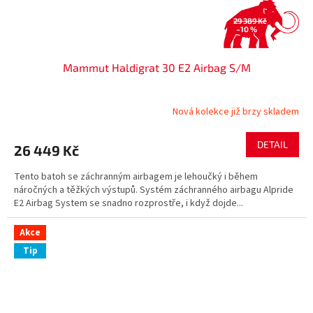
29 389 Kč
–10 %
Mammut Haldigrat 30 E2 Airbag S/M
Nová kolekce již brzy skladem
DETAIL
26 449 Kč
Tento batoh se záchranným airbagem je lehoučký i během
náročných a těžkých výstupů. Systém záchranného airbagu Alpride
E2 Airbag System se snadno rozprostře, i když dojde...
Akce
Tip