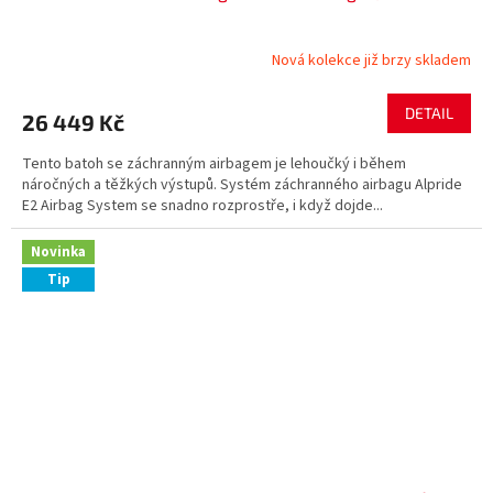
Nová kolekce již brzy skladem
DETAIL
26 449 Kč
Tento batoh se záchranným airbagem je lehoučký i během
náročných a těžkých výstupů. Systém záchranného airbagu Alpride
E2 Airbag System se snadno rozprostře, i když dojde...
Novinka
Tip