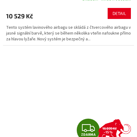
M
DETAIL
10 529 Kč
A
Tento systém lavinového airbagu se skládá z čtvercového airbagu v
jasné signální barvě, který se během několika vteřin nafoukne přímo
za hlavou lyžaře. Nový systém je bezpečný a...
Z
16 899 Kč
–15 %
ZDARMA