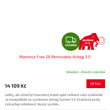
Z
16 599 Kč
–15 %
ZDARMA
D
Mammut Free 28 Removable Airbag 3.0
A
R
Skladem - ihned k odeslání
M
DETAIL
14 109 Kč
A
Lehký, ale užitečný freeridový batoh splní veškerá vaše očekávání.
Je kompatibilní se systémem Airbag System 3.0. Oranžové prvky
zvýrazňují viditelnost. Nosný systém...