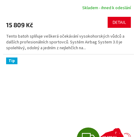
R
Skladem - ihned k odeslání
M
DETAIL
15 809 Kč
A
Tento batoh splňuje veškerá očekávání vysokohorských vůdců a
dalších profesionálních sportovců. Systém Airbag System 3.0 je
spolehlivý, odolný a jedním z nejlehčích na...
Tip
Z