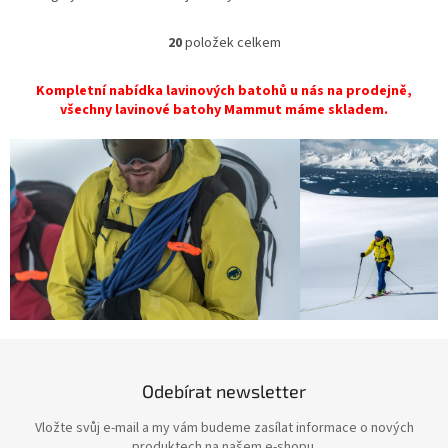
20
položek celkem
O
v
l
Kompletní nabídka lavinových batohů u nás na prodejně,
á
všechny lavinové batohy Mammut máme skladem.
d
a
c
í
p
r
v
k
y
v
ý
p
i
s
Odebírat newsletter
u
Vložte svůj e-mail a my vám budeme zasílat informace o nových
produktech na našem e-shopu.