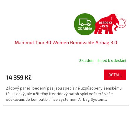
Z
16 899 Kč
–15 %
ZDARMA
D
Mammut Tour 30 Women Removable Airbag 3.0
A
R
Skladem - ihned k odeslání
M
DETAIL
14 359 Kč
A
Zádový panel i bederní pás jsou speciálně uzpůsobeny ženskému
tělu. Lehký, ale užitečný freeridový batoh splní veškerá vaše
očekávání. Je kompatibilní se systémem Airbag System...