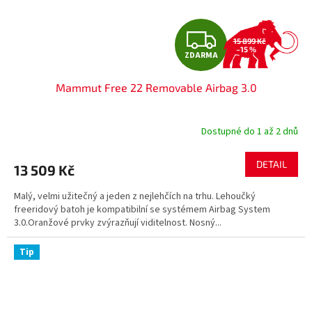
Z
15 899 Kč
–15 %
ZDARMA
D
Mammut Free 22 Removable Airbag 3.0
A
R
Dostupné do 1 až 2 dnů
M
DETAIL
13 509 Kč
A
Malý, velmi užitečný a jeden z nejlehčích na trhu. Lehoučký
freeridový batoh je kompatibilní se systémem Airbag System
3.0.Oranžové prvky zvýrazňují viditelnost. Nosný...
Tip