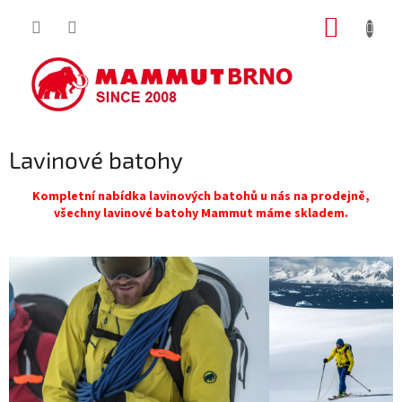
Přejít
NÁKUP
na
obsah
KOŠÍK
Lavinové batohy
Kompletní nabídka lavinových batohů u nás na prodejně,
všechny lavinové batohy Mammut máme skladem.