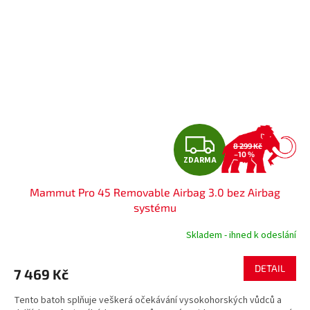
Z
8 299 Kč
–10 %
ZDARMA
D
Mammut Pro 45 Removable Airbag 3.0 bez Airbag
A
systému
R
Skladem - ihned k odeslání
M
DETAIL
7 469 Kč
A
Tento batoh splňuje veškerá očekávání vysokohorských vůdců a