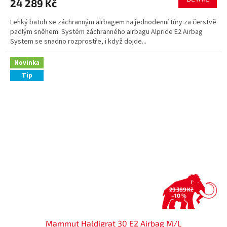
24 289 Kč
Lehký batoh se záchranným airbagem na jednodenní túry za čerstvě
padlým sněhem. Systém záchranného airbagu Alpride E2 Airbag
System se snadno rozprostře, i když dojde...
Novinka
Tip
29 389 Kč
–10 %
Mammut Haldigrat 30 E2 Airbag M/L