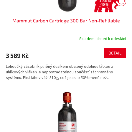
ů
3 990 Kč
–10 %
Mammut Carbon Cartridge 300 Bar Non-Refillable
Skladem - ihned k odeslání
DETAIL
3 589 Kč
Lehoučký zásobník plněný dusíkem obalený odolnou látkou z
uhlíkových vláken je nepostradatelnou součástí záchranného
systému. Plná láhev váží 310g, což je asi o 50% méně než...