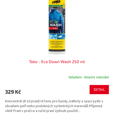
s
k
p
t
r
ů
o
d
u
k
t
ů
Toko - Eco Down Wash 250 ml
Skladem - ihned k odeslání
DETAIL
329 Kč
Koncentrát (8-10 praní) Určeno pro bundy, kalhoty a spací pytle s
obsahem peří nebo podobných syntetických mareriálů Příjemná
vůně Praní v pračce a ruční praní Způsob použití:...