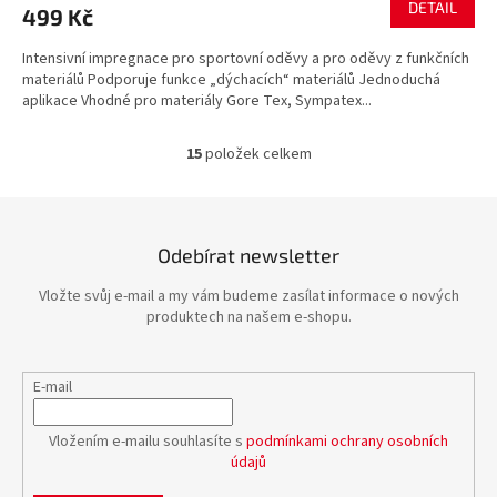
DETAIL
499 Kč
Intensivní impregnace pro sportovní oděvy a pro oděvy z funkčních
materiálů Podporuje funkce „dýchacích“ materiálů Jednoduchá
aplikace Vhodné pro materiály Gore Tex, Sympatex...
15
položek celkem
O
v
l
á
d
Odebírat newsletter
a
c
Vložte svůj e-mail a my vám budeme zasílat informace o nových
í
produktech na našem e-shopu.
p
r
v
E-mail
k
y
v
Vložením e-mailu souhlasíte s
podmínkami ochrany osobních
ý
údajů
p