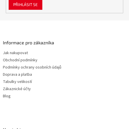
i
PŘIHLÁSIT SE
s
u
Z
á
p
a
Informace pro zákazníka
t
Jak nakupovat
í
Obchodní podmínky
Podmínky ochrany osobních údajů
Doprava a platba
Tabulky velikostí
Zákaznické účty
Blog