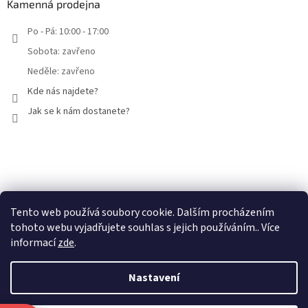
Kamenná prodejna
Po - Pá: 10:00 - 17:00
Sobota: zavřeno
Neděle: zavřeno
Kde nás najdete?
Jak se k nám dostanete?
Facebook
Tento web používá soubory cookie. Dalším procházením
tohoto webu vyjadřujete souhlas s jejich používáním.. Více
informací
zde
.
Nastavení
Vytvořil Shoptet