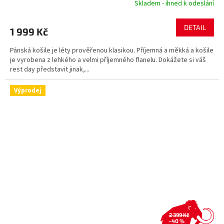
Skladem - ihned k odeslání
DETAIL
1 999 Kč
Pánská košile je léty prověřenou klasikou. Příjemná a měkká a košile
je vyrobena z lehkého a velmi příjemného flanelu. Dokážete si váš
rest day představit jinak,...
Výprodej
2 399 Kč
–40 %