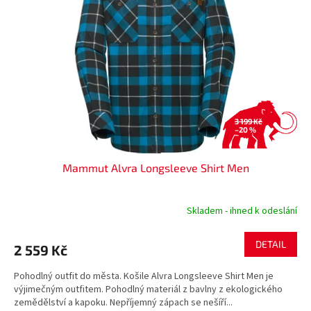
s
k
p
t
r
ů
o
d
u
k
t
ů
3 199 Kč
–20 %
Mammut Alvra Longsleeve Shirt Men
Skladem - ihned k odeslání
DETAIL
2 559 Kč
Pohodlný outfit do města. Košile Alvra Longsleeve Shirt Men je
výjimečným outfitem. Pohodlný materiál z bavlny z ekologického
zemědělství a kapoku. Nepříjemný zápach se nešíří...