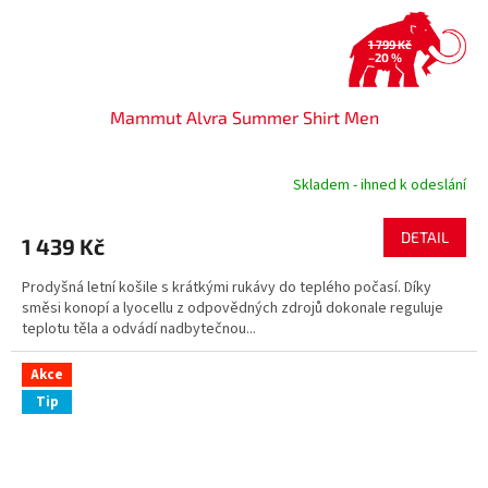
1 799 Kč
–20 %
Mammut Alvra Summer Shirt Men
Skladem - ihned k odeslání
DETAIL
1 439 Kč
Prodyšná letní košile s krátkými rukávy do teplého počasí. Díky
směsi konopí a lyocellu z odpovědných zdrojů dokonale reguluje
teplotu těla a odvádí nadbytečnou...
Akce
Tip