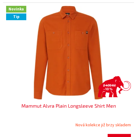
Novinka
Tip
2 499 Kč
–10 %
Mammut Alvra Plain Longsleeve Shirt Men
Nová kolekce již brzy skladem