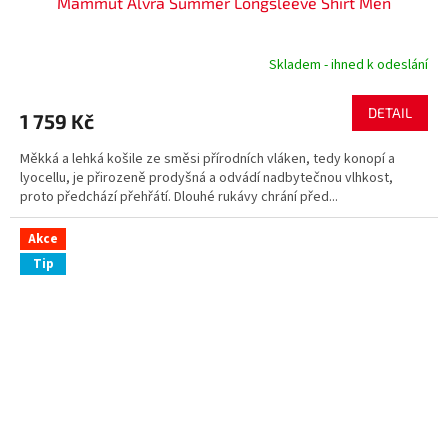
Mammut Alvra Summer Longsleeve Shirt Men
Skladem - ihned k odeslání
DETAIL
1 759 Kč
Měkká a lehká košile ze směsi přírodních vláken, tedy konopí a
lyocellu, je přirozeně prodyšná a odvádí nadbytečnou vlhkost,
proto předchází přehřátí. Dlouhé rukávy chrání před...
Akce
Tip