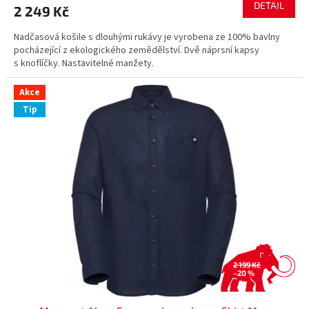
DETAIL
2 249 Kč
Nadčasová košile s dlouhými rukávy je vyrobena ze 100% bavlny
pocházející z ekologického zemědělství. Dvě náprsní kapsy
s knoflíčky. Nastavitelné manžety.
Akce
Tip
2 199 Kč
–20 %