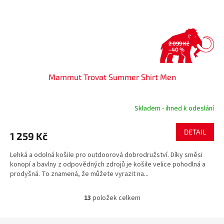
2 099 Kč
–40 %
Mammut Trovat Summer Shirt Men
Skladem - ihned k odeslání
DETAIL
1 259 Kč
Lehká a odolná košile pro outdoorová dobrodružství. Díky směsi
konopí a bavlny z odpovědných zdrojů je košile velice pohodlná a
prodyšná. To znamená, že můžete vyrazit na...
13
položek celkem
O
v
l