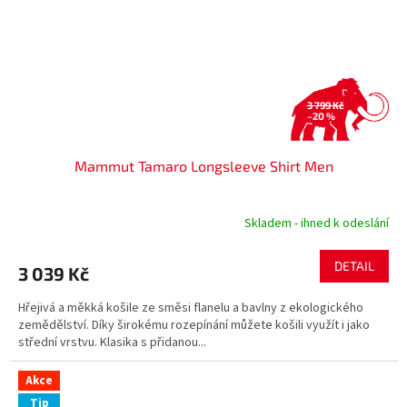
3 799 Kč
–20 %
Mammut Tamaro Longsleeve Shirt Men
Skladem - ihned k odeslání
DETAIL
3 039 Kč
Hřejivá a měkká košile ze směsi flanelu a bavlny z ekologického
zemědělství. Díky širokému rozepínání můžete košili využít i jako
střední vrstvu. Klasika s přidanou...
Akce
Tip