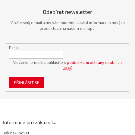
á
d
Odebírat newsletter
a
c
Vložte svůj e-mail a my vám budeme zasílat informace o nových
í
produktech na našem e-shopu.
p
r
v
E-mail
k
y
v
Vložením e-mailu souhlasíte s
podmínkami ochrany osobních
ý
údajů
p
i
PŘIHLÁSIT SE
s
u
Z
á
p
a
Informace pro zákazníka
t
Jak nakupovat
í