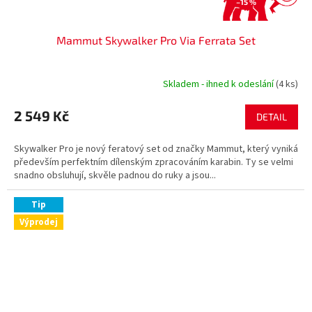
–15 %
Mammut Skywalker Pro Via Ferrata Set
Skladem - ihned k odeslání
(4 ks)
2 549 Kč
DETAIL
Skywalker Pro je nový feratový set od značky Mammut, který vyniká
především perfektním dílenským zpracováním karabin. Ty se velmi
snadno obsluhují, skvěle padnou do ruky a jsou...
Tip
Výprodej