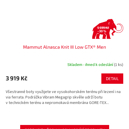
5 599 Kč
–30 %
Mammut Alnasca Knit III Low GTX® Men
Skladem - ihned k odeslání
(1 ks)
3 919 Kč
DETAIL
Všestranné boty využijete ve vysokohorském terénu při lezení i na
via ferrata. Podrážka Vibram Megagrip skvěle udrží botu
v technickém terénu a nepromokavá membrána GORE-TEX...