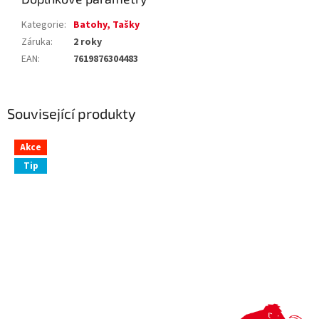
Kategorie
:
Batohy, Tašky
Záruka
:
2 roky
EAN
:
7619876304483
Související produkty
Akce
Tip