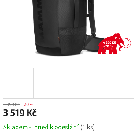
4 399 Kč
–20 %
4 399 Kč
–20 %
3 519 Kč
Měrná
Skladem - ihned k odeslání
(1 ks)
cena: