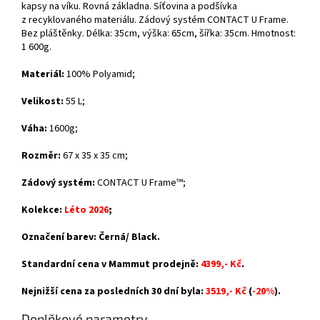
kapsy na víku. Rovná základna. Síťovina a podšívka
z recyklovaného materiálu. Zádový systém CONTACT U Frame.
Bez pláštěnky. Délka: 35cm, výška: 65cm, šířka: 35cm. Hmotnost:
1 600g.
Materiál:
100% Polyamid
;
Velikost:
55 L;
Váha:
1600g;
Rozměr:
67 x 35 x 35 cm;
Zádový systém:
CONTACT U Frame™;
Kolekce:
Léto 2026
;
Označení barev: Černá/ Black.
Standardní cena v Mammut prodejně:
4399,- Kč
.
Nejnižší cena za posledních 30 dní byla:
3519,- Kč
(
-20%
).
Doplňkové parametry