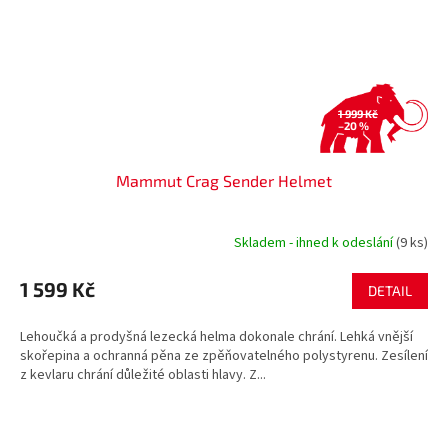
1 999 Kč
–20 %
Mammut Crag Sender Helmet
Skladem - ihned k odeslání
(9 ks)
1 599 Kč
DETAIL
Lehoučká a prodyšná lezecká helma dokonale chrání. Lehká vnější
skořepina a ochranná pěna ze zpěňovatelného polystyrenu. Zesílení
z kevlaru chrání důležité oblasti hlavy. Z...