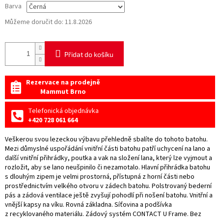
Barva
Můžeme doručit do:
11.8.2026
Přidat do košíku
Rezervace na prodejně
Mammut Brno
Telefonická objednávka
+420 728 061 664
Veškerou svou lezeckou výbavu přehledně sbalíte do tohoto batohu.
Mezi důmyslné uspořádání vnitřní části batohu patří uchycení na lano a
další vnitřní přihrádky, poutka a vak na složení lana, který lze vyjmout a
rozložit, aby se lano neušpinilo či nezamotalo. Hlavní přihrádka batohu
s dlouhým zipem je velmi prostorná, přístupná z horní části nebo
prostřednictvím velkého otvoru v zádech batohu. Polstrovaný bederní
pás a zádová ventilace ještě zvyšují pohodlí při nošení batohu. Vnitřní a
vnější kapsy na víku. Rovná základna. Síťovina a podšívka
z recyklovaného materiálu. Zádový systém CONTACT U Frame. Bez