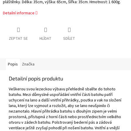
pláštěnky. Délka: 35cm, výška: 65cm, šířka: 35cm. Hmotnost: 1 600g.
Detailní informace
ZEPTAT SE
HLÍDAT
SDÍLET
Popis
Značka
Detailní popis produktu
Veškerou svou lezeckou výbavu přehledně sbalíte do tohoto
batohu. Mezi důmyslné uspořádání vnitřní části batohu patří
uchycení na lano a další vnitřní přihrádky, poutka a vak na složení
lana, který lze vyjmout a rozložit, aby se lano neušpinilo či
nezamotalo. Hlavní přihrádka batohu s dlouhým zipem je velmi
prostorná, přístupná z horní části nebo prostřednictvím velkého
otvoru v zádech batohu. Polstrovaný bederní pás a zádová
ventilace ještě zvyšují pohodlí při nošení batohu. Vnitřní a vnější