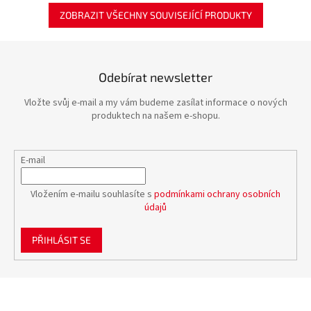
ZOBRAZIT VŠECHNY SOUVISEJÍCÍ PRODUKTY
Odebírat newsletter
Vložte svůj e-mail a my vám budeme zasílat informace o nových
produktech na našem e-shopu.
E-mail
Vložením e-mailu souhlasíte s
podmínkami ochrany osobních
údajů
PŘIHLÁSIT SE
Z
á