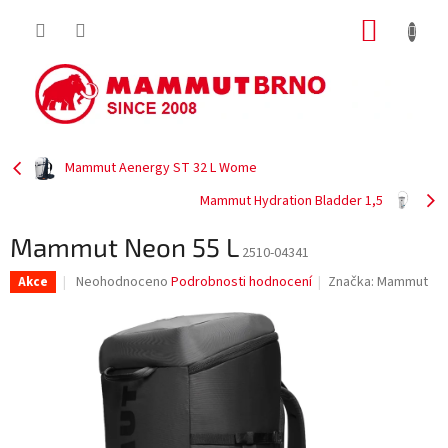
Přejít
NÁKUP
na
obsah
KOŠÍK
Mammut Aenergy ST 32 L Wome
Mammut Hydration Bladder 1,5
Mammut Neon 55 L
2510-04341
Průměrné
Neohodnoceno
Podrobnosti hodnocení
Značka:
Mammut
Akce
hodnocení
produktu
je
0,0
z
5
hvězdiček.