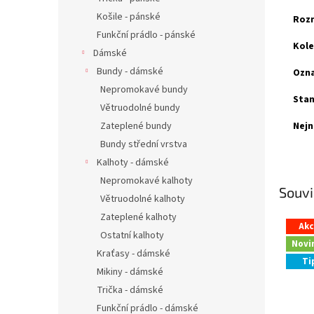
Košile - pánské
Roz
Funkční prádlo - pánské
Kole
Dámské
Bundy - dámské
Ozna
Nepromokavé bundy
Stan
Větruodolné bundy
Nejn
Zateplené bundy
Bundy střední vrstva
Kalhoty - dámské
Nepromokavé kalhoty
Souvi
Větruodolné kalhoty
Zateplené kalhoty
Ak
Ostatní kalhoty
Novi
Kraťasy - dámské
Ti
Mikiny - dámské
Trička - dámské
Funkční prádlo - dámské