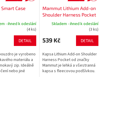
Smart Case
Mammut Lithium Add-on
Shoulder Harness Pocket
M
em - ihned k odeslání
Skladem - ihned k odeslání
(4 ks)
(3 ks)
539 Kč
DETAIL
DETAIL
pouzdro je vyrobeno
Kapsa Lithium Add-on Shoulder
avého materiálu a
Harness Pocket od značky
mokavý zip. Ideálně
Mammut je lehká a všestranná
čení nebo jiné
kapsa s fleecovou podšívkou.
dměty. Průsvitná
Tento nápaditý a praktický
ední a zadní části
doplněk vašich batohů užijete
na...