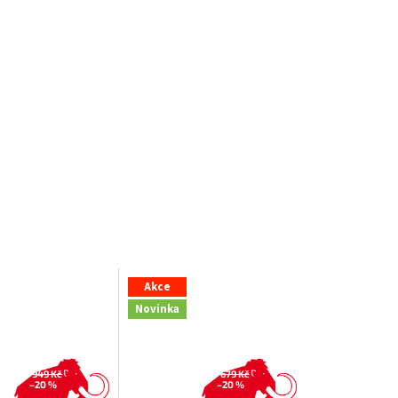
Akce
Novinka
949 Kč
679 Kč
–20 %
–20 %