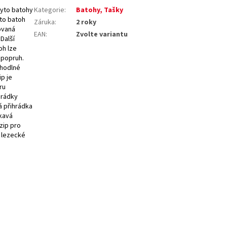
tyto batohy
Kategorie
:
Batohy, Tašky
to batoh
Záruka
:
2 roky
ovaná
EAN
:
Zvolte variantu
Další
oh lze
 popruh.
ohodlné
p je
ru
hrádky
á přihrádka
kavá
zip pro
u lezecké