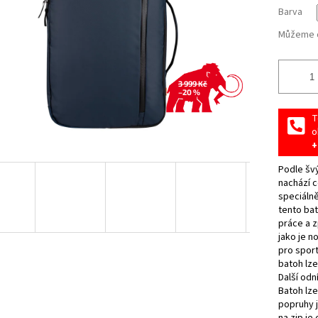
Barva
Můžeme d
3 999 Kč
–20 %
T
o
+
Podle šv
nachází c
speciáln
tento ba
práce a z
jako je n
pro sport
batoh lze
Další odn
Batoh lze
popruhy j
na zip je