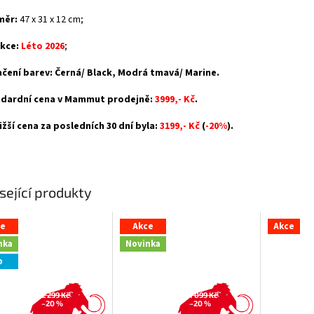
měr:
47 x 31 x 12 cm;
kce:
Léto 2026
;
čení barev: Černá/ Black, Modrá tmavá/ Marine.
dardní cena v Mammut prodejně:
3999,- Kč
.
ižší cena za posledních 30 dní byla:
3199,- Kč
(
-20%
).
sející produkty
ce
Akce
Akce
nka
Novinka
p
2 299 Kč
1 099 Kč
–20 %
–20 %