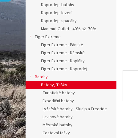
n
Doprodej - batohy
e
Doprodej - lezení
l
Doprodej - spacáky
Mammut Outlet - 40% až -70%
Eiger Extreme
Eiger Extreme - Pánské
Eiger Extreme - Dámské
Eiger Extreme - Doplňky
Eiger Extreme - Doprodej
Batohy
Batohy, Tašky
Turistické batohy
Expediční batohy
Lyžařské batohy - Skialp a Freeride
Lavinové batohy
Městské batohy
Cestovní tašky