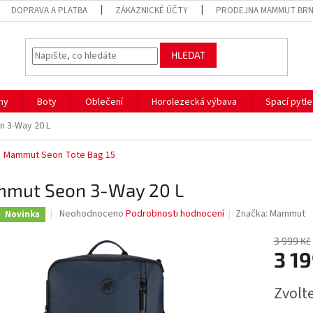
DOPRAVA A PLATBA
ZÁKAZNICKÉ ÚČTY
PRODEJNA MAMMUT BR
HLEDAT
hy
Boty
Oblečení
Horolezecká výbava
Spací pytle
 3-Way 20 L
Mammut Seon Tote Bag 15
mut Seon 3-Way 20 L
Průměrné
Neohodnoceno
Podrobnosti hodnocení
Značka:
Mammut
Novinka
hodnocení
produktu
3 999 Kč
je
3 19
0,0
z
Měrná
Zvolt
5
cena:
hvězdiček.