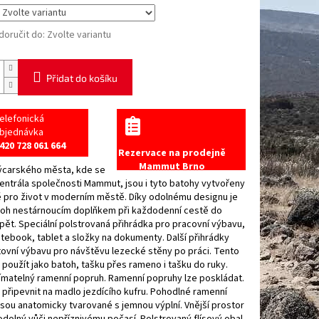
oručit do:
Zvolte variantu
Přidat do košíku
elefonická
bjednávka
420 728 061 664
Rezervace na prodejně
Mammut Brno
ýcarského města, kde se
entrála společnosti Mammut, jsou i tyto batohy vytvořeny
ě pro život v moderním městě. Díky odolnému designu je
toh nestárnoucím doplňkem při každodenní cestě do
pět. Speciální polstrovaná přihrádka pro pracovní výbavu,
otebook, tablet a složky na dokumenty. Další přihrádky
ovní výbavu pro návštěvu lezecké stěny po práci. Tento
 použít jako batoh, tašku přes rameno i tašku do ruky.
ímatelný ramenní popruh. Ramenní popruhy lze poskládat.
 připevnit na madlo jezdícího kufru. Pohodlné ramenní
sou anatomicky tvarované s jemnou výplní. Vnější prostor
 odolný vůči nepříznivému počasí. Polstrovaný flísový obal