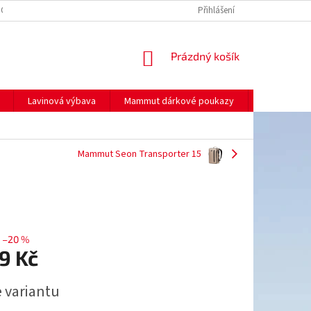
NO
MOJE OBJEDNÁVKA
Přihlášení
NÁKUPNÍ
Prázdný košík
KOŠÍK
Lavinová výbava
Mammut dárkové poukazy
Prodej
Mammut Seon Transporter 15
–20 %
9 Kč
e variantu