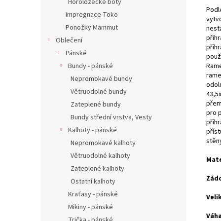
Horolozecké boty
Podl
Impregnace Toko
vytv
Ponožky Mammut
nest
přih
Oblečení
přih
Pánské
použ
Rame
Bundy - pánské
rame
Nepromokavé bundy
odol
Větruodolné bundy
43,5x
přem
Zateplené bundy
pro 
Bundy střední vrstva, Vesty
přih
Kalhoty - pánské
přís
stěn
Nepromokavé kalhoty
Větruodolné kalhoty
Mate
Zateplené kalhoty
Zádo
Ostatní kalhoty
Kraťasy - pánské
Veli
Mikiny - pánské
Váha
Trička - pánské