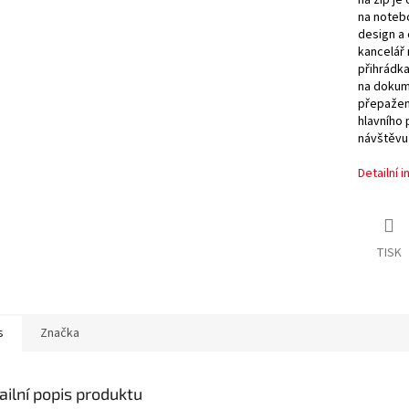
na notebo
design a 
kancelář 
přihrádka
na dokum
přepažení
hlavního 
návštěvu 
Detailní 
TISK
s
Značka
ailní popis produktu