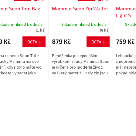
ut Seon Tote Bag
Mammut Seon Zip Wallet
Mammut 
Light S
kladem - ihned k odeslání
Skladem - ihned k odeslání
Sklad
(1 ks)
(8 ks)
9 Kč
879 Kč
759 Kč
DETAIL
DETAIL
 na rameno Seon Tote
Peněženka je nejmenším
Lehoučké 
načky Mammtu má své
výrobkem z řady Mammut Seon
z nepromok
ění, když toho máte víc,
je určena pro moderní život.
má i nepro
chcete vypadat jako
Veškerý materiál i celý zip jsou
pojme oble
a. 2 ramenní polstrované
nepromokavé. Přihrádka na
osobní pře
y, přední...
karty je vypolstrovaná
okénka v př
flísovým...
pomáhají...