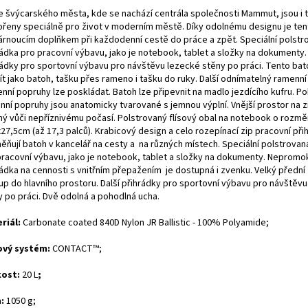
e švýcarského města, kde se nachází centrála společnosti Mammut, jsou i 
ořeny speciálně pro život v moderním městě. Díky odolnému designu je ten
árnoucím doplňkem při každodenní cestě do práce a zpět. Speciální polstr
rádka pro pracovní výbavu, jako je notebook, tablet a složky na dokumenty. 
rádky pro sportovní výbavu pro návštěvu lezecké stěny po práci. Tento bat
ít jako batoh, tašku přes rameno i tašku do ruky. Další odnímatelný ramenní
nní popruhy lze poskládat. Batoh lze připevnit na madlo jezdícího kufru. P
nní popruhy jsou anatomicky tvarované s jemnou výplní. Vnější prostor na zi
ný vůči nepříznivému počasí. Polstrovaný flísový obal na notebook o rozmě
27,5cm (až 17,3 palců). Krabicový design a celo rozepínací zip pracovní při
ěňují batoh v kancelář na cesty a na různých místech. Speciální polstrovan
pracovní výbavu, jako je notebook, tablet a složky na dokumenty. Nepromo
rádka na cennosti s vnitřním přepažením je dostupná i zvenku. Velký přední 
tup do hlavního prostoru. Další přihrádky pro sportovní výbavu pro návštěv
y po práci. Dvě odolná a pohodlná ucha.
riál:
Carbonate coated 840D Nylon JR Ballistic - 100% Polyamide
;
vý systém:
CONTACT™;
kost:
20 L
;
:
1050 g;