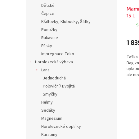
Dětské
Mamm
Čepice
15 L
Kšiltovky, Klobouky, Šátky
S
Ponožky
Rukavice
1 83
Pásky
Impregnace Toko
Taška
Horolezecká výbava
Bag z
uplatn
Lana
ale ne
Jednoduchá
turist
Poloviční/ Dvojitá
popruh
Smyčky
Helmy
Sedáky
Magnesium
Horolezecké doplňky
Karabiny