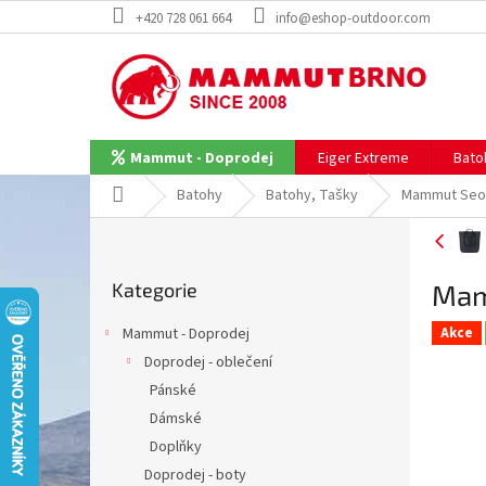
Přejít
+420 728 061 664
info@eshop-outdoor.com
na
obsah
Eiger Extreme
Bato
Mammut - Doprodej
Domů
Batohy
Batohy, Tašky
Mammut Seon
P
o
Přeskočit
s
Mam
Kategorie
kategorie
t
r
Akce
Mammut - Doprodej
a
Doprodej - oblečení
n
Pánské
n
í
Dámské
p
Doplňky
a
Doprodej - boty