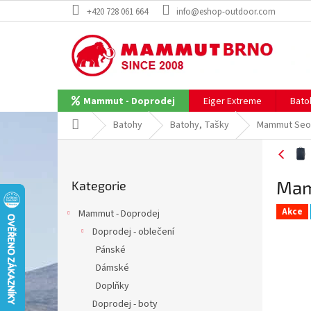
Přejít
+420 728 061 664
info@eshop-outdoor.com
na
obsah
Eiger Extreme
Bato
Mammut - Doprodej
Domů
Batohy
Batohy, Tašky
Mammut Seon
P
o
Přeskočit
s
Mam
Kategorie
kategorie
t
r
Akce
Mammut - Doprodej
a
Doprodej - oblečení
n
Pánské
n
í
Dámské
p
Doplňky
a
Doprodej - boty