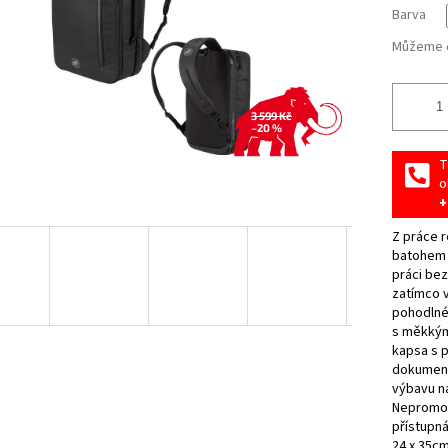
Barva
Můžeme d
3 599 Kč
–20 %
T
o
+
Z práce r
batohem s
práci be
zatímco v
pohodlné
s měkkým
kapsa s 
dokument
výbavu na
Nepromoka
přístupná
24 x 35c