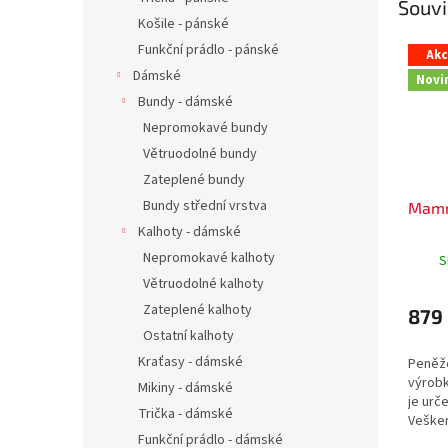
Souvi
Košile - pánské
Funkční prádlo - pánské
Ak
Dámské
Novi
Bundy - dámské
Nepromokavé bundy
Větruodolné bundy
Zateplené bundy
Bundy střední vrstva
Mamm
Kalhoty - dámské
Nepromokavé kalhoty
S
Větruodolné kalhoty
Zateplené kalhoty
879
Ostatní kalhoty
Kraťasy - dámské
Peněž
výrob
Mikiny - dámské
je urč
Trička - dámské
Vešker
neprom
Funkční prádlo - dámské