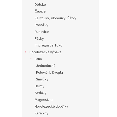
karty 
Dětské
flísový
Čepice
Kšiltovky, Klobouky, Šátky
Ponožky
Rukavice
Pásky
Impregnace Toko
Horolezecká výbava
Lana
Jednoduchá
Poloviční/ Dvojitá
Smyčky
Helmy
Sedáky
Magnesium
Horolezecké doplňky
Karabiny