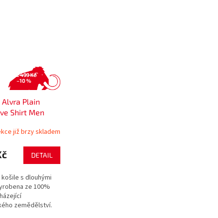
2 499 Kč
–10 %
lvra Plain
ve Shirt Men
kce již brzy skladem
Kč
DETAIL
košile s dlouhými
vyrobena ze 100%
házející
kého zemědělství.
 kapsy s knoflíčky.