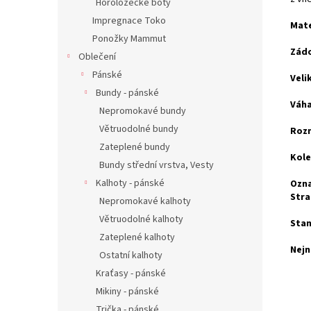
Horolozecké boty
Impregnace Toko
Mate
Ponožky Mammut
Zádo
Oblečení
Pánské
Veli
Bundy - pánské
Váha
Nepromokavé bundy
Větruodolné bundy
Roz
Zateplené bundy
Kole
Bundy střední vrstva, Vesty
Kalhoty - pánské
Ozna
Stra
Nepromokavé kalhoty
Větruodolné kalhoty
Stan
Zateplené kalhoty
Nejn
Ostatní kalhoty
Kraťasy - pánské
Mikiny - pánské
Trička - pánské