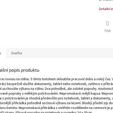
Detailní 
TISK
s
Značka
ailní popis produktu
áce rovnou na stěnu. S tímto batohem skloubíte pracovní dobu a volný čas. 
práci bezpečně uložíte dokumenty, tablet nebo notebook, zatímco v přihrá
ní uschováte výbavu na stěnu. Dva pohodlné, ale odolné popruhy. Anatomic
ované popruhy s měkkým polstrováním. Nepromokavá vnější kapsa. Nepro
a s polstrováním je vhodná především pro notebook, tablet a dokumenty, 
tornější přihrádka pohodlně uschová výbavu na lezení. Dlouhý přední zip do
toru batohu. Nepromokavá přihrádka s vnitřním rozdělením na cennosti je p
ější strany. Flísové pouzdro na notebook o rozměru 24 x 35cm.