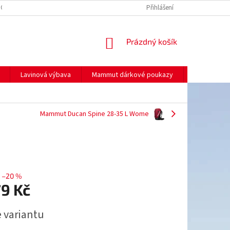
NO
MOJE OBJEDNÁVKA
Přihlášení
NÁKUPNÍ
Prázdný košík
KOŠÍK
Lavinová výbava
Mammut dárkové poukazy
Prodej
Mammut Ducan Spine 28-35 L Wome
–20 %
79 Kč
e variantu