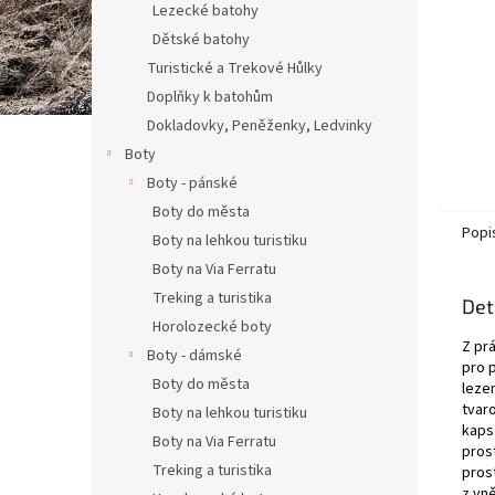
Lezecké batohy
Dětské batohy
Turistické a Trekové Hůlky
Doplňky k batohům
Dokladovky, Peněženky, Ledvinky
Boty
Boty - pánské
Boty do města
Popi
Boty na lehkou turistiku
Boty na Via Ferratu
Treking a turistika
Det
Horolozecké boty
Z pr
Boty - dámské
pro 
Boty do města
leze
tvar
Boty na lehkou turistiku
kaps
Boty na Via Ferratu
pros
Treking a turistika
pros
z vn