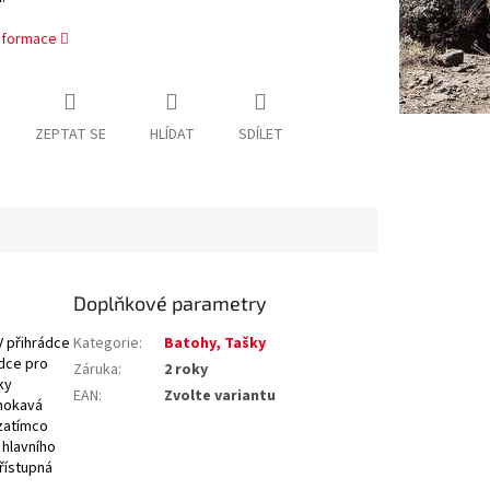
informace
ZEPTAT SE
HLÍDAT
SDÍLET
Doplňkové parametry
V přihrádce
Kategorie
:
Batohy, Tašky
dce pro
Záruka
:
2 roky
ky
EAN
:
Zvolte variantu
mokavá
zatímco
 hlavního
řístupná