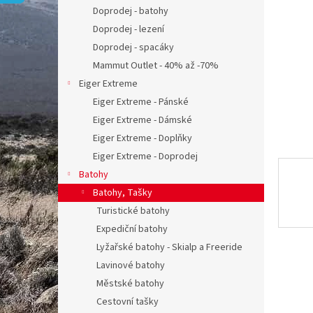
n
Doprodej - batohy
e
Doprodej - lezení
l
Doprodej - spacáky
Mammut Outlet - 40% až -70%
Eiger Extreme
Eiger Extreme - Pánské
Eiger Extreme - Dámské
Eiger Extreme - Doplňky
Eiger Extreme - Doprodej
Batohy
Batohy, Tašky
Turistické batohy
Expediční batohy
Lyžařské batohy - Skialp a Freeride
Lavinové batohy
Městské batohy
Cestovní tašky