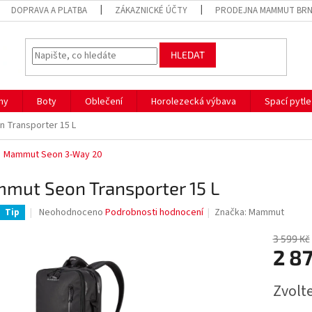
DOPRAVA A PLATBA
ZÁKAZNICKÉ ÚČTY
PRODEJNA MAMMUT BR
HLEDAT
hy
Boty
Oblečení
Horolezecká výbava
Spací pytle
 Transporter 15 L
Mammut Seon 3-Way 20
mut Seon Transporter 15 L
Průměrné
Neohodnoceno
Podrobnosti hodnocení
Značka:
Mammut
Tip
hodnocení
produktu
3 599 Kč
je
2 8
0,0
z
Měrná
Zvolt
5
cena:
hvězdiček.