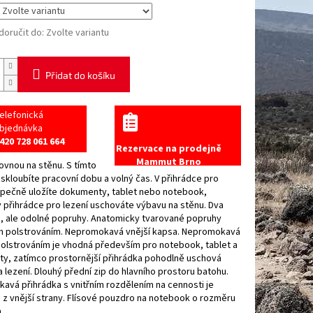
oručit do:
Zvolte variantu
Přidat do košíku
elefonická
bjednávka
420 728 061 664
Rezervace na prodejně
Mammut Brno
ovnou na stěnu. S tímto
kloubíte pracovní dobu a volný čas. V přihrádce pro
zpečně uložíte dokumenty, tablet nebo notebook,
 přihrádce pro lezení uschováte výbavu na stěnu. Dva
, ale odolné popruhy. Anatomicky tvarované popruhy
 polstrováním. Nepromokavá vnější kapsa. Nepromokavá
polstrováním je vhodná především pro notebook, tablet a
y, zatímco prostornější přihrádka pohodlně uschová
 lezení. Dlouhý přední zip do hlavního prostoru batohu.
vá přihrádka s vnitřním rozdělením na cennosti je
 z vnější strany. Flísové pouzdro na notebook o rozměru
m.