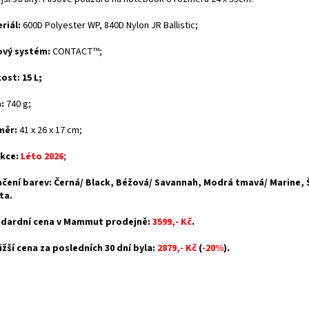
riál:
600D Polyester WP, 840D Nylon JR Ballistic;
vý systém:
CONTACT™;
kost: 15 L;
:
740 g;
měr:
41 x 26 x 17 cm;
kce:
Léto 2026
;
čení barev: Černá/ Black, Béžová/ Savannah, Modrá tmavá/ Marine, 
ta.
dardní cena v Mammut prodejně:
3599,- Kč
.
ižší cena za posledních 30 dní byla:
2879,- Kč
(
-20%
).