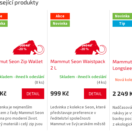
sející produkty
ce
Akce
Novinka
nka
Novinka
Tip
1 099 Kč
1 249 Kč
–20 %
–20 %
ut Seon Zip Wallet
Mammut Seon Waistpack
Mammut A
2 L
Longslee
kladem - ihned k odeslání
Skladem - ihned k odeslání
Nová kole
(8 ks)
(4 ks)
 Kč
999 Kč
2 249 
DETAIL
DETAIL
enka je nejmenším
Ledvinka z kolekce Seon, které
Nadčasová 
kem z řady Mammut Seon
představuje preference v
rukávy je 
ena pro moderní život.
ředitelství společnosti
bavlny poc
ý materiál i celý zip jsou
Mammut ve švýcarském městě
z ekologic
okavé. Přihrádka na
Seon, je všestranná a moderní.
Dvě náprsní