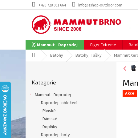
Přejít
+420 728 061 664
info@eshop-outdoor.com
na
obsah
Eiger Extreme
Bato
Mammut - Doprodej
Domů
Batohy
Batohy, Tašky
Mammut Xero
P
o
Přeskočit
s
Mam
Kategorie
kategorie
t
r
Akce
Mammut - Doprodej
a
Doprodej - oblečení
n
Pánské
n
í
Dámské
p
Doplňky
a
Doprodej - boty