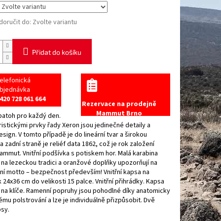
oručit do:
Zvolte variantu
Přidat do košíku
elefonická
bjednávka
420 728 061 664
Rezervace na prodejně
Mammut Brno
batoh pro každý den.
istickými prvky řady Xeron jsou jedinečné detaily a
esign. V tomto případě je do lineární tvar a širokou
a zadní straně je reliéf data 1862, což je rok založení
mmut. Vnitřní podšívka s potiskem hor. Malá karabina
na lezeckou tradici a oranžové doplňky upozorňují na
ní motto – bezpečnost především! Vnitřní kapsa na
24x36 cm do velikosti 15 palce. Vnitřní přihrádky. Kapsa
na klíče. Ramenní popruhy jsou pohodlné díky anatomicky
mu polstrování a lze je individuálně přizpůsobit. Dvě
psy.