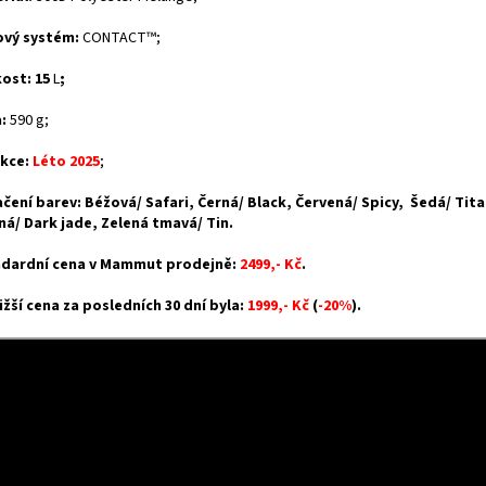
vý systém:
CONTACT™;
kost: 15
L
;
:
590 g;
kce:
Léto 2025
;
čení barev: Béžová/ Safari, Černá/ Black, Červená/ Spicy, Šedá/ Tit
ná/ Dark jade, Zelená tmavá/ Tin.
dardní cena v Mammut prodejně:
2499,- Kč
.
ižší cena za posledních 30 dní byla:
1999,- Kč
(
-20%
).