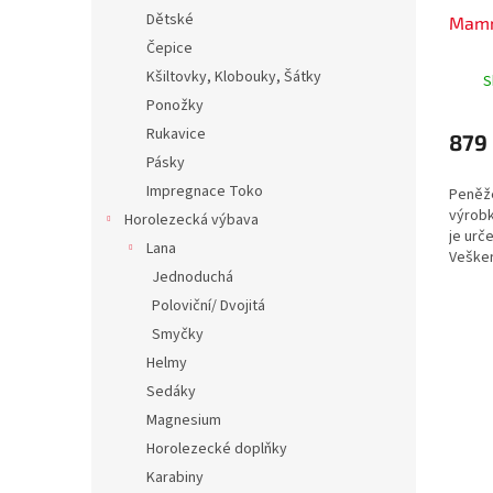
Dětské
Mamm
Čepice
Kšiltovky, Klobouky, Šátky
S
Ponožky
Rukavice
879
Pásky
Impregnace Toko
Peněž
výrob
Horolezecká výbava
je urč
Lana
Vešker
Jednoduchá
neprom
karty 
Poloviční/ Dvojitá
flísový
Smyčky
Helmy
Sedáky
Magnesium
Horolezecké doplňky
Karabiny