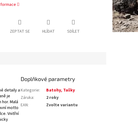
informace
ZEPTAT SE
HLÍDAT
SDÍLET
Doplňkové parametry
é detaily a
Kategorie
:
Batohy, Tašky
aně je
Záruka
:
2 roky
 hor. Malá
EAN
:
Zvolte variantu
avní motto
ce. Vnitřní
micky