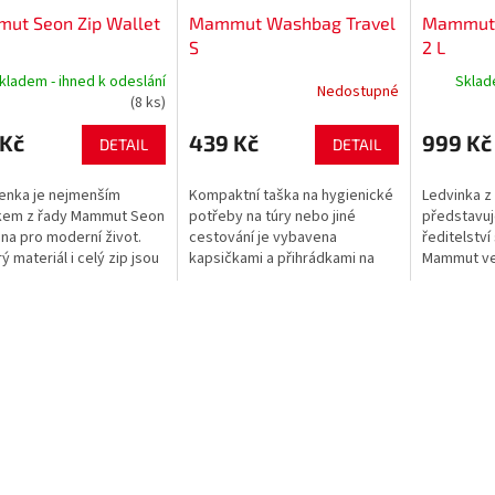
ut Seon Zip Wallet
Mammut Washbag Travel
Mammut 
S
2 L
kladem - ihned k odeslání
Sklad
Nedostupné
(8 ks)
 Kč
439 Kč
999 Kč
DETAIL
DETAIL
enka je nejmenším
Kompaktní taška na hygienické
Ledvinka z
kem z řady Mammut Seon
potřeby na túry nebo jiné
představuj
ena pro moderní život.
cestování je vybavena
ředitelství
ý materiál i celý zip jsou
kapsičkami a přihrádkami na
Mammut ve
okavé. Přihrádka na
zipy i bez nich. Verze L je
Seon, je v
je vypolstrovaná
vybavena třemi skládacími
Objem o 2 l
m...
přihrádkami,...
do dvou...