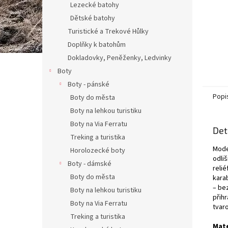
Lezecké batohy
Dětské batohy
Turistické a Trekové Hůlky
Doplňky k batohům
Dokladovky, Peněženky, Ledvinky
Boty
Boty - pánské
Popi
Boty do města
Boty na lehkou turistiku
Boty na Via Ferratu
Det
Treking a turistika
Mode
Horolozecké boty
odliš
Boty - dámské
relié
Boty do města
kara
– be
Boty na lehkou turistiku
přih
Boty na Via Ferratu
tvaro
Treking a turistika
Mate