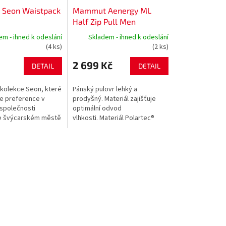
Seon Waistpack
Mammut Aenergy ML
Half Zip Pull Men
em - ihned k odeslání
Skladem - ihned k odeslání
(4 ks)
(2 ks)
2 699 Kč
DETAIL
DETAIL
 kolekce Seon, které
Pánský pulovr lehký a
e preference v
prodyšný. Materiál zajišťuje
 společnosti
optimální odvod
 švýcarském městě
vlhkosti. Materiál Polartec®
šestranná a moderní.
Power Grid® fleece je vysoce
itrech je rozdělen
strečový, lehký a
rychleschnoucí. Sportovní
střih...