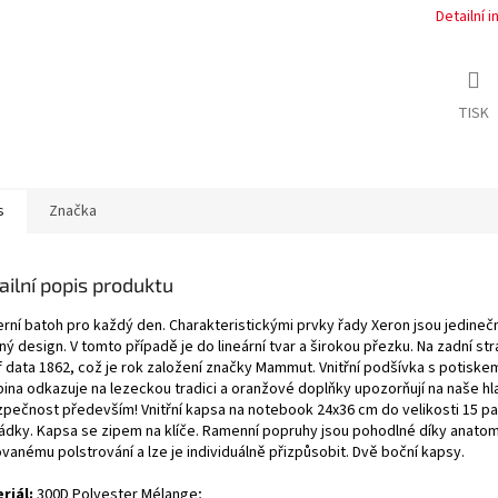
Detailní 
TISK
s
Značka
ailní popis produktu
rní batoh pro každý den. Charakteristickými prvky řady Xeron jsou jedinečn
ný design. V tomto případě je do lineární tvar a širokou přezku. Na zadní str
f data 1862, což je rok založení značky Mammut. Vnitřní podšívka s potiskem
bina odkazuje na lezeckou tradici a oranžové doplňky upozorňují na naše hl
zpečnost především! Vnitřní kapsa na notebook 24x36 cm do velikosti 15 pal
rádky. Kapsa se zipem na klíče. Ramenní popruhy jsou pohodlné díky anato
vanému polstrování a lze je individuálně přizpůsobit. Dvě boční kapsy.
riál:
300D Polyester Mélange;