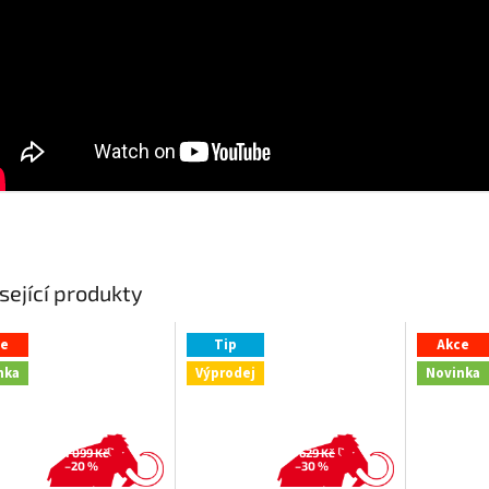
sející produkty
ce
Tip
Akce
nka
Výprodej
Novinka
1 099 Kč
629 Kč
–20 %
–30 %