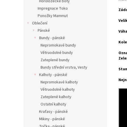
Horolozecké boty
Impregnace Toko
Zádo
Ponožky Mammut
Veli
Oblečení
Pánské
Váha
Bundy - pánské
Kole
Nepromokavé bundy
Větruodolné bundy
Ozna
Zele
Zateplené bundy
Bundy střední vrstva, Vesty
Stan
Kalhoty - pánské
Nejn
Nepromokavé kalhoty
Větruodolné kalhoty
Zateplené kalhoty
Ostatní kalhoty
Kraťasy - pánské
Mikiny - pánské
Trička - pánské