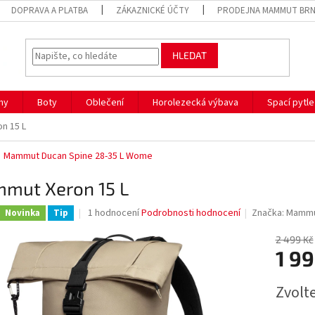
DOPRAVA A PLATBA
ZÁKAZNICKÉ ÚČTY
PRODEJNA MAMMUT BR
HLEDAT
hy
Boty
Oblečení
Horolezecká výbava
Spací pytle
n 15 L
Mammut Ducan Spine 28-35 L Wome
mut Xeron 15 L
Průměrné
1 hodnocení
Podrobnosti hodnocení
Značka:
Mamm
Novinka
Tip
hodnocení
produktu
2 499 Kč
je
1 99
5,0
z
Měrná
Zvolt
5
cena:
hvězdiček.