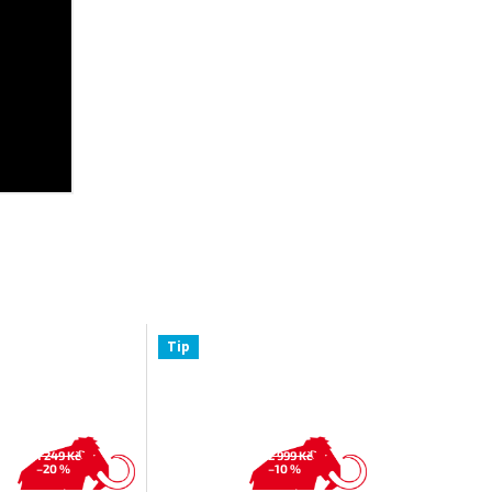
Tip
1 249 Kč
2 999 Kč
–20 %
–10 %