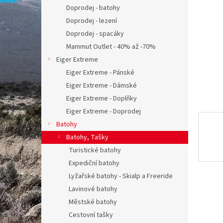
n
Doprodej - batohy
e
Doprodej - lezení
l
Doprodej - spacáky
Mammut Outlet - 40% až -70%
Eiger Extreme
Eiger Extreme - Pánské
Eiger Extreme - Dámské
Eiger Extreme - Doplňky
Eiger Extreme - Doprodej
Batohy
Batohy, Tašky
Turistické batohy
Expediční batohy
Lyžařské batohy - Skialp a Freeride
Lavinové batohy
Městské batohy
Cestovní tašky