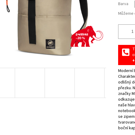
Barva
Můžeme d
2 499 Kč
–20 %
T
o
+
Moderní 
Charakter
odlišný d
přezku. N
značky Ma
odkazuje 
naše hlav
notebook 
se zipem 
tvarované
boční ka