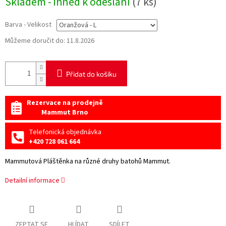
Skladem - ihned k odeslání
(7 ks)
cena:
Barva - Velikost
Můžeme doručit do:
11.8.2026
Přidat do košíku
Rezervace na prodejně
Mammut Brno
Telefonická objednávka
+420 728 061 664
Mammutová Pláštěnka na různé druhy batohů Mammut.
Detailní informace
ZEPTAT SE
HLÍDAT
SDÍLET