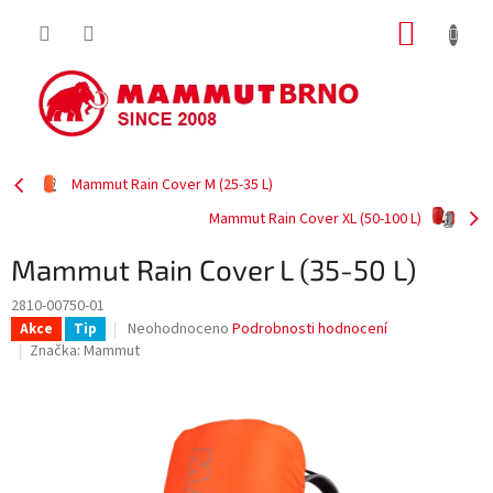
Přejít
NÁKUP
na
obsah
KOŠÍK
Mammut Rain Cover M (25-35 L)
Mammut Rain Cover XL (50-100 L)
Mammut Rain Cover L (35-50 L)
2810-00750-01
Průměrné
Neohodnoceno
Podrobnosti hodnocení
Akce
Tip
hodnocení
Značka:
Mammut
produktu
je
0,0
z
5
hvězdiček.