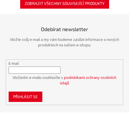
ZOBRAZIT VŠECHNY SOUVISEJÍCÍ PRODUKTY
Odebírat newsletter
Vložte svůj e-mail a my vám budeme zasílat informace o nových
produktech na našem e-shopu.
E-mail
Vložením e-mailu souhlasíte s
podmínkami ochrany osobních
údajů
PŘIHLÁSIT SE
Z
á
p