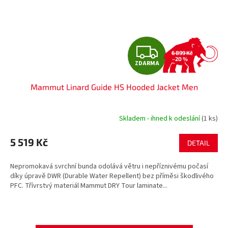
Z
6 899 Kč
–20 %
ZDARMA
D
Mammut Linard Guide HS Hooded Jacket Men
A
R
Skladem - ihned k odeslání
(1 ks)
M
5 519 Kč
DETAIL
A
Nepromokavá svrchní bunda odolává větru i nepříznivému počasí
díky úpravě DWR (Durable Water Repellent) bez příměsi škodlivého
PFC. Třívrstvý materiál Mammut DRY Tour laminate...