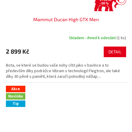
–50 %
Mammut Ducan High GTX Men
Skladem - ihned k odeslání
(1 ks)
2 899 Kč
DETAIL
Bota, ve které se budou vaše nohy cítit jako v bavlnce a to
především díky podrážce Vibram s technologií Flegtron, ale také
díky 3D pěně s pamětí, která zaručí pohodlný nášlap....
Akce
Novinka
Tip