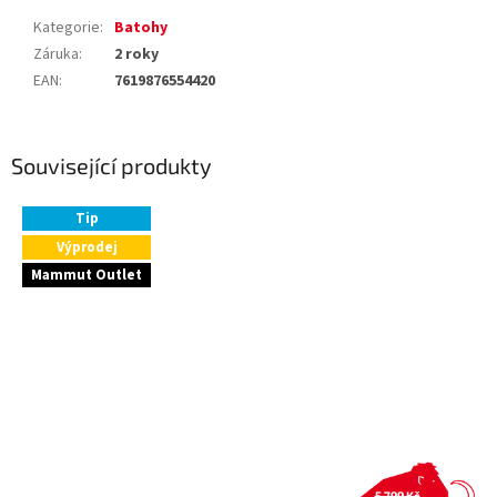
Kategorie
:
Batohy
Záruka
:
2 roky
EAN
:
7619876554420
Související produkty
Tip
Výprodej
Mammut Outlet
5 799 Kč