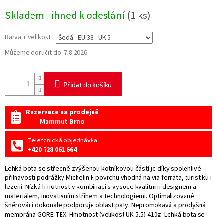
Měrná
Skladem - ihned k odeslání
(1 ks)
cena:
Barva + velikost
Můžeme doručit do:
7.8.2026
Přidat do košíku
Rezervace na prodejně
Mammut Brno
Telefonická objednávka
+420 728 061 664
Lehká bota se středně zvýšenou kotníkovou částí je díky spolehlivé
přilnavosti podrážky Michelin k povrchu vhodná na via ferrata, turistiku i
lezení. Nízká hmotnost v kombinaci s vysoce kvalitním designem a
materiálem, inovativním střihem a technologiemi. Optimalizované
šněrování dokonale podporuje oblast paty. Nepromokavá a prodyšná
membrána GORE-TEX. Hmotnost (velikost UK 5,5) 410g. Lehká bota se