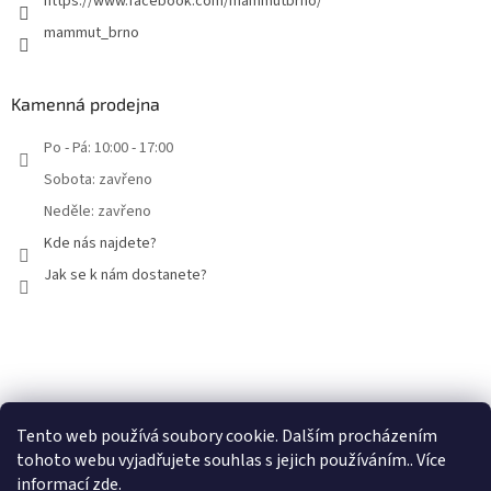
https://www.facebook.com/mammutbrno/
mammut_brno
Kamenná prodejna
Po - Pá: 10:00 - 17:00
Sobota: zavřeno
Neděle: zavřeno
Kde nás najdete?
Jak se k nám dostanete?
Facebook
Tento web používá soubory cookie. Dalším procházením
tohoto webu vyjadřujete souhlas s jejich používáním.. Více
informací
zde
.