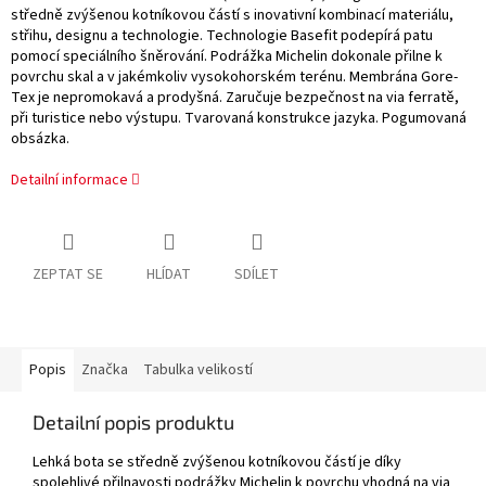
středně zvýšenou kotníkovou částí s inovativní kombinací materiálu,
střihu, designu a technologie. Technologie Basefit podepírá patu
pomocí speciálního šněrování. Podrážka Michelin dokonale přilne k
povrchu skal a v jakémkoliv vysokohorském terénu. Membrána Gore-
Tex je nepromokavá a prodyšná. Zaručuje bezpečnost na via ferratě,
při turistice nebo výstupu. Tvarovaná konstrukce jazyka. Pogumovaná
obsázka.
Detailní informace
ZEPTAT SE
HLÍDAT
SDÍLET
Popis
Značka
Tabulka velikostí
Detailní popis produktu
Lehká bota se středně zvýšenou kotníkovou částí je díky
spolehlivé přilnavosti podrážky Michelin k povrchu vhodná na via