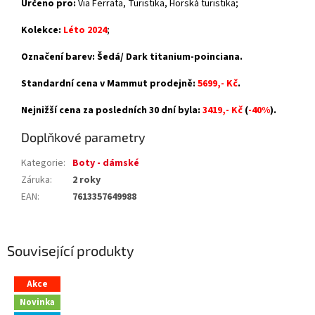
Určeno pro:
Via Ferrata, Turistika, Horská turistika;
Kolekce:
Léto 2024
;
Označení barev: Šedá/ Dark titanium-poinciana.
Standardní cena v Mammut prodejně:
5699,- Kč
.
Nejnižší cena za posledních 30 dní byla:
3419,- Kč
(
-40%
).
Doplňkové parametry
Kategorie
:
Boty - dámské
Záruka
:
2 roky
EAN
:
7613357649988
Související produkty
Akce
Novinka