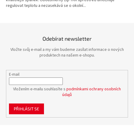
kvalitnější spánek. Obousměrný zip YKK uprostřed umožňuje
regulovat teplotu a nezasekává se o okolní...
Odebírat newsletter
Vložte svůj e-mail a my vám budeme zasílat informace o nových
produktech na našem e-shopu.
E-mail
Vložením e-mailu souhlasíte s
podmínkami ochrany osobních
údajů
PŘIHLÁSIT SE
Z