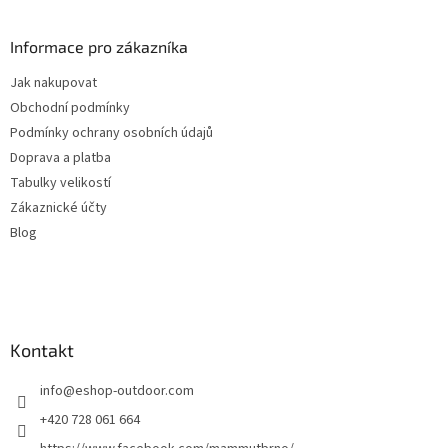
á
p
a
Informace pro zákazníka
t
Jak nakupovat
í
Obchodní podmínky
Podmínky ochrany osobních údajů
Doprava a platba
Tabulky velikostí
Zákaznické účty
Blog
Kontakt
info
@
eshop-outdoor.com
+420 728 061 664