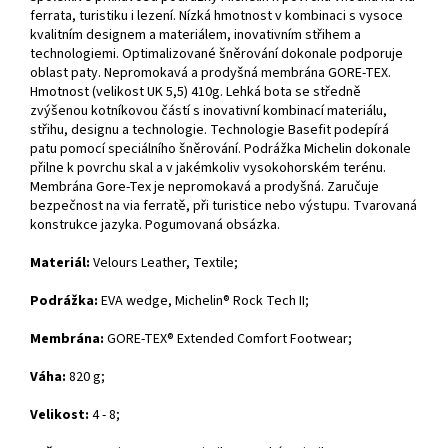
ferrata, turistiku i lezení. Nízká hmotnost v kombinaci s vysoce
kvalitním designem a materiálem, inovativním střihem a
technologiemi. Optimalizované šněrování dokonale podporuje
oblast paty. Nepromokavá a prodyšná membrána GORE-TEX.
Hmotnost (velikost UK 5,5) 410g. Lehká bota se středně
zvýšenou kotníkovou částí s inovativní kombinací materiálu,
střihu, designu a technologie. Technologie Basefit podepírá
patu pomocí speciálního šněrování. Podrážka Michelin dokonale
přilne k povrchu skal a v jakémkoliv vysokohorském terénu.
Membrána Gore-Tex je nepromokavá a prodyšná. Zaručuje
bezpečnost na via ferratě, při turistice nebo výstupu. Tvarovaná
konstrukce jazyka. Pogumovaná obsázka.
Materiál:
Velours Leather, Textile;
Podrážka:
EVA wedge, Michelin® Rock Tech II;
Membrána:
GORE-TEX® Extended Comfort Footwear;
Váha:
820 g;
Velikost:
4 - 8;