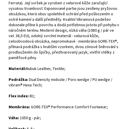
Ferrata). Její svršek je vyroben z velurové kůže zaručující
vysokou trvanlivost. Exponované partie jsou zesíleny pryžovou
obsázkou, která obuv spolehlivě ochrání před poškozením o
ostré kamení a další předměty. Kvalitní Vibramová podešev
dokonale přilne k povrchu a dodá potřebnou jistotu při pohybu v
náročném terénu. Moderní design, nízká váha (1080 g / pár ve
vel. 38,5 EU), odolný svrchní materiál - velurová kůže,
celoobvodová obsázka, nepromokavé - membrána GORE-TEX®,
přilnavá podrážka s hrubším vzorkem, dvou zónové šněrování s
prodloužením do špičky, předtvarovaný jazyk, vnitřní stélky z
paměťové pěny.
Materiál:
Nubuk Leather, Textile;
Podrážka:
Dual Density midsole / Poro wedge / PU wedge /
vibram® Hexa Tech;
Flex index:
B1;
Membrána:
GORE-TEX® Performance Comfort Footwear;
Váha:
1050 g - pár;