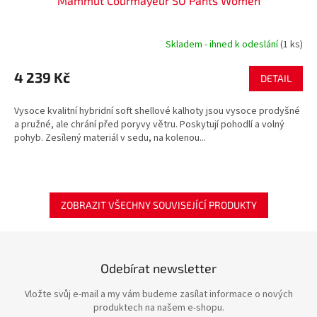
Mammut Courmayeur SO Pants Women
Skladem - ihned k odeslání
(1 ks)
4 239 Kč
DETAIL
Vysoce kvalitní hybridní soft shellové kalhoty jsou vysoce prodyšné
a pružné, ale chrání před poryvy větru. Poskytují pohodlí a volný
pohyb. Zesílený materiál v sedu, na kolenou...
ZOBRAZIT VŠECHNY SOUVISEJÍCÍ PRODUKTY
Odebírat newsletter
Vložte svůj e-mail a my vám budeme zasílat informace o nových
produktech na našem e-shopu.