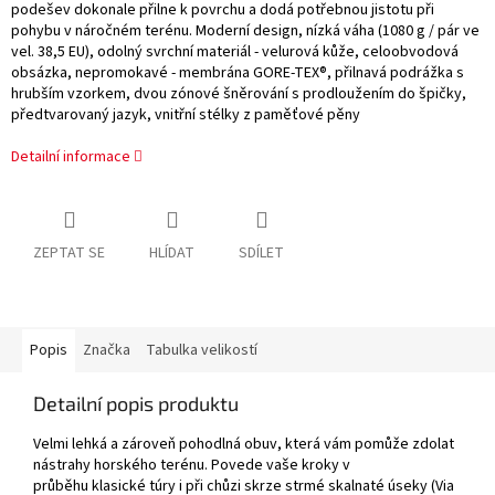
podešev dokonale přilne k povrchu a dodá potřebnou jistotu při
pohybu v náročném terénu. Moderní design, nízká váha (1080 g / pár ve
vel. 38,5 EU), odolný svrchní materiál - velurová kůže, celoobvodová
obsázka, nepromokavé - membrána GORE-TEX®, přilnavá podrážka s
hrubším vzorkem, dvou zónové šněrování s prodloužením do špičky,
předtvarovaný jazyk, vnitřní stélky z paměťové pěny
Detailní informace
ZEPTAT SE
HLÍDAT
SDÍLET
Popis
Značka
Tabulka velikostí
Detailní popis produktu
Velmi lehká a zároveň pohodlná obuv, která vám pomůže zdolat
nástrahy horského terénu. Povede vaše kroky v
průběhu klasické túry i při chůzi skrze strmé skalnaté úseky (Via