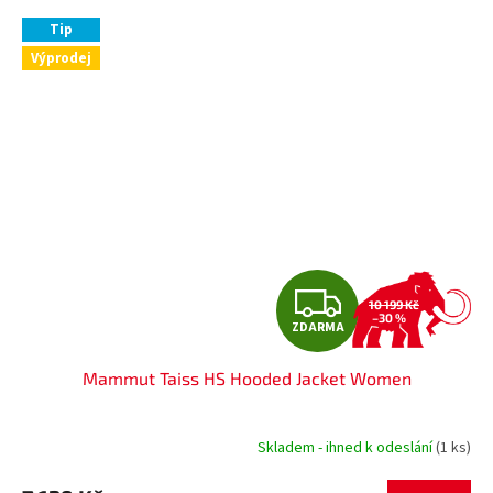
Tip
Výprodej
Z
10 199 Kč
–30 %
ZDARMA
D
Mammut Taiss HS Hooded Jacket Women
A
R
Skladem - ihned k odeslání
(1 ks)
M