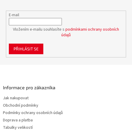
E-mail
Vložením e-mailu souhlasíte s
podmínkami ochrany osobních
údajů
PŘIHLÁSIT SE
Z
á
p
a
Informace pro zákazníka
t
Jak nakupovat
í
Obchodní podmínky
Podmínky ochrany osobních údajů
Doprava a platba
Tabulky velikostí