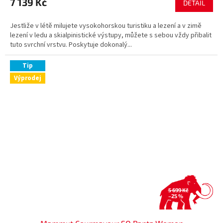
7 139 Kč
DETAIL
A
Jestliže v létě milujete vysokohorskou turistiku a lezení a v zimě
lezení v ledu a skialpinistické výstupy, můžete s sebou vždy přibalit
tuto svrchní vrstvu. Poskytuje dokonalý...
Tip
Výprodej
5 699 Kč
–25 %