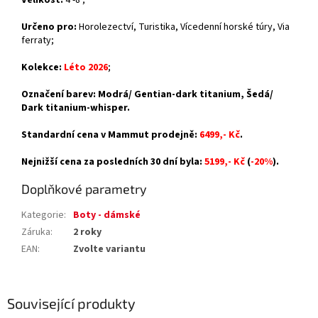
Velikost:
4 -8 ;
Určeno pro:
Horolezectví, Turistika, Vícedenní horské túry, Via
ferraty;
Kolekce:
Léto 2026
;
Označení barev: Modrá/ Gentian-dark titanium,
Šedá/
Dark titanium-whisper.
Standardní cena v Mammut prodejně:
6499,- Kč
.
Nejnižší cena za posledních 30 dní byla:
5199,- Kč
(
-20%
).
Doplňkové parametry
Kategorie
:
Boty - dámské
Záruka
:
2 roky
EAN
:
Zvolte variantu
Související produkty