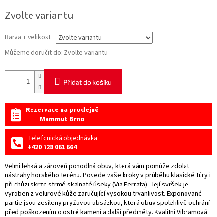
Měrná
Zvolte variantu
cena:
Barva + velikost
Můžeme doručit do:
Zvolte variantu
Přidat do košíku
Rezervace na prodejně
Mammut Brno
Telefonická objednávka
+420 728 061 664
Velmi lehká a zároveň pohodlná obuv, která vám pomůže zdolat
nástrahy horského terénu. Povede vaše kroky v průběhu klasické túry i
při chůzi skrze strmé skalnaté úseky (Via Ferrata). Její svršek je
vyroben z velurové kůže zaručující vysokou trvanlivost. Exponované
partie jsou zesíleny pryžovou obsázkou, která obuv spolehlivě ochrání
před poškozením o ostré kamení a další předměty. Kvalitní Vibramová