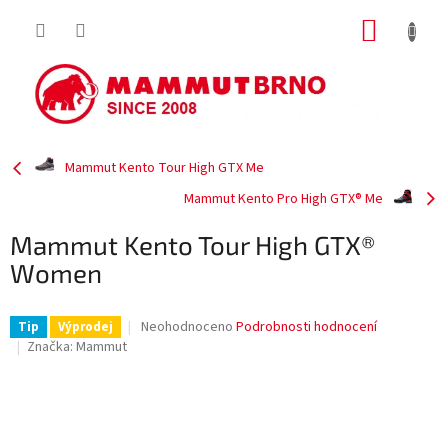
Přejít
NÁKUP
na
obsah
KOŠÍK
Mammut Kento Tour High GTX Me
Mammut Kento Pro High GTX® Me
Mammut Kento Tour High GTX®
Women
Průměrné
Neohodnoceno
Podrobnosti hodnocení
Tip
Výprodej
hodnocení
Značka:
Mammut
produktu
je
0,0
z
5