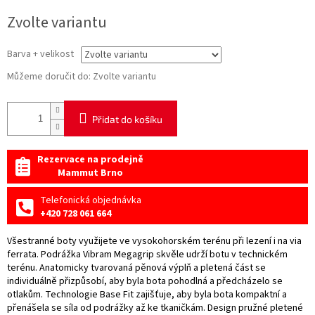
Měrná
Zvolte variantu
cena:
Barva + velikost
Můžeme doručit do:
Zvolte variantu
Přidat do košíku
Rezervace na prodejně
Mammut Brno
Telefonická objednávka
+420 728 061 664
Všestranné boty využijete ve vysokohorském terénu při lezení i na via
ferrata. Podrážka Vibram Megagrip skvěle udrží botu v technickém
terénu. Anatomicky tvarovaná pěnová výplň a pletená část se
individuálně přizpůsobí, aby byla bota pohodlná a předcházelo se
otlakům. Technologie Base Fit zajišťuje, aby byla bota kompaktní a
přenášela se síla od podrážky až ke tkaničkám. Design pružné pletené