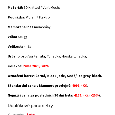
Materiál:
3D Knitted / Vent-Mesh;
Podrážka:
Vibram® Flextron
;
Membrána:
bez membrány
;
Váha:
640 g;
Velikost:
4 - 8;
Určeno pro:
Via Ferrata, Turistika, Horská turistika;
Kolekce:
Zima 2025/ 2026
;
Označení barev: Černá/ Black-jade, Šedá/ Ice gray-black.
Standardní cena v Mammut prodejně:
4999,- Kč
.
Nejnižší cena za posledních 30 dní byla:
4159,- Kč
(
-20%
).
Doplňkové parametry
Kategorie
:
Boty