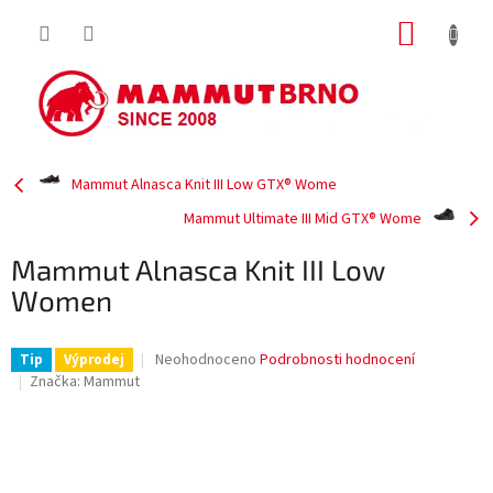
Přejít
NÁKUP
na
obsah
KOŠÍK
Mammut Alnasca Knit III Low GTX® Wome
Mammut Ultimate III Mid GTX® Wome
Mammut Alnasca Knit III Low
Women
Průměrné
Neohodnoceno
Podrobnosti hodnocení
Tip
Výprodej
hodnocení
Značka:
Mammut
produktu
je
0,0
z
5