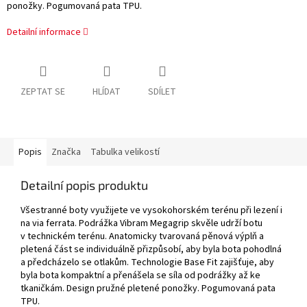
ponožky. Pogumovaná pata TPU.
Detailní informace
ZEPTAT SE
HLÍDAT
SDÍLET
Popis
Značka
Tabulka velikostí
Detailní popis produktu
Všestranné boty využijete ve vysokohorském terénu při lezení i
na via ferrata. Podrážka Vibram Megagrip skvěle udrží botu
v technickém terénu. Anatomicky tvarovaná pěnová výplň a
pletená část se individuálně přizpůsobí, aby byla bota pohodlná
a předcházelo se otlakům. Technologie Base Fit zajišťuje, aby
byla bota kompaktní a přenášela se síla od podrážky až ke
tkaničkám. Design pružné pletené ponožky. Pogumovaná pata
TPU.