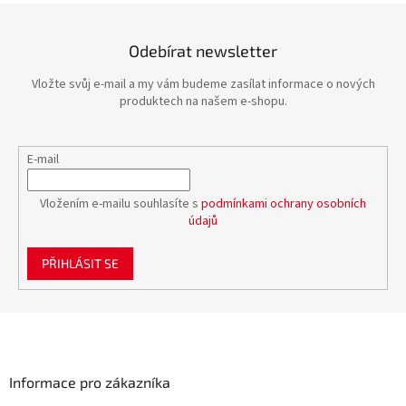
Odebírat newsletter
Vložte svůj e-mail a my vám budeme zasílat informace o nových
produktech na našem e-shopu.
E-mail
Vložením e-mailu souhlasíte s
podmínkami ochrany osobních
údajů
PŘIHLÁSIT SE
Z
á
p
a
Informace pro zákazníka
t