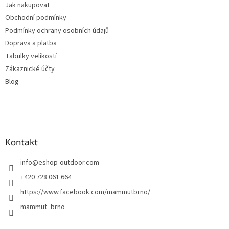
Jak nakupovat
í
Obchodní podmínky
Podmínky ochrany osobních údajů
Doprava a platba
Tabulky velikostí
Zákaznické účty
Blog
Kontakt
info
@
eshop-outdoor.com
+420 728 061 664
https://www.facebook.com/mammutbrno/
mammut_brno