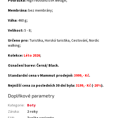
Podrážka:
High rebound EVA wedge
;
Membrána:
bez membrány
;
Váha:
460 g;
Velikost:
5 - 8;
Určeno pro:
Turistika, Horská turistika, Cestování, Nordic
walking;
Kolekce:
Léto 2026
;
Označení barev: Černá/ Black.
Standardní cena v Mammut prodejně:
3999,- Kč
.
Nejnižší cena za posledních 30 dní byla:
3199,- Kč
(
-20%
).
Doplňkové parametry
Kategorie
:
Boty
Záruka
:
2 roky