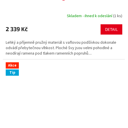
Skladem - ihned k odeslání
(1 ks)
2 339 Kč
DETAIL
Lehký a příjemně pružný materiál s vaflovou podšívkou dokonale
odvádí přebytečnou vlhkost. Ploché švy jsou velmi pohodlné a
neodírají ramena pod tlakem ramenních popruhů....
Akce
Tip