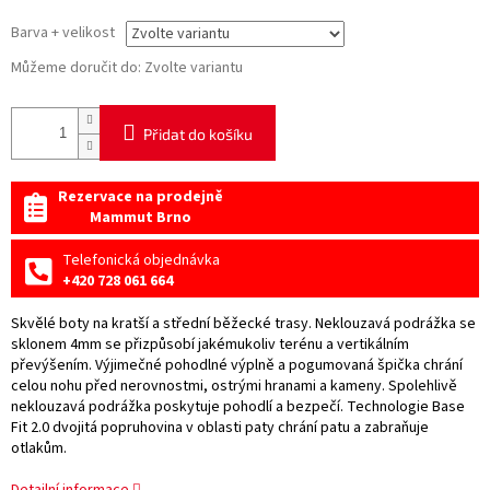
Barva + velikost
Můžeme doručit do:
Zvolte variantu
Přidat do košíku
Rezervace na prodejně
Mammut Brno
Telefonická objednávka
+420 728 061 664
Skvělé boty na kratší a střední běžecké trasy. Neklouzavá podrážka se
sklonem 4mm se přizpůsobí jakémukoliv terénu a vertikálním
převýšením. Výjimečné pohodlné výplně a pogumovaná špička chrání
celou nohu před nerovnostmi, ostrými hranami a kameny. Spolehlivě
neklouzavá podrážka poskytuje pohodlí a bezpečí. Technologie Base
Fit 2.0 dvojitá popruhovina v oblasti paty chrání patu a zabraňuje
otlakům.