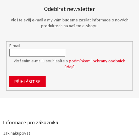
Odebírat newsletter
Vložte svůj e-mail a my vám budeme zasílat informace o nových
produktech na našem e-shopu.
E-mail
Vložením e-mailu souhlasíte s
podmínkami ochrany osobních
údajů
PŘIHLÁSIT SE
Z
á
p
a
Informace pro zákazníka
t
Jak nakupovat
í