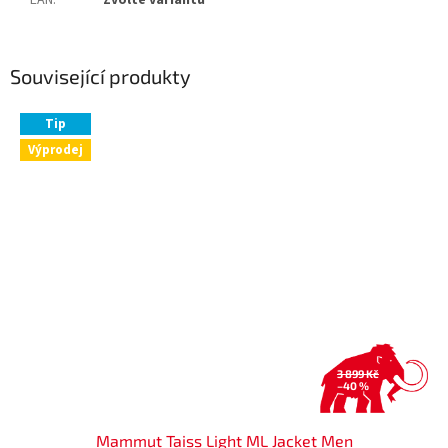
EAN
:
Zvolte variantu
Související produkty
Tip
Výprodej
3 899 Kč
–40 %
Mammut Taiss Light ML Jacket Men