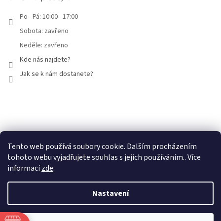
Po - Pá: 10:00 - 17:00
Sobota: zavřeno
Neděle: zavřeno
Kde nás najdete?
Jak se k nám dostanete?
Facebook
Tento web používá soubory cookie. Dalším procházením
tohoto webu vyjadřujete souhlas s jejich používáním.. Více
informací
zde
.
Nastavení
Vytvořil Shoptet