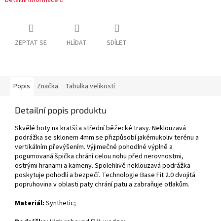
Detailní informace
ZEPTAT SE
HLÍDAT
SDÍLET
Popis
Značka
Tabulka velikostí
Detailní popis produktu
Skvělé boty na kratší a střední běžecké trasy. Neklouzavá
podrážka se sklonem 4mm se přizpůsobí jakémukoliv terénu a
vertikálním převýšením. Výjimečné pohodlné výplně a
pogumovaná špička chrání celou nohu před nerovnostmi,
ostrými hranami a kameny. Spolehlivě neklouzavá podrážka
poskytuje pohodlí a bezpečí. Technologie Base Fit 2.0 dvojitá
popruhovina v oblasti paty chrání patu a zabraňuje otlakům.
Materiál:
Synthetic
;