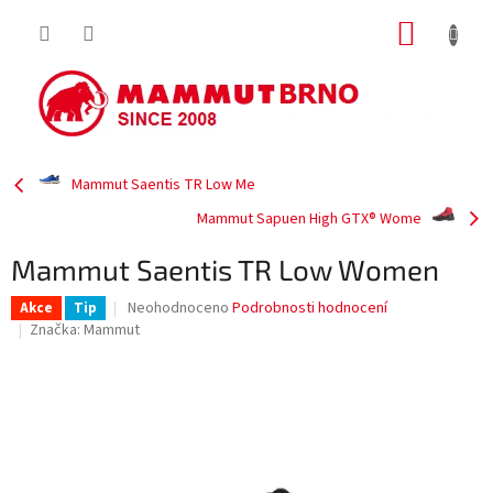
Přejít
NÁKUP
na
obsah
KOŠÍK
Mammut Saentis TR Low Me
Mammut Sapuen High GTX® Wome
Mammut Saentis TR Low Women
Průměrné
Neohodnoceno
Podrobnosti hodnocení
Akce
Tip
hodnocení
Značka:
Mammut
produktu
je
0,0
z
5
hvězdiček.