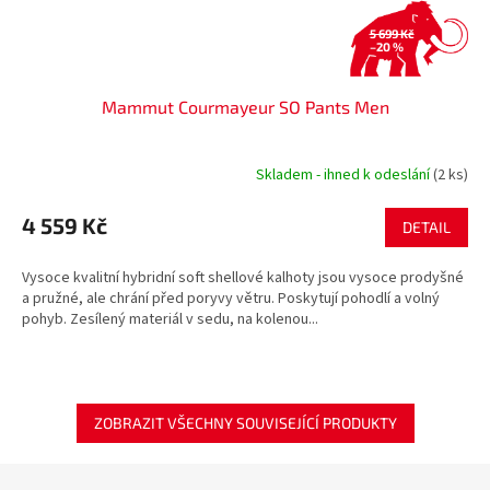
5 699 Kč
–20 %
Mammut Courmayeur SO Pants Men
Skladem - ihned k odeslání
(2 ks)
4 559 Kč
DETAIL
Vysoce kvalitní hybridní soft shellové kalhoty jsou vysoce prodyšné
a pružné, ale chrání před poryvy větru. Poskytují pohodlí a volný
pohyb. Zesílený materiál v sedu, na kolenou...
ZOBRAZIT VŠECHNY SOUVISEJÍCÍ PRODUKTY