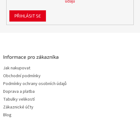
údajů
PŘIHLÁSIT SE
Z
á
p
a
Informace pro zákazníka
t
Jak nakupovat
í
Obchodní podmínky
Podmínky ochrany osobních údajů
Doprava a platba
Tabulky velikostí
Zákaznické účty
Blog