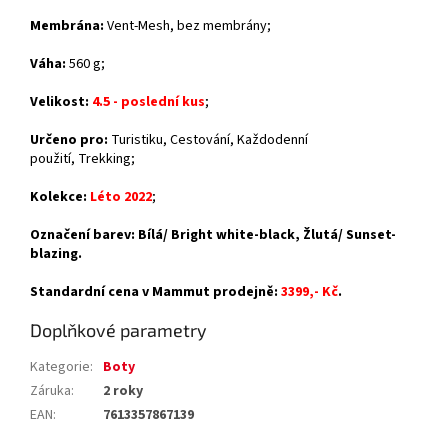
Membrána:
Vent-Mesh, bez membrány;
Váha:
560 g;
Velikost:
4.5 - poslední kus
;
Určeno pro:
Turistiku,
Cestování, Každodenní
použití,
Trekking;
Kolekce:
Léto 2022
;
Označení barev: Bílá/ Bright white-black, Žlutá/ Sunset-
blazing.
Standardní cena v Mammut prodejně:
3399,- Kč
.
Doplňkové parametry
Kategorie
:
Boty
Záruka
:
2 roky
EAN
:
7613357867139