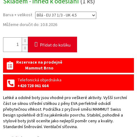
Skladem - ihned k odeslání
(1 ks)
cena:
Barva + velikost
Můžeme doručit do:
10.8.2026
Přidat do košíku
Rezervace na prodejně
Mammut Brno
Telefonická objednávka
+420 728 061 664
Lehké a odolné boty jsou vhodné pro veškeré aktivity. Vyšší svrchní
část se silnou střední stélkou z pěny EVA perfektně odvádí
přebytečnou vlhkost. Podrážka z pryžové směsi MAMMUT Swiss
Design spolehlivě drží na jakémkoliv povrchu. Stabilní, pohodlné a
stylové boty jistě oceníte jako nejlepší poměr ceny a kvality.
Standardní šněrování. Ventilační síťovina.