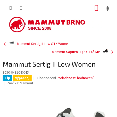
Přejít
NÁKUP
na
obsah
KOŠÍK
Mammut Sertig II Low GTX Wome
Mammut Sapuen High GTX® Me
Mammut Sertig II Low Women
3030-04310-D045
Průměrné
1 hodnocení
Podrobnosti hodnocení
Tip
Výprodej
hodnocení
Značka:
Mammut
produktu
je
4,0
z
5
hvězdiček.