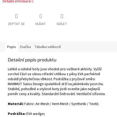
Detailní informace
ZEPTAT SE
HLÍDAT
SDÍLET
Popis
Značka
Tabulka velikostí
Detailní popis produktu
Lehké a odolné boty jsou vhodné pro veškeré aktivity. Vyšší
svrchní část se silnou střední stélkou z pěny EVA perfektně
odvádí přebytečnou vlhkost. Podrážka z pryžové směsi
MAMMUT Swiss Design spolehlivě drží na jakémkoliv povrchu.
Stabilní, pohodlné a stylové boty jistě oceníte jako nejlepší
poměr ceny a kvality. Standardní šněrování. Ventilační síťovina.
Materiál:
Fabric: Air-Mesh / Vent-Mesh / Synthetik / Textil
;
Podrážka:
EVA wedg
e;