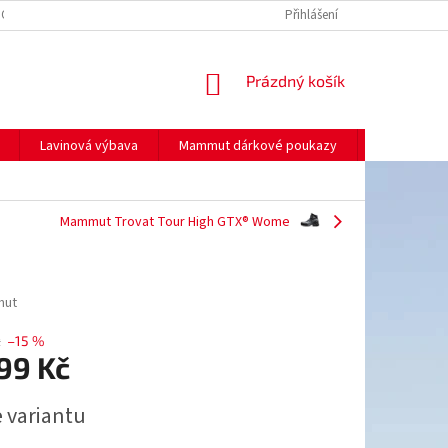
NO
MOJE OBJEDNÁVKA
Přihlášení
NÁKUPNÍ
Prázdný košík
KOŠÍK
Lavinová výbava
Mammut dárkové poukazy
Prodej
Mammut Trovat Tour High GTX® Wome
mut
č
–15 %
99 Kč
e variantu