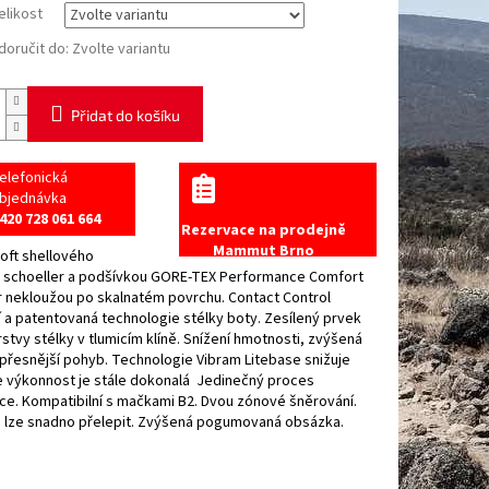
elikost
oručit do:
Zvolte variantu
Přidat do košíku
elefonická
bjednávka
420 728 061 664
Rezervace na prodejně
Mammut Brno
oft shellového
u schoeller a podšívkou GORE-TEX Performance Comfort
 nekloužou po skalnatém povrchu. Contact Control
í a patentovaná technologie stélky boty. Zesílený prvek
rstvy stélky v tlumicím klíně. Snížení hmotnosti, zvýšená
, přesnější pohyb. Technologie Vibram Litebase snižuje
e výkonnost je stále dokonalá Jedinečný proces
ce. Kompatibilní s mačkami B2. Dvou zónové šněrování.
 lze snadno přelepit. Zvýšená pogumovaná obsázka.