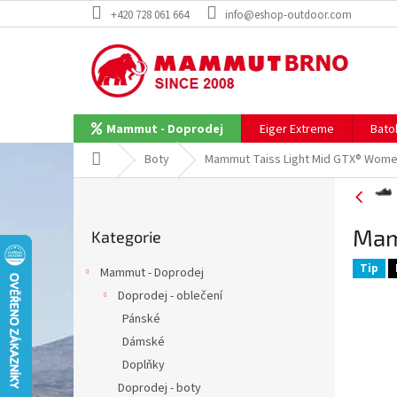
Přejít
+420 728 061 664
info@eshop-outdoor.com
na
obsah
Eiger Extreme
Bato
Mammut - Doprodej
Domů
Boty
Mammut Taiss Light Mid GTX® Wom
P
o
Přeskočit
s
Mam
Kategorie
kategorie
t
r
Tip
Mammut - Doprodej
a
Doprodej - oblečení
n
Pánské
n
í
Dámské
p
Doplňky
a
Doprodej - boty