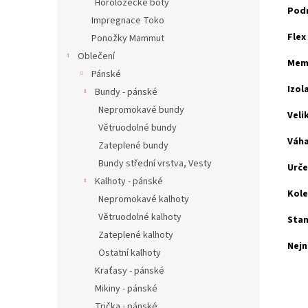
Horolozecké boty
Pod
Impregnace Toko
Flex
Ponožky Mammut
Oblečení
Mem
Pánské
Izol
Bundy - pánské
Nepromokavé bundy
Veli
Větruodolné bundy
Váha
Zateplené bundy
Bundy střední vrstva, Vesty
Urče
Kalhoty - pánské
Kole
Nepromokavé kalhoty
Větruodolné kalhoty
Stan
Zateplené kalhoty
Nejn
Ostatní kalhoty
Kraťasy - pánské
Mikiny - pánské
Trička - pánské