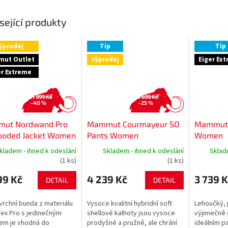
sející produkty
ýprodej
Tip
Tip
ut Outlet
Výprodej
Eiger Ex
er Extreme
21 999 Kč
5 699 Kč
–40 %
–25 %
ut Nordwand Pro
Mammut Courmayeur SO
Mammut T
ooded Jacket Women
Pants Women
Women
kladem - ihned k odeslání
Skladem - ihned k odeslání
Sklad
(1 ks)
(1 ks)
99 Kč
4 239 Kč
3 739 K
DETAIL
DETAIL
vrchní bunda z materiálu
Vysoce kvalitní hybridní soft
Lehoučký, 
ex Pro s jedinečným
shellové kalhoty jsou vysoce
výjimečně 
em je vhodná do
prodyšné a pružné, ale chrání
ideálním p