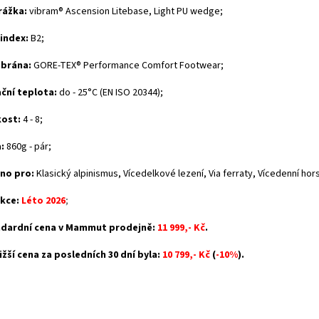
rážka:
vibram® Ascension Litebase, Light PU wedge;
 index:
B2;
brána:
GORE-TEX® Performance Comfort Footwear;
ační teplota:
do - 25°C (EN ISO 20344);
kost:
4 - 8;
:
860g - pár;
no pro:
Klasický alpinismus, Vícedelkové lezení, Via ferraty, Vícedenní hor
kce:
Léto 2026
;
dardní cena v Mammut prodejně:
11 999,- Kč
.
ižší cena za posledních 30 dní byla:
10 799,- Kč
(
-10%
).