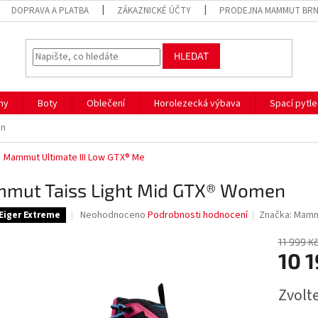
DOPRAVA A PLATBA
ZÁKAZNICKÉ ÚČTY
PRODEJNA MAMMUT BR
HLEDAT
hy
Boty
Oblečení
Horolezecká výbava
Spací pytle
en
Mammut Ultimate III Low GTX® Me
mut Taiss Light Mid GTX® Women
Průměrné
Neohodnoceno
Podrobnosti hodnocení
Značka:
Mam
Eiger Extreme
hodnocení
produktu
11 999 K
je
10 1
0,0
z
Měrná
Zvolt
5
cena:
hvězdiček.