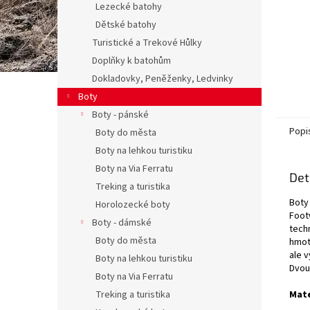
Lezecké batohy
Dětské batohy
Turistické a Trekové Hůlky
Doplňky k batohům
Dokladovky, Peněženky, Ledvinky
Boty
Boty - pánské
Popi
Boty do města
Boty na lehkou turistiku
Boty na Via Ferratu
Det
Treking a turistika
Boty
Horolozecké boty
Foot
Boty - dámské
techn
Boty do města
hmot
ale 
Boty na lehkou turistiku
Dvou
Boty na Via Ferratu
Treking a turistika
Mate