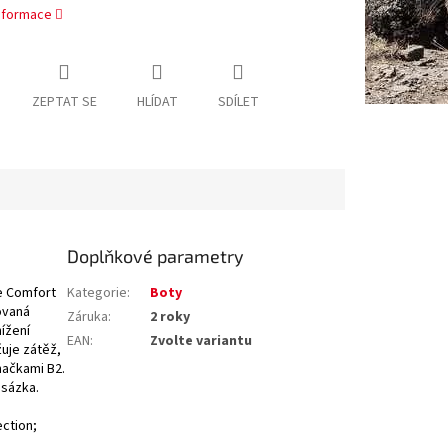
informace
ZEPTAT SE
HLÍDAT
SDÍLET
Doplňkové parametry
e Comfort
Kategorie
:
Boty
ovaná
Záruka
:
2 roky
nížení
EAN
:
Zvolte variantu
žuje zátěž,
mačkami B2.
bsázka.
ection;