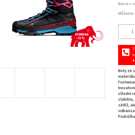
Barva + v
Můžeme d
11 999 Kč
–15 %
T
o
+
Boty ze s
materiál
Footwear
Inovativn
střední v
stabilita
zátěž, al
vulkaniza
Podrážku