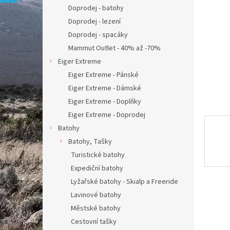
n
Doprodej - batohy
e
Doprodej - lezení
l
Doprodej - spacáky
Mammut Outlet - 40% až -70%
Eiger Extreme
Eiger Extreme - Pánské
Eiger Extreme - Dámské
Eiger Extreme - Doplňky
Eiger Extreme - Doprodej
Batohy
Batohy, Tašky
Turistické batohy
Expediční batohy
Lyžařské batohy - Skialp a Freeride
Lavinové batohy
Městské batohy
Cestovní tašky