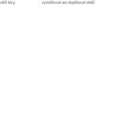
pěší túry.
vyměňovat ani doplňovat další
vý a oděru vzdorný
vrstvy během celého výstupu
 primárně
ve vysokohorském terénu.
ý. Na každém...
Špičkové...