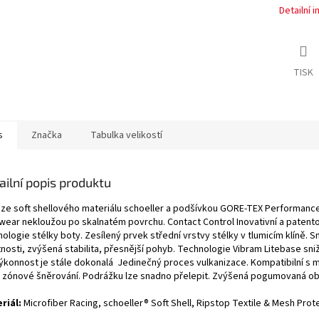
Detailní 
TISK
s
Značka
Tabulka velikostí
ailní popis produktu
 ze soft shellového materiálu schoeller a podšívkou GORE-TEX Performanc
wear nekloužou po skalnatém povrchu. Contact Control Inovativní a patent
ologie stélky boty. Zesílený prvek střední vrstvy stélky v tlumicím klíně. S
nosti, zvýšená stabilita, přesnější pohyb. Technologie Vibram Litebase sni
výkonnost je stále dokonalá Jedinečný proces vulkanizace. Kompatibilní s 
 zónové šněrování. Podrážku lze snadno přelepit. Zvýšená pogumovaná o
riál:
Microfiber Racing, schoeller® Soft Shell, Ripstop Textile & Mesh Prot