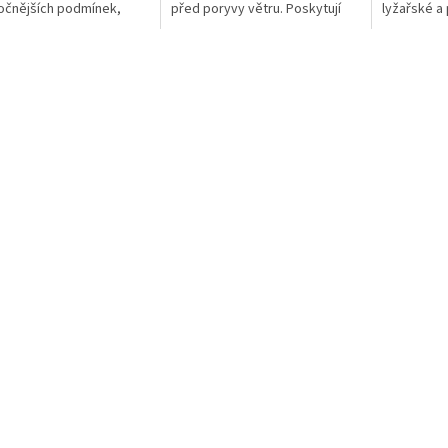
očnějších podmínek,
před poryvy větru. Poskytují
lyžařské a 
e je odolná, chrání před
pohodlí a volný pohyb. Zesílený
Nepromoka
nivým počasím a je...
materiál v sedu, na kolenou...
materiál je
recyklovan