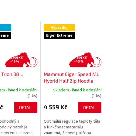
Výprodej
treme
Eiger Extreme
4 399 Kč
7 599 Kč
–15 %
–40 %
rion 38 L
Mammut Eiger Speed ML
Hybrid Half Zip Hoodie
Women
em - ihned k odeslání
Skladem - ihned k odeslání
(1 ks)
(1 ks)
č
4 559 Kč
DETAIL
DETAIL
pohodlný a
Optimální regulace teploty těla
odolný batoh je
a funkčnost materiálu
artnerem na lezení,
znamená, že není potřeba