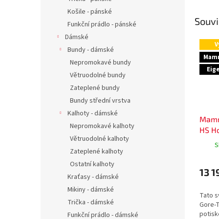
Košile - pánské
Souvi
Funkční prádlo - pánské
Dámské
V
Bundy - dámské
Mamm
Nepromokavé bundy
Eig
Větruodolné bundy
Zateplené bundy
Bundy střední vrstva
Kalhoty - dámské
Mamm
Nepromokavé kalhoty
HS H
Větruodolné kalhoty
S
Zateplené kalhoty
Ostatní kalhoty
13 1
Kraťasy - dámské
Mikiny - dámské
Tato s
Trička - dámské
Gore-T
potisk
Funkční prádlo - dámské