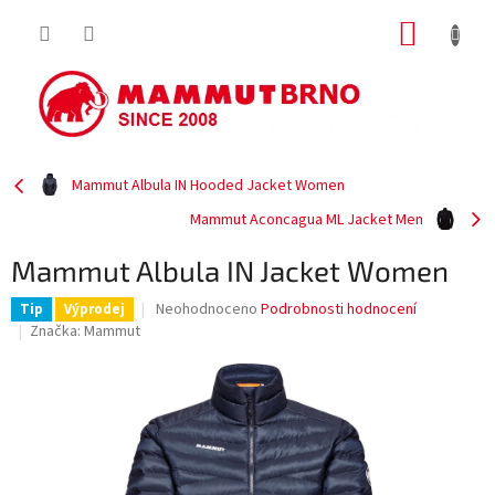
Přejít
NÁKUP
na
obsah
KOŠÍK
Mammut Albula IN Hooded Jacket Women
Mammut Aconcagua ML Jacket Men
Mammut Albula IN Jacket Women
Průměrné
Neohodnoceno
Podrobnosti hodnocení
Tip
Výprodej
hodnocení
Značka:
Mammut
produktu
je
0,0
z
5
hvězdiček.