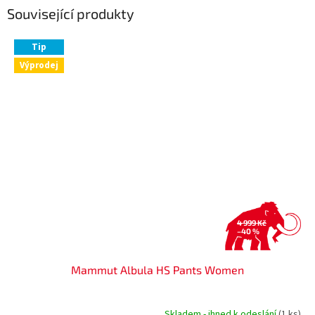
Související produkty
Tip
Výprodej
4 999 Kč
–40 %
Mammut Albula HS Pants Women
Skladem - ihned k odeslání
(1 ks)