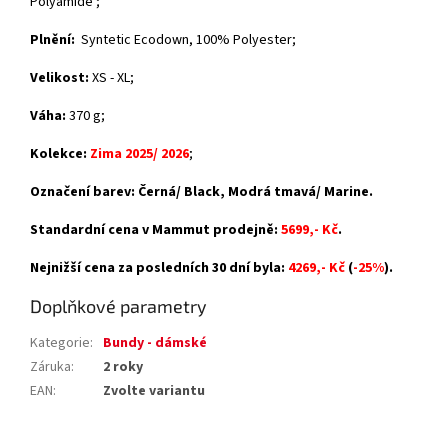
Polyamide ;
Plnění:
Syntetic Ecodown, 100% Polyester;
Velikost:
XS - XL;
Váha:
370 g;
Kolekce:
Zima 2025/ 2026
;
Označení barev: Černá/ Black, Modrá tmavá/ Marine.
Standardní cena v Mammut prodejně:
5699,- Kč
.
Nejnižší cena za posledních 30 dní byla:
4269,- Kč
(
-25%
).
Doplňkové parametry
Kategorie
:
Bundy - dámské
Záruka
:
2 roky
EAN
:
Zvolte variantu