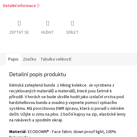
Detailní informace
ZEPTAT SE
HLÍDAT
SDÍLET
Popis
Značka
Tabulka velikostí
Detailní popis produktu
Dámská zateplená bunda z Hiking kolekce. Je vyrobena z
recyklovaných materiálů a materiálů, které jsou šetrné k
přírodě. V horách se bude skvěle hodit jako izolační vrstva pod
hardshellovou bundu a snadno ji vepnete pomocí vpínacího
systému. Má povrchovou DWR úpravu, která si poradí v mírném
dešti. Užijte si zimu na plno. 2 boční kapsy na zip, elastické lemy
na rukávech a spodním okraji.
Materiá
l: ECODOWN® - Face fabric down proof light, 100%