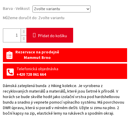
Barva - Velikost
Můžeme doručit do:
Zvolte variantu
Přidat do košíku
Rezervace na prodejně
Mammut Brno
Telefonická objednávka
+420 728 061 664
Dámská zateplená bunda z Hiking kolekce. Je vyrobena z
recyklovaných materiálů a materiálů, které jsou šetrné k přírodě. V
horách se bude skvěle hodit jako izolační vrstva pod hardshellovou
bundu a snadno ji vepnete pomocí vpínacího systému. Má povrchovou
DWR úpravu, která si poradí v mírném dešti. Užijte si zimu na plno. 2
boční kapsy na zip, elastické lemy na rukávech a spodním okraji.