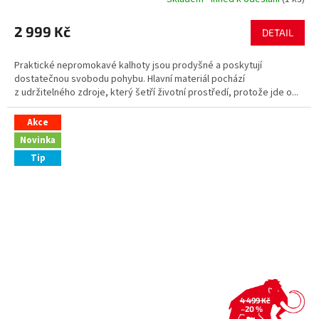
2 999 Kč
DETAIL
Praktické nepromokavé kalhoty jsou prodyšné a poskytují
dostatečnou svobodu pohybu. Hlavní materiál pochází
z udržitelného zdroje, který šetří životní prostředí, protože jde o...
Akce
Novinka
Tip
4 499 Kč
–20 %