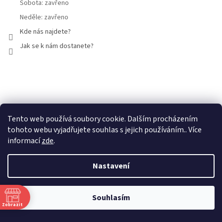
Sobota: zavřeno
Neděle: zavřeno
Kde nás najdete?
Jak se k nám dostanete?
Facebook
Tento web používá soubory cookie. Dalším procházením
tohoto webu vyjadřujete souhlas s jejich používáním.. Více
informací
zde
.
Nastavení
Vytvořil Shoptet
Souhlasím
Copyright 2026
Mammut Brno
. Všechna práva vyhrazena.
Zobrazit