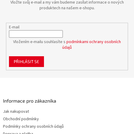
Vložte svůj e-mail a my vám budeme zasílat informace o nových
produktech na našem e-shopu.
E-mail
Vložením e-mailu souhlasíte s
podmínkami ochrany osobních
údajů
PŘIHLÁSIT SE
Z
á
p
a
Informace pro zákazníka
t
Jak nakupovat
í
Obchodní podmínky
Podmínky ochrany osobních údajů