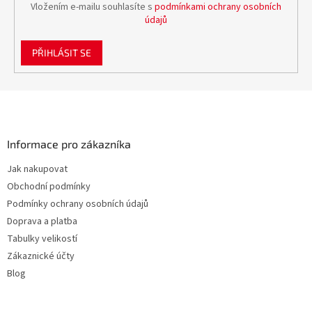
Vložením e-mailu souhlasíte s
podmínkami ochrany osobních
údajů
PŘIHLÁSIT SE
Z
á
p
a
Informace pro zákazníka
t
Jak nakupovat
í
Obchodní podmínky
Podmínky ochrany osobních údajů
Doprava a platba
Tabulky velikostí
Zákaznické účty
Blog