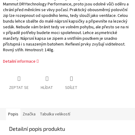
Mammut DRYtechnology Performance, proto jsou odolné vůči oděru a
chrání před měnícími se vlivy počasí. Praktický obousměrný poloviční
zip lze rozepnout od spodního lemu, tedy slouží jako ventilace. Celou
bundu lehce sbalíte do malé náprsní kapsičky a připevníte na lezecký
sedák. Nebude vám bránit tedy ve volném pohybu, ale přesto se na ni
v případě potřeby budete moci spolehnout. Lehce asymetrické
manžety. Náprsní kapsa se zipem a vnitřním poutkem je snadno
přístupná i s nasazeným batohem. Reflexní prvky zvyšují viditelnost.
Rovný střih. Hmotnost: 140g.
Detailní informace
ZEPTAT SE
HLÍDAT
SDÍLET
Popis
Značka
Tabulka velikostí
Detailní popis produktu