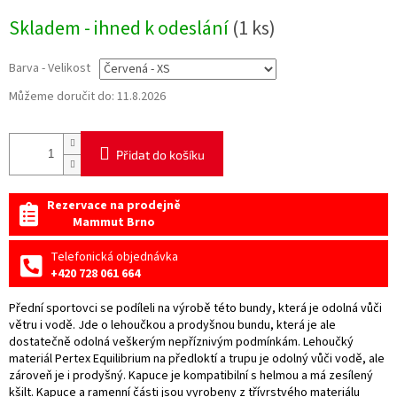
Měrná
Skladem - ihned k odeslání
(1 ks)
cena:
Barva - Velikost
Můžeme doručit do:
11.8.2026
Přidat do košíku
Rezervace na prodejně
Mammut Brno
Telefonická objednávka
+420 728 061 664
Přední sportovci se podíleli na výrobě této bundy, která je odolná vůči
větru i vodě. Jde o lehoučkou a prodyšnou bundu, která je ale
dostatečně odolná veškerým nepříznivým podmínkám. Lehoučký
materiál Pertex Equilibrium na předloktí a trupu je odolný vůči vodě, ale
zároveň je i prodyšný. Kapuce je kompatibilní s helmou a má zesílený
kšilt. Kapuce a ramenní části jsou vyrobeny z třívrstvého materiálu