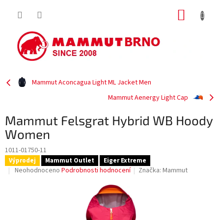
Přejít
NÁKUP
na
obsah
KOŠÍK
Mammut Aconcagua Light ML Jacket Men
Mammut Aenergy Light Cap
Mammut Felsgrat Hybrid WB Hoody
Women
1011-01750-11
Výprodej
Mammut Outlet
Eiger Extreme
Průměrné
Neohodnoceno
Podrobnosti hodnocení
Značka:
Mammut
hodnocení
produktu
je
0,0
z