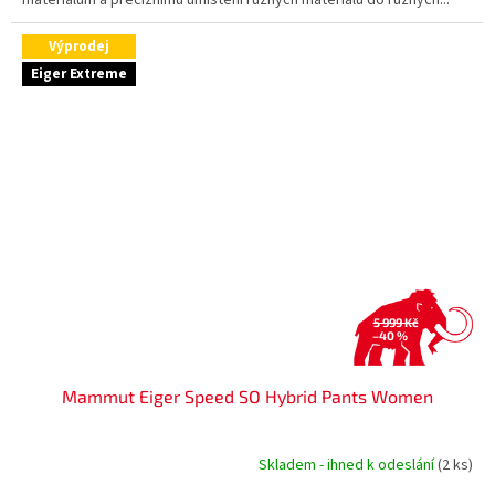
materiálům a preciznímu umístění různých materiálů do různých...
Výprodej
Eiger Extreme
5 999 Kč
–40 %
Mammut Eiger Speed SO Hybrid Pants Women
Skladem - ihned k odeslání
(2 ks)