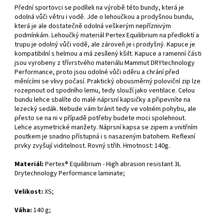
Přední sportovci se podíleli na výrobě této bundy, která je
odolná vůči větru i vodě. Jde o lehoučkou a prodyšnou bundu,
která je ale dostatečně odolná veškerým nepříznivým
podmínkám. Lehoučký materiál Pertex Equilibrium na předloktí a
trupu je odolný vůči vodě, ale zároveň je i prodyšný. Kapuce je
kompatibilní s helmou a má zesílený kšilt. Kapuce a ramenní části
jsou vyrobeny z třívrstvého materiálu Mammut DRYtechnology
Performance, proto jsou odolné vůči oděru a chrání před
měnícími se vlivy počasí. Praktický obousměrný poloviční zip lze
rozepnout od spodního lemu, tedy slouží jako ventilace. Celou
bundu lehce sbalíte do malé náprsní kapsičky a připevníte na
lezecký sedák. Nebude vám bránit tedy ve volném pohybu, ale
přesto se na ni v případě potřeby budete moci spolehnout.
Lehce asymetrické manžety. Náprsní kapsa se zipem a vnitřním
poutkem je snadno přístupná i s nasazeným batohem. Reflexní
prvky zvyšují viditelnost. Rovný střih. Hmotnost: 140g.
Materiál:
Pertex® Equilibrium
- High abrasion resistant 3L
Drytechnology Performance laminate
;
Velikost:
XS;
Váha:
140 g;