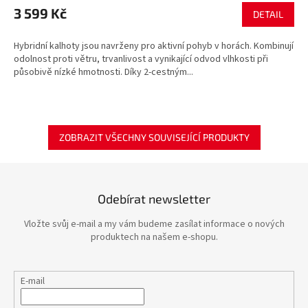
3 599 Kč
DETAIL
Hybridní kalhoty jsou navrženy pro aktivní pohyb v horách. Kombinují
odolnost proti větru, trvanlivost a vynikající odvod vlhkosti při
působivě nízké hmotnosti. Díky 2-cestným...
ZOBRAZIT VŠECHNY SOUVISEJÍCÍ PRODUKTY
Odebírat newsletter
Vložte svůj e-mail a my vám budeme zasílat informace o nových
produktech na našem e-shopu.
E-mail