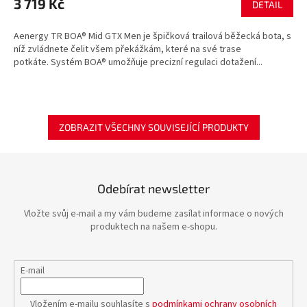
3 719 Kč
DETAIL
Aenergy TR BOA® Mid GTX Men je špičková trailová běžecká bota, s
níž zvládnete čelit všem překážkám, které na své trase
potkáte. Systém BOA® umožňuje precizní regulaci dotažení...
ZOBRAZIT VŠECHNY SOUVISEJÍCÍ PRODUKTY
Odebírat newsletter
Vložte svůj e-mail a my vám budeme zasílat informace o nových
produktech na našem e-shopu.
E-mail
Vložením e-mailu souhlasíte s
podmínkami ochrany osobních