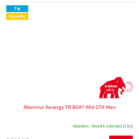
Tip
Výprodej
6 199 Kč
–40 %
Mammut Aenergy TR BOA® Mid GTX Men
Skladem - ihned k odeslání
(1 ks)