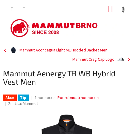
Přejít
NÁKUP
na
obsah
KOŠÍK
Mammut Aconcagua Light ML Hooded Jacket Men
Mammut Crag Cap Logo
Mammut Aenergy TR WB Hybrid
Vest Men
Průměrné
1 hodnocení
Podrobnosti hodnocení
Akce
Tip
hodnocení
Značka:
Mammut
produktu
je
5,0
z
5