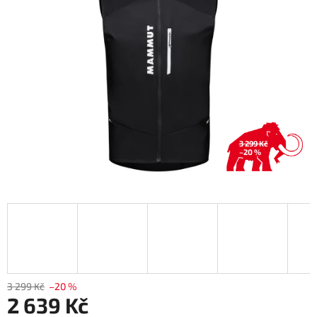
hvězdiček.
3 299 Kč
–20 %
3 299 Kč
–20 %
2 639 Kč