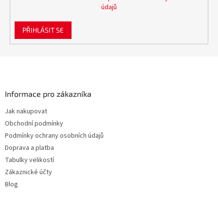
údajů
PŘIHLÁSIT SE
Z
á
p
a
Informace pro zákazníka
t
Jak nakupovat
í
Obchodní podmínky
Podmínky ochrany osobních údajů
Doprava a platba
Tabulky velikostí
Zákaznické účty
Blog