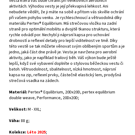
Vesta která vás bude chránit při venkovních aerobních
aktivitách. Výhodou vesty je její překvapivá lehkost. Ani
nebudete vědět, že ji máte na sobě a přitom vás skvěle ochrání
při vašem pohybu venku. Je rychleschnoucí a větruodolná díky
materiálu Pertex® Equilibrium. Má strečovou vložku na zadní
straně pro optimální mobilitu a dvojitě tkanou strukturu, která
rychle odvádí por. Nechybí ji náprsní kapsa pro uchování
drobností a reflexní detaily pro lepší viditelnost ve tmě. Díky
této vestě se tak můžete věnovat svým oblíbeným sportům a je
jedno, jaká část dne právě je. Vesta je navržena pro aerobní
aktivity, jako je například trailový běh. Váš výkon bude ještě
lepší, když své vybavení doplníte o stylovou běžeckou vestu či
batoh. Větruodolnost, sbalitelnost, nízká hmotnost, náprsní
kapsa na zip, reflexní prvky, částečně elastický lem, prodyšná
strečová vsadka na zádech.
Materiál:
Pertex® Equilibrium, 20Dx20D, pertex equilibrium
double weave, Performance, 20Dx20D
;
Velikost:
M - XXL;
Váha:
88 g;
Kolekce:
Léto 2025
;