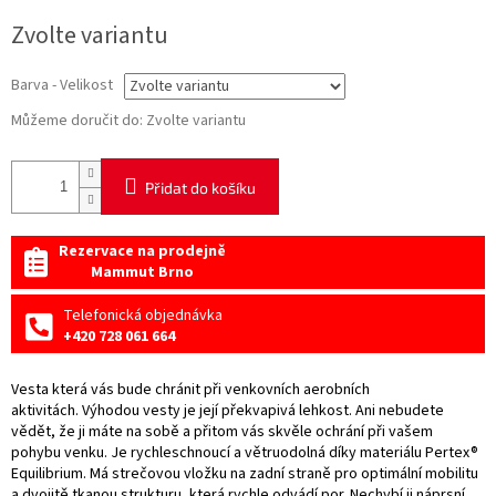
Měrná
Zvolte variantu
cena:
Barva - Velikost
Můžeme doručit do:
Zvolte variantu
Přidat do košíku
Rezervace na prodejně
Mammut Brno
Telefonická objednávka
+420 728 061 664
Vesta která vás bude chránit při venkovních aerobních
aktivitách. Výhodou vesty je její překvapivá lehkost. Ani nebudete
vědět, že ji máte na sobě a přitom vás skvěle ochrání při vašem
pohybu venku. Je rychleschnoucí a větruodolná díky materiálu Pertex®
Equilibrium. Má strečovou vložku na zadní straně pro optimální mobilitu
a dvojitě tkanou strukturu, která rychle odvádí por. Nechybí ji náprsní