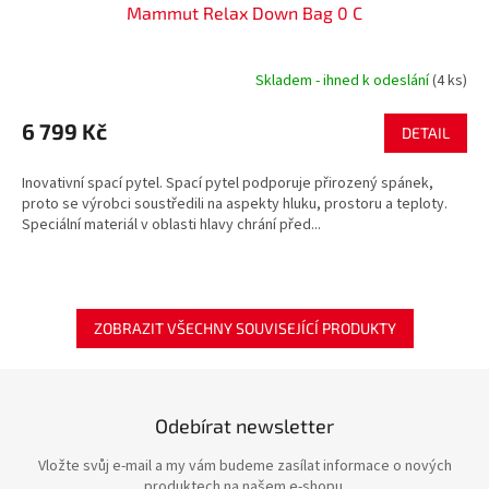
Mammut Relax Down Bag 0 C
Skladem - ihned k odeslání
(4 ks)
6 799 Kč
DETAIL
Inovativní spací pytel. Spací pytel podporuje přirozený spánek,
proto se výrobci soustředili na aspekty hluku, prostoru a teploty.
Speciální materiál v oblasti hlavy chrání před...
ZOBRAZIT VŠECHNY SOUVISEJÍCÍ PRODUKTY
Odebírat newsletter
Vložte svůj e-mail a my vám budeme zasílat informace o nových
produktech na našem e-shopu.