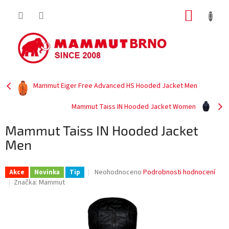
Přejít
NÁKUP
na
obsah
KOŠÍK
Mammut Eiger Free Advanced HS Hooded Jacket Men
Mammut Taiss IN Hooded Jacket Women
Mammut Taiss IN Hooded Jacket
Men
Průměrné
Neohodnoceno
Podrobnosti hodnocení
Akce
Novinka
Tip
hodnocení
Značka:
Mammut
produktu
je
0,0
z