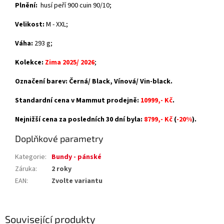
Plnění:
husí peří 900 cuin 90/10;
Velikost:
M - XXL;
Váha:
293 g;
Kolekce:
Zima 2025/ 2026
;
Označení barev: Černá/ Black, Vínová/ Vin-black.
Standardní cena v Mammut prodejně:
10999,- Kč
.
Nejnižší cena za posledních 30 dní byla:
8799,- Kč
(
-20%
).
Doplňkové parametry
Kategorie
:
Bundy - pánské
Záruka
:
2 roky
EAN
:
Zvolte variantu
Související produkty