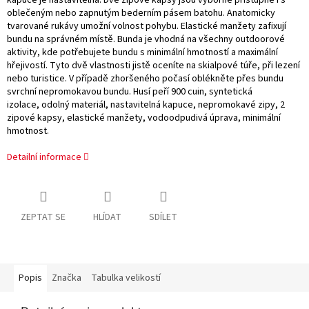
kapuce je nastavitelná. Dvě zipové kapsy jsou výborně přístupné i s
oblečeným nebo zapnutým bederním pásem batohu. Anatomicky
tvarované rukávy umožní volnost pohybu. Elastické manžety zafixují
bundu na správném místě. Bunda je vhodná na všechny outdoorové
aktivity, kde potřebujete bundu s minimální hmotností a maximální
hřejivostí. Tyto dvě vlastnosti jistě oceníte na skialpové túře, při lezení
nebo turistice. V případě zhoršeného počasí oblékněte přes bundu
svrchní nepromokavou bundu. Husí peří 900 cuin, syntetická
izolace, odolný materiál, nastavitelná kapuce, nepromokavé zipy, 2
zipové kapsy, elastické manžety, vodoodpudivá úprava, minimální
hmotnost.
Detailní informace
ZEPTAT SE
HLÍDAT
SDÍLET
Popis
Značka
Tabulka velikostí