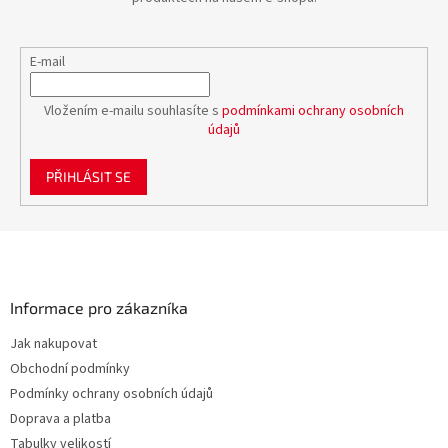
E-mail
Vložením e-mailu souhlasíte s
podmínkami ochrany osobních
údajů
PŘIHLÁSIT SE
Z
á
p
a
Informace pro zákazníka
t
Jak nakupovat
í
Obchodní podmínky
Podmínky ochrany osobních údajů
Doprava a platba
Tabulky velikostí