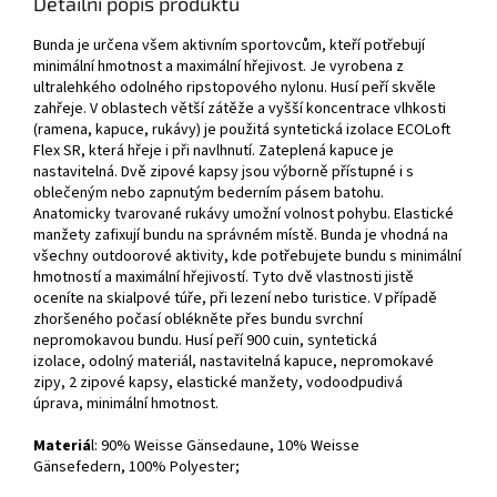
Detailní popis produktu
Bunda je určena všem aktivním sportovcům, kteří potřebují
minimální hmotnost a maximální hřejivost. Je vyrobena z
ultralehkého odolného ripstopového nylonu. Husí peří skvěle
zahřeje. V oblastech větší zátěže a vyšší koncentrace vlhkosti
(ramena, kapuce, rukávy) je použitá syntetická izolace ECOLoft
Flex SR, která hřeje i při navlhnutí. Zateplená kapuce je
nastavitelná. Dvě zipové kapsy jsou výborně přístupné i s
oblečeným nebo zapnutým bederním pásem batohu.
Anatomicky tvarované rukávy umožní volnost pohybu. Elastické
manžety zafixují bundu na správném místě. Bunda je vhodná na
všechny outdoorové aktivity, kde potřebujete bundu s minimální
hmotností a maximální hřejivostí. Tyto dvě vlastnosti jistě
oceníte na skialpové túře, při lezení nebo turistice. V případě
zhoršeného počasí oblékněte přes bundu svrchní
nepromokavou bundu. Husí peří 900 cuin, syntetická
izolace, odolný materiál, nastavitelná kapuce, nepromokavé
zipy, 2 zipové kapsy, elastické manžety, vodoodpudivá
úprava, minimální hmotnost.
Materiá
l:
90% Weisse Gänsedaune, 10% Weisse
Gänsefedern,
100% Polyester
;