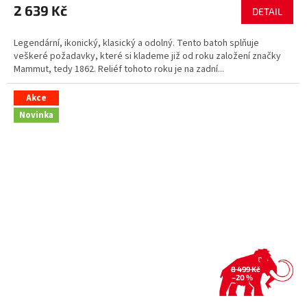
2 639 Kč
DETAIL
Legendární, ikonický, klasický a odolný. Tento batoh splňuje
veškeré požadavky, které si klademe již od roku založení značky
Mammut, tedy 1862. Reliéf tohoto roku je na zadní...
Akce
Novinka
8 499 Kč
–20 %