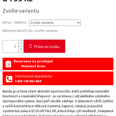
Měrná
Zvolte variantu
cena:
Barva - Velikost
Můžeme doručit do:
Zvolte variantu
Přidat do košíku
Rezervace na prodejně
Mammut Brno
Telefonická objednávka
+420 728 061 664
Bunda je určena všem aktivním sportovcům, kteří potřebují minimální
hmotnost a maximální hřejivost. Je vyrobena z ultralehkého odolného
ripstopového nylonu. Husí peří skvěle zahřeje. V oblastech větší zátěže
a vyšší koncentrace vlhkosti (ramena, kapuce, rukávy) je použitá
syntetická izolace ECOLoft Flex SR, která hřeje i při navlhnutí. Zateplená