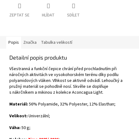
ZEPTAT SE
HLÍDAT
SDÍLET
Popis
Značka
Tabulka velikostí
Detailní popis produktu
Všestranná a funkční čepice chrání před prochladnutím při
náročných aktivitách ve vysokohorském terénu díky podílu
polyamidových vláken. Vlhkost se aktivně odvádí. Lehoučký a
pružný materiál se pohodlně nosí. Skvěle se doplňuje
s nákrčníkem a mikinou z kolekce Aconcagua Light.
Materiál:
56% Polyamide, 32% Polyester, 12% Elasthan
;
Velikost:
Univerzální;
Váha:
50 g;