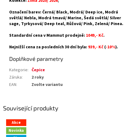
Kolekce:
Zima 2025/ 2026
;
Označení barev: Černá/ Black, Modrá/ Deep ice, Modrá
světlá/ Nebla, Modrá tmavá/ Marine, Šedá světlá/ Silver
sage, Tyrkysová/ Deep teal, Růžová/ Pink, Zelená/ Pinea.
Standardní cena v Mammut prodejně:
1049,- Kč
.
Nejnižší cena za posledních 30 dní byla:
939,- Kč
(
-10%
).
Doplňkové parametry
Kategorie
:
Čepice
Záruka
:
2 roky
EAN
:
Zvolte variantu
Související produkty
Akce
Novinka