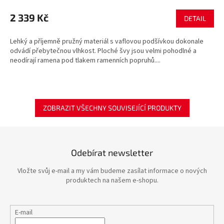
2 339 Kč
DETAIL
Lehký a příjemně pružný materiál s vaflovou podšívkou dokonale
odvádí přebytečnou vlhkost. Ploché švy jsou velmi pohodlné a
neodírají ramena pod tlakem ramenních popruhů....
ZOBRAZIT VŠECHNY SOUVISEJÍCÍ PRODUKTY
Odebírat newsletter
Vložte svůj e-mail a my vám budeme zasílat informace o nových
produktech na našem e-shopu.
E-mail