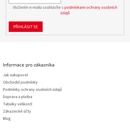
Vložením e-mailu souhlasíte s
podmínkami ochrany osobních
údajů
PŘIHLÁSIT SE
Z
á
p
a
Informace pro zákazníka
t
Jak nakupovat
í
Obchodní podmínky
Podmínky ochrany osobních údajů
Doprava a platba
Tabulky velikostí
Zákaznické účty
Blog