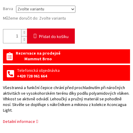
Barva
Můžeme doručit do:
Zvolte variantu
Přidat do košíku
Rezervace na prodejně
Mammut Brno
Telefonická objednávka
+420 728 061 664
Všestranná a funkční čepice chrání před prochladnutím při náročných
aktivitách ve vysokohorském terénu díky podílu polyamidových vláken.
Vlhkost se aktivně odvádí. Lehoučký a pružný materiál se pohodlně
nosí. Skvěle se doplňuje s nákrčníkem a mikinou z kolekce Aconcagua
Light.
Detailní informace