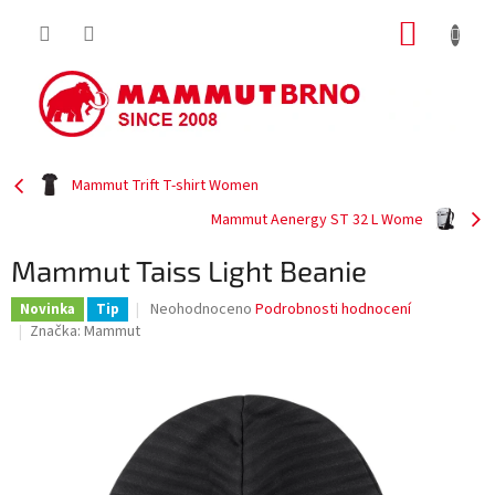
Přejít
NÁKUP
na
obsah
KOŠÍK
Mammut Trift T-shirt Women
Mammut Aenergy ST 32 L Wome
Mammut Taiss Light Beanie
Průměrné
Neohodnoceno
Podrobnosti hodnocení
Novinka
Tip
hodnocení
Značka:
Mammut
produktu
je
0,0
z
5
hvězdiček.