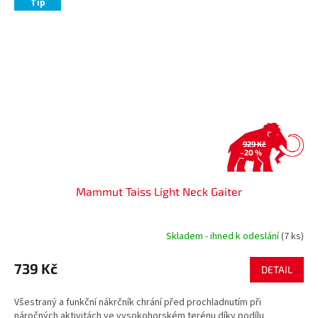
Tip
929 Kč
–20 %
Mammut Taiss Light Neck Gaiter
Skladem - ihned k odeslání
(7 ks)
739 Kč
DETAIL
Všestraný a funkční nákrčník chrání před prochladnutím při
náročných aktivitách ve vysokohorském terénu díky podílu