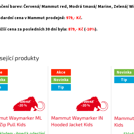
čení barev: Červená/ Mammut red, Modrá tmavá/ Marine, Zelená/ Wi
dardní cena v Mammut prodejně:
979,- Kč
.
ižší cena za posledních 30 dní byla:
879,- Kč
(
-10%
).
sející produkty
ce
Akce
Novinka
nka
Novinka
Tip
p
Tip
1 699 Kč
4 999 Kč
–20 %
–20 %
ut Waymarker ML
Mammut Waymarker IN
Mammut T
Zip Pull Kids
Hooded Jacket Kids
Kids
kladem - ihned k odeslání
Sklad