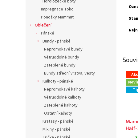
Horolozecké boty
Ozna
Impregnace Toko
Ponožky Mammut
Stan
Oblečení
Nejn
Pánské
Bundy - pánské
Nepromokavé bundy
Větruodolné bundy
Souvi
Zateplené bundy
Bundy střední vrstva, Vesty
Ak
Kalhoty - pánské
Novi
Nepromokavé kalhoty
Ti
Větruodolné kalhoty
Zateplené kalhoty
Ostatní kalhoty
Kraťasy - pánské
Mamm
Half-
Mikiny - pánské
Trička - pánské
S