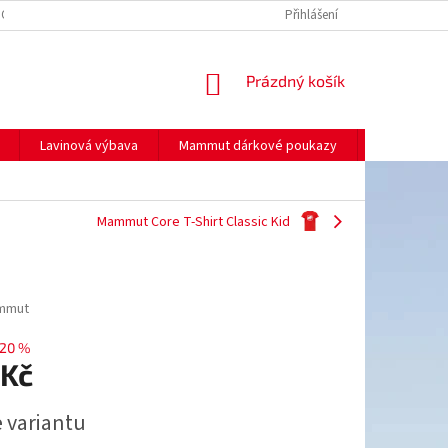
NO
MOJE OBJEDNÁVKA
Přihlášení
NÁKUPNÍ
Prázdný košík
KOŠÍK
Lavinová výbava
Mammut dárkové poukazy
Prodej
Mammut Core T-Shirt Classic Kid
mmut
20 %
 Kč
e variantu