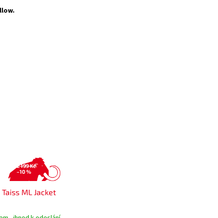
llow.
2 199 Kč
–10 %
aiss ML Jacket
em - ihned k odeslání