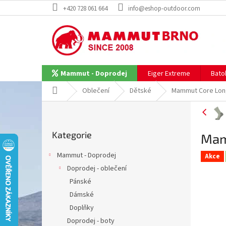
Přejít
+420 728 061 664
info@eshop-outdoor.com
na
obsah
Eiger Extreme
Bato
Mammut - Doprodej
Domů
Oblečení
Dětské
Mammut Core Lon
P
o
Přeskočit
s
Kategorie
kategorie
Mam
t
r
Mammut - Doprodej
Akce
a
Doprodej - oblečení
n
Pánské
n
í
Dámské
p
Doplňky
a
Doprodej - boty