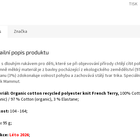
TISK
s
Značka
ailní popis produktu
 s dlouhým rukávem pro děti, které se při objevování přírody chtějí cítit po
emně měkký materiál je z bavlny pocházející z ekologického zemědělství (9
anu (3%) zdokonaluje volnost pohybu a zachovává stálý tvar trika. Speciáln
sk Mammut.
riál:
Organic cotton recycled polyester knit French Terry,
100% Cott
nic) / 97 % Cotton (organic), 3 % Elastane;
kost:
104 - 164;
:
95 g;
kce:
Léto 2026
;