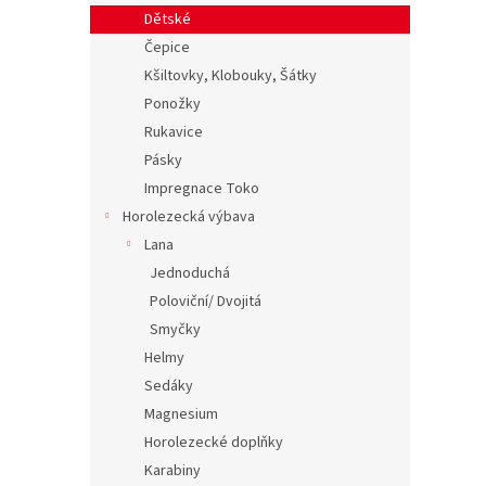
Dětské
Čepice
Kšiltovky, Klobouky, Šátky
Ponožky
Rukavice
Pásky
Impregnace Toko
Horolezecká výbava
Lana
Jednoduchá
Poloviční/ Dvojitá
Smyčky
Helmy
Sedáky
Magnesium
Horolezecké doplňky
Karabiny