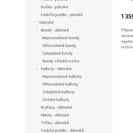
Košile - pánské
Funkční prádlo - pánské
1 35
Dámské
Bundy - dámské
Příjem
zkráce
Nepromokavé bundy
nejvho
Větruodolné bundy
vrstva
nových
Zateplené bundy
horský
Bundy střední vrstva
flísový
Kalhoty - dámské
Nepromokavé kalhoty
Větruodolné kalhoty
Zateplené kalhoty
Ostatní kalhoty
Kraťasy - dámské
Mikiny - dámské
Trička - dámské
Funkční prádlo - dámské