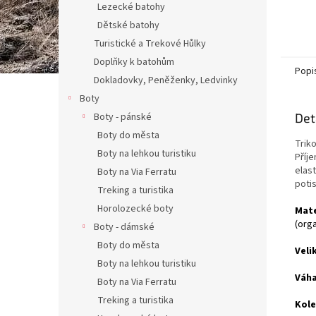
Lezecké batohy
Dětské batohy
Turistické a Trekové Hůlky
Doplňky k batohům
Popi
Dokladovky, Peněženky, Ledvinky
Boty
Boty - pánské
Det
Boty do města
Triko
Boty na lehkou turistiku
Příj
elast
Boty na Via Ferratu
poti
Treking a turistika
Horolozecké boty
Mate
(orga
Boty - dámské
Boty do města
Veli
Boty na lehkou turistiku
Váha
Boty na Via Ferratu
Treking a turistika
Kole