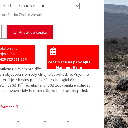
elikost
oručit do:
Zvolte variantu
Přidat do košíku
elefonická
bjednávka
420 728 061 664
Rezervace na prodejně
Mammut Brno
louhým rukávem pro děti,
při objevování přírody chtějí cítit pohodlně. Příjemně
eriál je z bavlny pocházející z ekologického
ví (97%). Příměs elastanu (3%) zdokonaluje volnost
zachovává stálý tvar trika. Speciální grafický potisk
informace