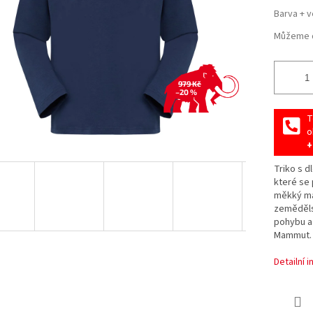
Barva + v
Můžeme d
979 Kč
–20 %
T
o
+
Triko s d
které se 
měkký mat
zemědělst
pohybu a 
Mammut.
Detailní 