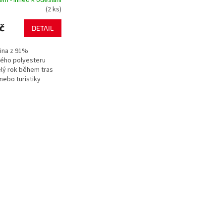
(2 ks)
č
DETAIL
kina z 91%
ého polyesteru
elý rok během tras
 nebo turistiky
terénu. Odolný
měkkou vnitřní...