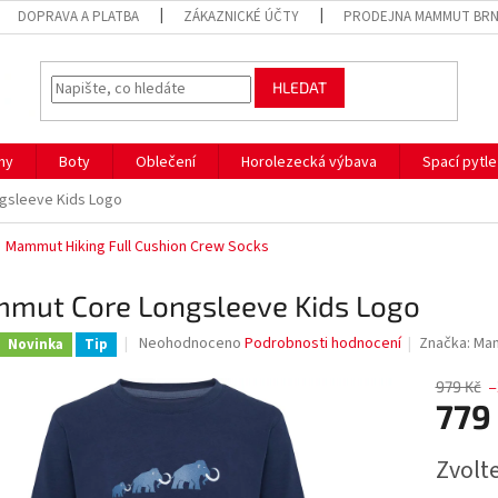
DOPRAVA A PLATBA
ZÁKAZNICKÉ ÚČTY
PRODEJNA MAMMUT BR
HLEDAT
hy
Boty
Oblečení
Horolezecká výbava
Spací pytle
gsleeve Kids Logo
Mammut Hiking Full Cushion Crew Socks
mut Core Longsleeve Kids Logo
Průměrné
Neohodnoceno
Podrobnosti hodnocení
Značka:
Ma
Novinka
Tip
hodnocení
produktu
979 Kč
–
je
779
0,0
z
Měrná
Zvolt
5
cena:
hvězdiček.