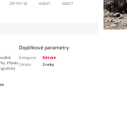
ZEPTAT SE
HLÍDAT
SDÍLET
Doplňkové parametry
hodlně.
Kategorie
:
Dětské
7%). Příměs
Záruka
:
2 roky
í grafický
on