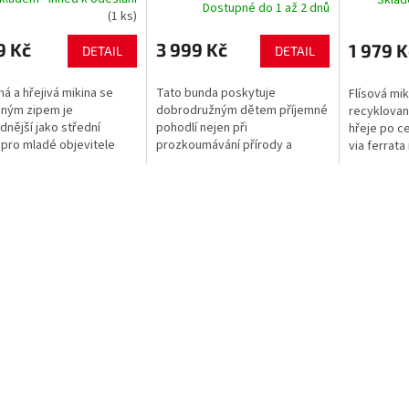
Dostupné do 1 až 2 dnů
(1 ks)
9 Kč
3 999 Kč
1 979 K
DETAIL
DETAIL
ná a hřejivá mikina se
Tato bunda poskytuje
Flísová mi
ným zipem je
dobrodružným dětem příjemné
recyklovan
dnější jako střední
pohodlí nejen při
hřeje po c
 pro mladé objevitele
prozkoumávání přírody a
via ferrata
 turistických tras a
nových turistických tras.
v horském 
ch vrcholů. Příjemný
Přestože venkovní teploty
materiál s 
 materiál je...
klesnou, tato prošívaná
bunda...