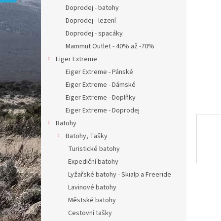
n
Doprodej - batohy
e
Doprodej - lezení
l
Doprodej - spacáky
Mammut Outlet - 40% až -70%
Eiger Extreme
Eiger Extreme - Pánské
Eiger Extreme - Dámské
Eiger Extreme - Doplňky
Eiger Extreme - Doprodej
Batohy
Batohy, Tašky
Turistické batohy
Expediční batohy
Lyžařské batohy - Skialp a Freeride
Lavinové batohy
Městské batohy
Cestovní tašky