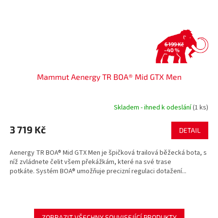
6 199 Kč
–40 %
Mammut Aenergy TR BOA® Mid GTX Men
Skladem - ihned k odeslání
(1 ks)
3 719 Kč
DETAIL
Aenergy TR BOA® Mid GTX Men je špičková trailová běžecká bota, s
níž zvládnete čelit všem překážkám, které na své trase
potkáte. Systém BOA® umožňuje precizní regulaci dotažení...
ZOBRAZIT VŠECHNY SOUVISEJÍCÍ PRODUKTY