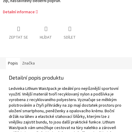
zip, nastavitelný bederní popruh.
Detailní informace
ZEPTAT SE
HLÍDAT
SDÍLET
Popis
Značka
Detailní popis produktu
Ledvinka Lithium Waistpack je ideální pro nejrůznější sportovní
využití. Vnější materiál tvoří recyklovaný nylon a podšívka je
vyrobena z recyklovaného polyesteru. Vyznačuje se měkkým
polstrováním a čtyři přihrádky na zip mají dostatek prostoru pro
uložení smartphonu, peněženky a opalovacího krému. Boční
držák na láhev a elastické stahovací šňůrky, kterými lze z
vnějšku zajistit bundu, to jsou další praktické funkce. Lithium
Waistpack vám umožňuje cestovat na túry nalehko a zároveň