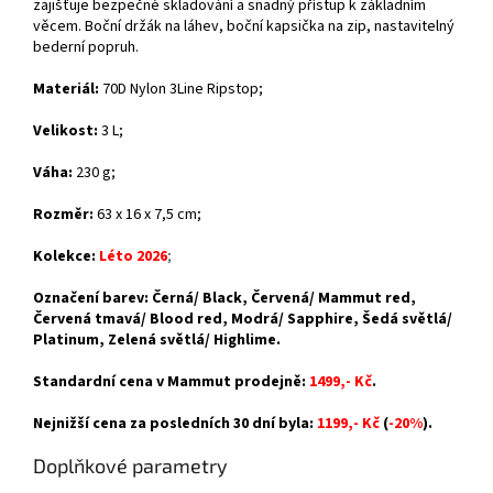
zajišťuje bezpečné skladování a snadný přístup k základním
věcem. Boční držák na láhev, boční kapsička na zip, nastavitelný
bederní popruh.
Materiál:
70D Nylon 3Line Ripstop;
Velikost:
3 L;
Váha:
230 g;
Rozměr:
63 x 16 x 7,5 cm;
Kolekce:
Léto 2026
;
Označení barev: Černá/ Black, Červená/ Mammut red,
Červená tmavá/ Blood red, Modrá/ Sapphire, Šedá světlá/
Platinum, Zelená světlá/ Highlime.
Standardní cena v Mammut prodejně:
1499,- Kč
.
Nejnižší cena za posledních 30 dní byla:
1199,- Kč
(
-20%
).
Doplňkové parametry