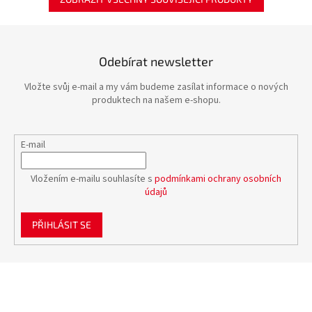
Odebírat newsletter
Vložte svůj e-mail a my vám budeme zasílat informace o nových
produktech na našem e-shopu.
E-mail
Vložením e-mailu souhlasíte s
podmínkami ochrany osobních
údajů
PŘIHLÁSIT SE
Z
á
p