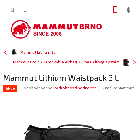
Přejít
NÁKUP
na
obsah
KOŠÍK
Mammut Lithium 25
Mammut Pro 45 Removable Airbag 3.0 bez Airbag systém
Mammut Lithium Waistpack 3 L
Průměrné
Neohodnoceno
Podrobnosti hodnocení
Značka:
Mammut
Akce
hodnocení
produktu
je
0,0
z
5
hvězdiček.