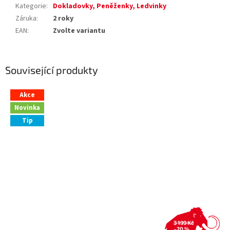
Kategorie
:
Dokladovky, Peněženky, Ledvinky
Záruka
:
2 roky
EAN
:
Zvolte variantu
Související produkty
Akce
Novinka
Tip
3 199 Kč
–20 %