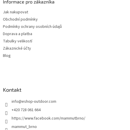
a
Informace pro zákazníka
t
Jak nakupovat
í
Obchodní podmínky
Podmínky ochrany osobních údajů
Doprava a platba
Tabulky velikostí
Zákaznické účty
Blog
Kontakt
info
@
eshop-outdoor.com
+420 728 061 664
https://www.facebook.com/mammutbrno/
mammut_brno