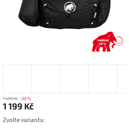
1 499 Kč
–20 %
1 499 Kč
–20 %
1 199 Kč
Měrná
Zvolte variantu
cena: