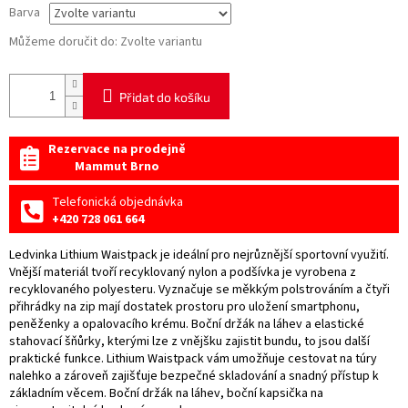
Barva
Můžeme doručit do:
Zvolte variantu
Přidat do košíku
Rezervace na prodejně
Mammut Brno
Telefonická objednávka
+420 728 061 664
Ledvinka Lithium Waistpack je ideální pro nejrůznější sportovní využití.
Vnější materiál tvoří recyklovaný nylon a podšívka je vyrobena z
recyklovaného polyesteru. Vyznačuje se měkkým polstrováním a čtyři
přihrádky na zip mají dostatek prostoru pro uložení smartphonu,
peněženky a opalovacího krému. Boční držák na láhev a elastické
stahovací šňůrky, kterými lze z vnějšku zajistit bundu, to jsou další
praktické funkce. Lithium Waistpack vám umožňuje cestovat na túry
nalehko a zároveň zajišťuje bezpečné skladování a snadný přístup k
základním věcem. Boční držák na láhev, boční kapsička na