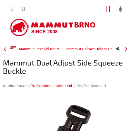
Přejít
NÁKUP
na
obsah
KOŠÍK
Mammut First Aid Kit Pr
Mammut Helmet Holder Pr
Mammut Dual Adjust Side Squeeze
Buckle
Průměrné
Neohodnoceno
Podrobnosti hodnocení
Značka:
Mammut
hodnocení
produktu
je
0,0
z
5
hvězdiček.