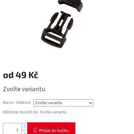
od
49 Kč
Měrná
Zvolte variantu
cena:
Barva - Velikost
Můžeme doručit do:
Zvolte variantu
Přidat do košíku