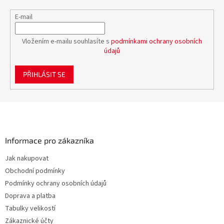
E-mail
Vložením e-mailu souhlasíte s
podmínkami ochrany osobních
údajů
PŘIHLÁSIT SE
Z
á
p
a
Informace pro zákazníka
t
Jak nakupovat
í
Obchodní podmínky
Podmínky ochrany osobních údajů
Doprava a platba
Tabulky velikostí
Zákaznické účty