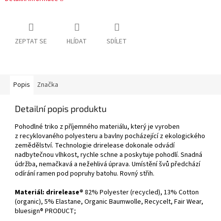
ZEPTAT SE
HLÍDAT
SDÍLET
Popis
Značka
Detailní popis produktu
Pohodlné triko z příjemného materiálu, který je vyroben
z recyklovaného polyesteru a bavlny pocházející z ekologického
zemědělství. Technologie drirelease dokonale odvádí
nadbytečnou vlhkost, rychle schne a poskytuje pohodlí. Snadná
údržba, nemačkavá a nežehlivá úprava. Umístění švů předchází
odírání ramen pod popruhy batohu. Rovný střih.
Materiál:
drirelease®
82% Polyester (recycled), 13% Cotton
(organic), 5% Elastane, Organic Baumwolle, Recycelt, Fair Wear,
bluesign® PRODUCT;