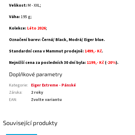
Velikost:
M - XXL;
Váha:
195 g;
Kolekce:
Léto 2026
;
Označení barev: Černá/ Black, Modrá/ Eiger blue.
Standardní cena v Mammut prodejně:
1499,- Kč
.
Nejnižší cena za posledních 30 dní byla:
1199,- Kč
(
-20%
).
Doplňkové parametry
Kategorie
:
Eiger Extreme - Pánské
Záruka
:
2 roky
EAN
:
Zvolte variantu
Související produkty