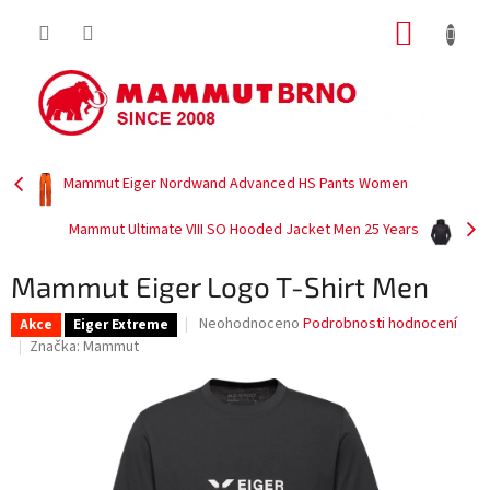
Přejít
NÁKUP
na
obsah
KOŠÍK
Mammut Eiger Nordwand Advanced HS Pants Women
Mammut Ultimate VIII SO Hooded Jacket Men 25 Years
Mammut Eiger Logo T-Shirt Men
Průměrné
Neohodnoceno
Podrobnosti hodnocení
Akce
Eiger Extreme
hodnocení
Značka:
Mammut
produktu
je
0,0
z
5
hvězdiček.