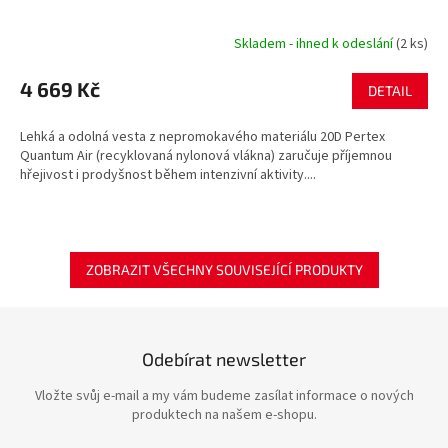
Skladem - ihned k odeslání
(2 ks)
4 669 Kč
DETAIL
Lehká a odolná vesta z nepromokavého materiálu 20D Pertex
Quantum Air (recyklovaná nylonová vlákna) zaručuje příjemnou
hřejivost i prodyšnost během intenzivní aktivity....
ZOBRAZIT VŠECHNY SOUVISEJÍCÍ PRODUKTY
Odebírat newsletter
Vložte svůj e-mail a my vám budeme zasílat informace o nových
produktech na našem e-shopu.