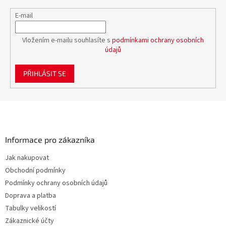
E-mail
Vložením e-mailu souhlasíte s
podmínkami ochrany osobních
údajů
PŘIHLÁSIT SE
Z
á
p
a
Informace pro zákazníka
t
Jak nakupovat
í
Obchodní podmínky
Podmínky ochrany osobních údajů
Doprava a platba
Tabulky velikostí
Zákaznické účty