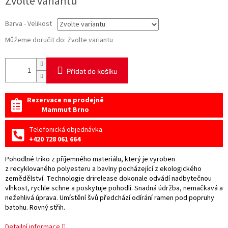
Zvolte variantu
cena:
Barva - Velikost
Můžeme doručit do:
Zvolte variantu
Přidat do košíku
Rezervace na prodejně
Mammut Brno
Telefonická objednávka
+420 728 061 664
Pohodlné triko z příjemného materiálu, který je vyroben
z recyklovaného polyesteru a bavlny pocházející z ekologického
zemědělství. Technologie drirelease dokonale odvádí nadbytečnou
vlhkost, rychle schne a poskytuje pohodlí. Snadná údržba, nemačkavá a
nežehlivá úprava. Umístění švů předchází odírání ramen pod popruhy
batohu. Rovný střih.
Detailní informace