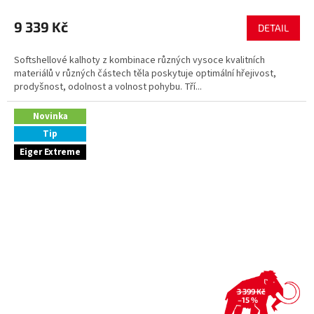
9 339 Kč
DETAIL
Softshellové kalhoty z kombinace různých vysoce kvalitních
materiálů v různých částech těla poskytuje optimální hřejivost,
prodyšnost, odolnost a volnost pohybu. Tří...
Novinka
Tip
Eiger Extreme
3 399 Kč
–15 %