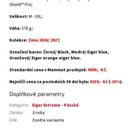
Shield™ Pro
;
Velikost:
M - XXL;
Váha:
578 g;
Kolekce:
Zima 2026/ 2027
;
Označení barev:
Černá/ Black, Modrá/ Eiger blue,
Oranžová/ Eiger orange-eiger blue
.
Standardní cena v Mammut prodejně:
9699,- Kč
.
Nejnižší cena za posledních 30 dní byla:
8239,- Kč
(
-15%
).
Doplňkové parametry
Kategorie
:
Eiger Extreme - Pánské
Záruka
:
2 roky
EAN
:
Zvolte variantu