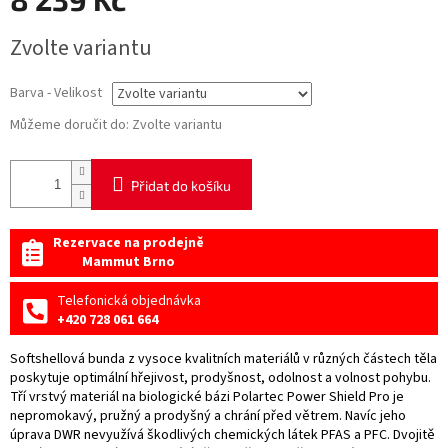
Měrná
Zvolte variantu
cena:
Barva - Velikost
Můžeme doručit do:
Zvolte variantu
Přidat do košíku
Rezervace na prodejně
Mammut Brno
Telefonická objednávka
+420 728 061 664
Softshellová bunda z vysoce kvalitních materiálů v různých částech těla
poskytuje optimální hřejivost, prodyšnost, odolnost a volnost pohybu.
Tří vrstvý materiál na biologické bázi Polartec Power Shield Pro je
nepromokavý, pružný a prodyšný a chrání před větrem. Navíc jeho
úprava DWR nevyužívá škodlivých chemických látek PFAS a PFC. Dvojitě