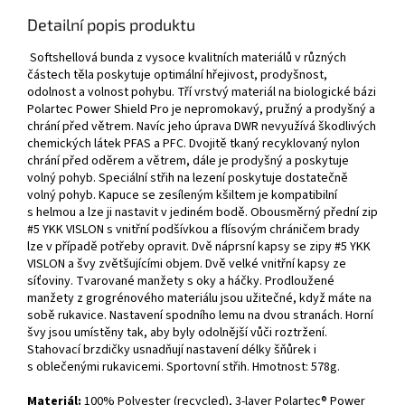
Detailní popis produktu
Softshellová bunda z vysoce kvalitních materiálů v různých
částech těla poskytuje optimální hřejivost, prodyšnost,
odolnost a volnost pohybu. Tří vrstvý materiál na biologické bázi
Polartec Power Shield Pro je nepromokavý, pružný a prodyšný a
chrání před větrem. Navíc jeho úprava DWR nevyužívá škodlivých
chemických látek PFAS a PFC. Dvojitě tkaný recyklovaný nylon
chrání před oděrem a větrem, dále je prodyšný a poskytuje
volný pohyb. Speciální střih na lezení poskytuje dostatečně
volný pohyb. Kapuce se zesíleným kšiltem je kompatibilní
s helmou a lze ji nastavit v jediném bodě. Obousměrný přední zip
#5 YKK VISLON s vnitřní podšívkou a flísovým chráničem brady
lze v případě potřeby opravit. Dvě náprsní kapsy se zipy #5 YKK
VISLON a švy zvětšujícími objem. Dvě velké vnitřní kapsy ze
síťoviny. Tvarované manžety s oky a háčky. Prodloužené
manžety z grogrénového materiálu jsou užitečné, když máte na
sobě rukavice. Nastavení spodního lemu na dvou stranách. Horní
švy jsou umístěny tak, aby byly odolnější vůči roztržení.
Stahovací brzdičky usnadňují nastavení délky šňůrek i
s oblečenými rukavicemi. Sportovní střih. Hmotnost: 578g.
Materiál:
100% Polyester (recycled),
3-layer Polartec® Power