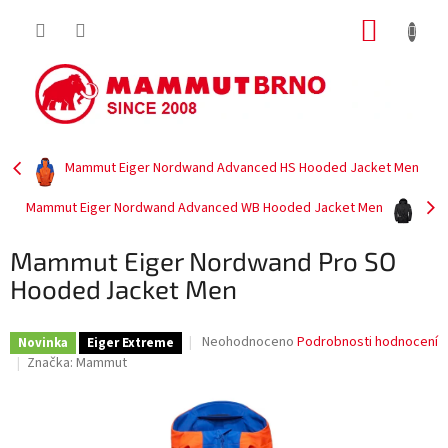
Přejít
NÁKUP
na
obsah
KOŠÍK
Mammut Eiger Nordwand Advanced HS Hooded Jacket Men
Mammut Eiger Nordwand Advanced WB Hooded Jacket Men
Mammut Eiger Nordwand Pro SO
Hooded Jacket Men
Průměrné
Neohodnoceno
Podrobnosti hodnocení
Novinka
Eiger Extreme
hodnocení
Značka:
Mammut
produktu
je
0,0
z