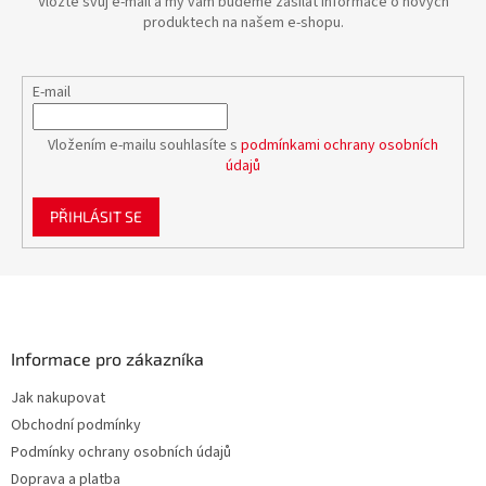
Vložte svůj e-mail a my vám budeme zasílat informace o nových
produktech na našem e-shopu.
E-mail
Vložením e-mailu souhlasíte s
podmínkami ochrany osobních
údajů
PŘIHLÁSIT SE
Z
á
p
a
Informace pro zákazníka
t
Jak nakupovat
í
Obchodní podmínky
Podmínky ochrany osobních údajů
Doprava a platba