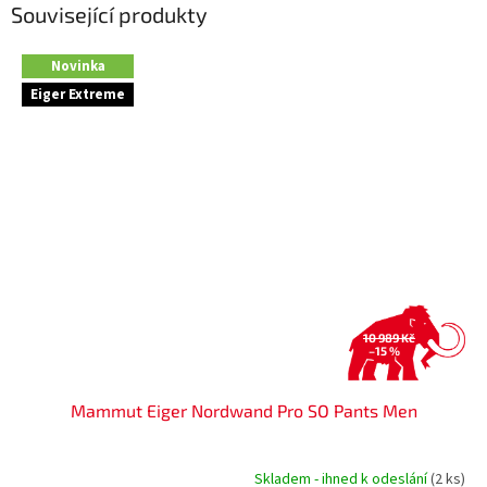
Související produkty
Novinka
Eiger Extreme
10 989 Kč
–15 %
Mammut Eiger Nordwand Pro SO Pants Men
Skladem - ihned k odeslání
(2 ks)