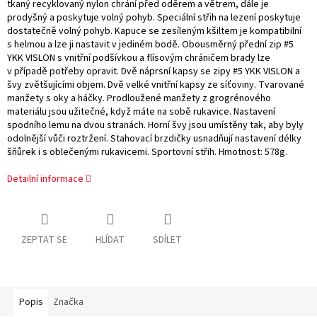
tkaný recyklovaný nylon chrání před oděrem a větrem, dále je
prodyšný a poskytuje volný pohyb. Speciální střih na lezení poskytuje
dostatečně volný pohyb. Kapuce se zesíleným kšiltem je kompatibilní
s helmou a lze ji nastavit v jediném bodě. Obousměrný přední zip #5
YKK VISLON s vnitřní podšívkou a flísovým chráničem brady lze
v případě potřeby opravit. Dvě náprsní kapsy se zipy #5 YKK VISLON a
švy zvětšujícími objem. Dvě velké vnitřní kapsy ze síťoviny. Tvarované
manžety s oky a háčky. Prodloužené manžety z grogrénového
materiálu jsou užitečné, když máte na sobě rukavice. Nastavení
spodního lemu na dvou stranách. Horní švy jsou umístěny tak, aby byly
odolnější vůči roztržení. Stahovací brzdičky usnadňují nastavení délky
šňůrek i s oblečenými rukavicemi. Sportovní střih. Hmotnost: 578g.
Detailní informace
ZEPTAT SE
HLÍDAT
SDÍLET
Popis
Značka