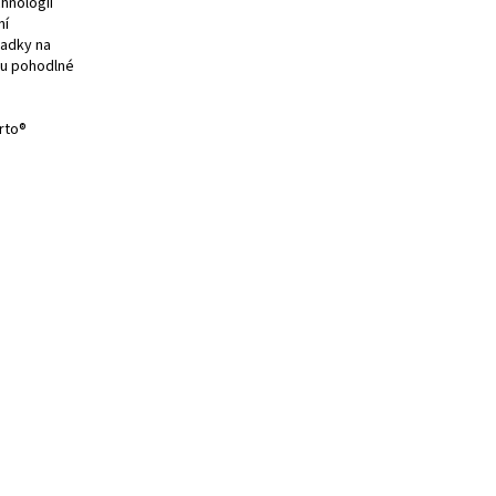
hnologií
ní
sadky na
ou pohodlné
rto®