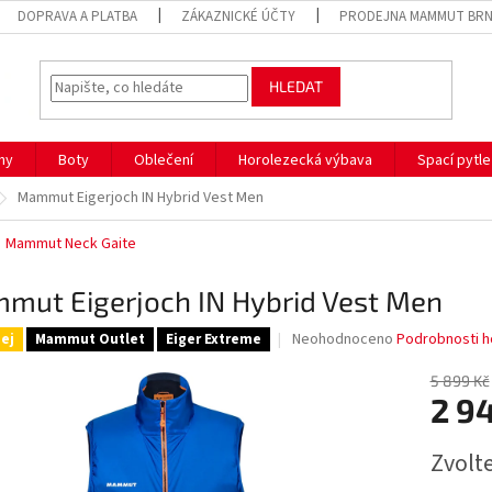
DOPRAVA A PLATBA
ZÁKAZNICKÉ ÚČTY
PRODEJNA MAMMUT BR
HLEDAT
hy
Boty
Oblečení
Horolezecká výbava
Spací pytle
Mammut Eigerjoch IN Hybrid Vest Men
Mammut Neck Gaite
mut Eigerjoch IN Hybrid Vest Men
Průměrné
Neohodnoceno
Podrobnosti h
ej
Mammut Outlet
Eiger Extreme
hodnocení
produktu
5 899 Kč
je
2 9
0,0
z
Měrná
Zvolt
5
cena:
hvězdiček.