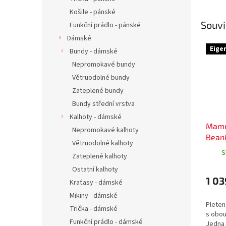
Košile - pánské
Souvi
Funkční prádlo - pánské
Dámské
Eige
Bundy - dámské
Nepromokavé bundy
Větruodolné bundy
Zateplené bundy
Bundy střední vrstva
Kalhoty - dámské
Mamm
Nepromokavé kalhoty
Bean
Větruodolné kalhoty
S
Zateplené kalhoty
Ostatní kalhoty
1 03
Kraťasy - dámské
Mikiny - dámské
Pleten
Trička - dámské
s obo
Funkční prádlo - dámské
Jedna 