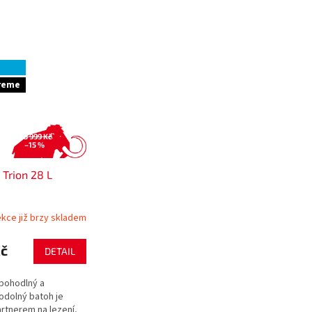
treme
3 999 Kč
–15 %
rion 28 L
kce již brzy skladem
Kč
DETAIL
pohodlný a
odolný batoh je
artnerem na lezení,