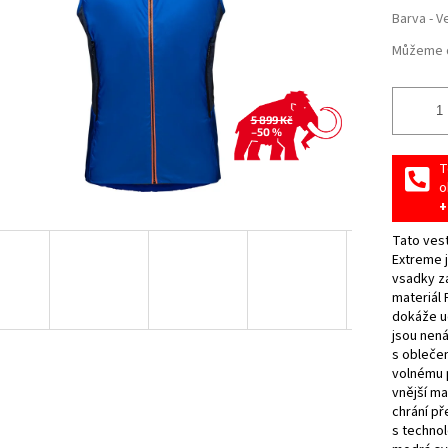
Barva - V
Můžeme d
5 899 Kč
–50 %
T
o
+
Tato ves
Extreme 
vsadky za
materiál 
dokáže u
jsou nená
s obleče
volnému p
vnější ma
chrání př
s techno