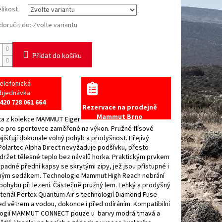
elikost
oručit do:
Zvolte variantu
Přidat do košíku
elefonická
bjednávka
420 728 061 664
Rezervace na prodejně
Mammut Brno
ta z kolekce MAMMUT Eiger
je pro sportovce zaměřené na výkon. Pružné flísové
jišťují dokonale volný pohyb a prodyšnost. Hřejivý
Polartec Alpha Direct nevyžaduje podšívku, přesto
držet tělesné teplo bez návalů horka. Praktickým prvkem
padné přední kapsy se skrytými zipy, jež jsou přístupné i
ným sedákem. Technologie Mammut High Reach nebrání
ohybu při lezení. Částečně pružný lem. Lehký a prodyšný
teriál Pertex Quantum Air s technologií Diamond Fuse
ed větrem a vodou, dokonce i před odíráním. Kompatibilní
logií MAMMUT CONNECT pouze u barvy modrá tmavá a