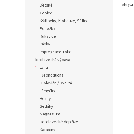
akrylu
Dětské
druhá 
Čepice
Primal
Kšiltovky, Klobouky, Šátky
vlhkos
Ponožky
Rukavice
Pásky
Impregnace Toko
Horolezecká výbava
Lana
Jednoduchá
Poloviční/ Dvojitá
Smyčky
Helmy
Sedáky
Magnesium
Horolezecké doplňky
Karabiny