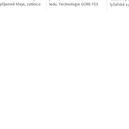
 příjemně hřeje, zatímco
ledu. Technologie GORE-TEX
lyžařské a 
strana z materiálu
Grip spočívá v tom, že
Nepromoka
oft zajišťuje odvádění
pociťujete opravdový stisk a
materiál je
ti. Nově s dvěma...
hmatatelnost....
recyklovan