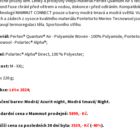
ečně pružný lem. Lehký a prodyšný vnější materiál Pertex Quantum Air s tec
ond Fuse chrání před větrem a vodou, dokonce i před odíráním. Kompatibil
chnologií MAMMUT CONNECT pouze u barvy modrá tmavá a modrá světlá. V
ch a zádech z vysoce kvalitního materiálu Pontetorto Merino Tecnowool js
avují termoregulaci těla. Sportovního střihu.
riál:
Pertex® Quantum® Air - Polyamide Woven - 100% Polyamide, Ponteto
owool - Polartec® Alpha®
;
ní:
Polartec® Alpha® Direct,
100 % Polyester;
kost:
M - XXL;
:
226 g;
kce:
Léto 2024
;
čení barev: Modrá/ Azurit-night, Modrá tmavá/ Night.
dardní cena v Mammut prodejně:
5899,- Kč
.
ižší cena za posledních 30 dní byla:
3539,- Kč
(
-40%
).