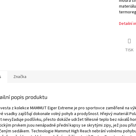
modrá svě
materiálu
termoregu
Detailní 
TISK
s
Značka
ailní popis produktu
 vesta z kolekce MAMMUT Eiger Extreme je pro sportovce zaměřené na vý
vé vsadky zajišťují dokonale volný pohyb a prodyšnost. Hřejivý materiál Pol
ct nevyžaduje podšívku, přesto dokáže udržet tělesné teplo bez návalů hor
tickým prvkem jsou nenápadné přední kapsy se skrytými zipy, jež jsou příst
čeným sedákem. Technologie Mammut High Reach nebrání volnému pohybu p