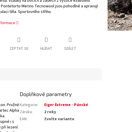
tlá. Vsadky na bocích a zádech z vysoce kvalitního
 Pontetorto Merino Tecnowool jsou pohodlné a upravují
laci těla. Sportovního střihu.
informace
ZEPTAT SE
HLÍDAT
SDÍLET
Doplňkové parametry
kon. Pružné
Kategorie
:
Eiger Extreme - Pánské
artec Alpha
Záruka
:
2 roky
ka.
EAN
:
Zvolte variantu
upné i s
ři lezení.