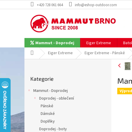
Přejít
+420 728 061 664
info@eshop-outdoor.com
na
obsah
Eiger Extreme
Bato
Mammut - Doprodej
Domů
Eiger Extreme
Eiger Extreme - Pánské
P
o
Přeskočit
s
Kategorie
kategorie
Mam
t
r
Mammut - Doprodej
Výprod
a
Doprodej - oblečení
n
Pánské
n
í
Dámské
p
Doplňky
a
Doprodej - boty