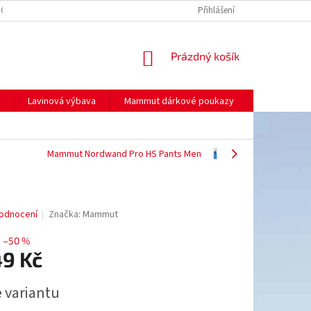
NO
MOJE OBJEDNÁVKA
Přihlášení
NÁKUPNÍ
Prázdný košík
KOŠÍK
Lavinová výbava
Mammut dárkové poukazy
Prodej
Mammut Nordwand Pro HS Pants Men
odnocení
Značka:
Mammut
–50 %
49 Kč
e variantu