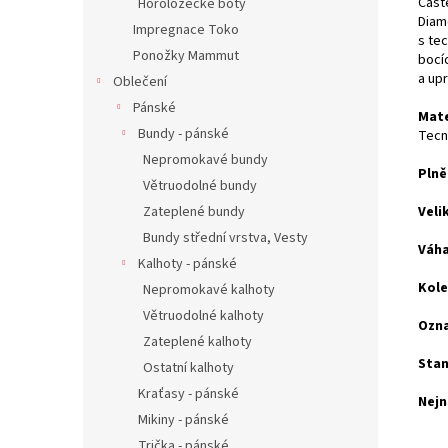
Část
Horolozecké boty
Diam
Impregnace Toko
s te
Ponožky Mammut
bocí
a upr
Oblečení
Pánské
Mate
Bundy - pánské
Tecn
Nepromokavé bundy
Plně
Větruodolné bundy
Veli
Zateplené bundy
Bundy střední vrstva, Vesty
Váha
Kalhoty - pánské
Kole
Nepromokavé kalhoty
Větruodolné kalhoty
Ozna
Zateplené kalhoty
Stan
Ostatní kalhoty
Kraťasy - pánské
Nejn
Mikiny - pánské
Trička - pánské