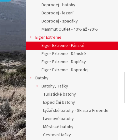
n
Doprodej - batohy
e
Doprodej - lezení
l
Doprodej - spacáky
Mammut Outlet - 40% až -70%
Eiger Extreme
Eiger Extreme - Pánské
Eiger Extreme - Dámské
Eiger Extreme - Doplňky
Eiger Extreme - Doprodej
Batohy
Batohy, Tašky
Turistické batohy
Expediční batohy
Lyžařské batohy - Skialp a Freeride
Lavinové batohy
Městské batohy
Cestovní tašky