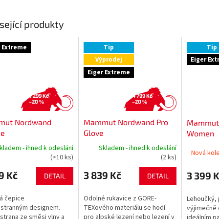
sející produkty
r Extreme
Tip
Tip
Výprodej
Eiger Ex
Eiger Extreme
1 299 Kč
4 799 Kč
–20 %
–20 %
ut Nordwand
Mammut Nordwand Pro
Mammut T
ie
Glove
Women
kladem - ihned k odeslání
Skladem - ihned k odeslání
Nová kole
(>10 ks)
(2 ks)
9 Kč
3 839 Kč
3 399 
DETAIL
DETAIL
á čepice
Odolné rukavice z GORE-
Lehoučký, 
ustranným designem.
TEXového materiálu se hodí
výjimečně 
strana ze směsi vlny a
pro alpské lezení nebo lezení v
ideálním p