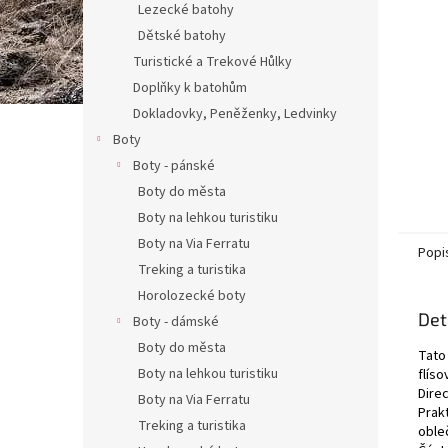
Lezecké batohy
Dětské batohy
Turistické a Trekové Hůlky
Doplňky k batohům
Dokladovky, Peněženky, Ledvinky
Boty
Boty - pánské
Boty do města
Boty na lehkou turistiku
Boty na Via Ferratu
Popi
Treking a turistika
Horolozecké boty
Det
Boty - dámské
Boty do města
Tato
Boty na lehkou turistiku
flíso
Dire
Boty na Via Ferratu
Prak
Treking a turistika
oble