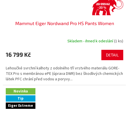
20 999 Kč
–20 %
Mammut Eiger Nordwand Pro HS Pants Women
Skladem - ihned k odeslání
(1 ks)
16 799 Kč
DETAIL
Lehoučké svrchní kalhoty z odolného tří vrstvého materiálu GORE-
TEX Pro s membránou ePE (úprava DWR) bez škodlivých chemických
látek PFC chrání před vodou a poryvy...
Novinka
Tip
Eiger Extreme