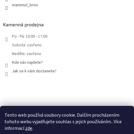
mammut_brno
Kamenná prodejna
Po - Pá: 10:00 - 17:00
Sobota: zavřeno
Neděle: zavřeno
Kde nás najdete?
Jak se k nám dostanete?
Facebook
Tento web používá soubory cookie. Dalším procházením
tohoto webu vyjadřujete souhlas s jejich používáním.. Více
informací
zde
.