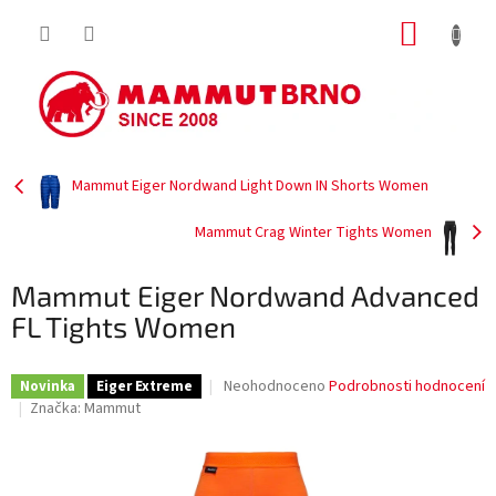
Přejít
NÁKUP
na
obsah
KOŠÍK
Mammut Eiger Nordwand Light Down IN Shorts Women
Mammut Crag Winter Tights Women
Mammut Eiger Nordwand Advanced
FL Tights Women
Průměrné
Neohodnoceno
Podrobnosti hodnocení
Novinka
Eiger Extreme
hodnocení
Značka:
Mammut
produktu
je
0,0
z