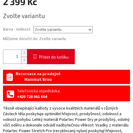
2 399 Kč
Měrná
Zvolte variantu
cena:
Barva - Velikost
Můžeme doručit do:
Zvolte variantu
Přidat do košíku
Rezervace na prodejně
Mammut Brno
Telefonická objednávka
+420 728 061 664
Těsně obepínající kalhoty z vysoce kvalitních materiálů v různých
částech těla poskytuje optimální hřejivost, prodyšnost, odolnost a
volnost pohybu. Lehký materiál Polartec Power Dry je prodyšný, odolný
vůči oděru a dokonale odvádí nadbytečnou vlhkost. Vsadky z materiálu
Polartec Power Stretch Pro (recyklovaný nylon) poskytují hřejivost,