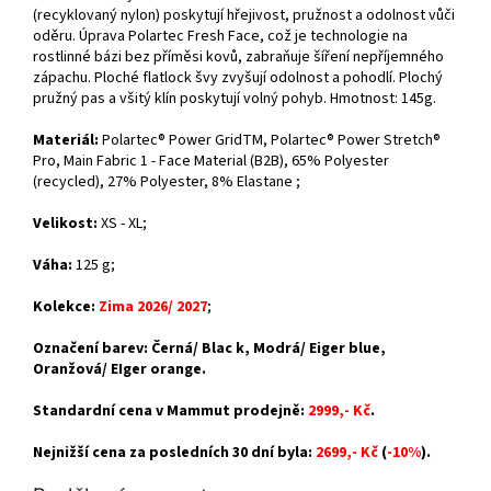
(recyklovaný nylon) poskytují hřejivost, pružnost a odolnost vůči
oděru. Úprava Polartec Fresh Face, což je technologie na
rostlinné bázi bez příměsi kovů, zabraňuje šíření nepříjemného
zápachu. Ploché flatlock švy zvyšují odolnost a pohodlí. Plochý
pružný pas a všitý klín poskytují volný pohyb. Hmotnost: 145g.
Materiál:
Polartec® Power GridTM,
Polartec® Power Stretch®
Pro,
Main Fabric 1 - Face Material (B2B),
65% Polyester
(recycled), 27% Polyester, 8% Elastane
;
Velikost:
XS - XL;
Váha:
125 g;
Kolekce:
Zima 2026/ 2027
;
Označení barev: Černá/ Blac k, Modrá/ Eiger blue,
Oranžová/ EIger orange.
Standardní cena v Mammut prodejně:
2999,- Kč
.
Nejnižší cena za posledních 30 dní byla:
2699,- Kč
(
-10%
).