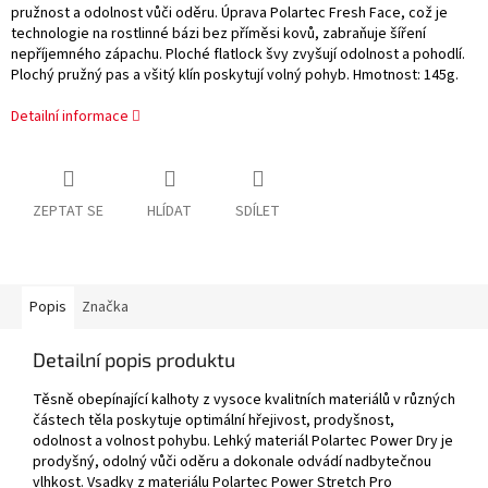
pružnost a odolnost vůči oděru. Úprava Polartec Fresh Face, což je
technologie na rostlinné bázi bez příměsi kovů, zabraňuje šíření
nepříjemného zápachu. Ploché flatlock švy zvyšují odolnost a pohodlí.
Plochý pružný pas a všitý klín poskytují volný pohyb. Hmotnost: 145g.
Detailní informace
ZEPTAT SE
HLÍDAT
SDÍLET
Popis
Značka
Detailní popis produktu
Těsně obepínající kalhoty z vysoce kvalitních materiálů v různých
částech těla poskytuje optimální hřejivost, prodyšnost,
odolnost a volnost pohybu. Lehký materiál Polartec Power Dry je
prodyšný, odolný vůči oděru a dokonale odvádí nadbytečnou
vlhkost. Vsadky z materiálu Polartec Power Stretch Pro