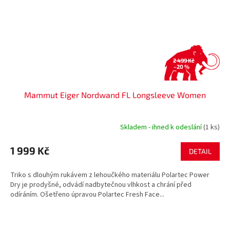
2 499 Kč
–20 %
Mammut Eiger Nordwand FL Longsleeve Women
Skladem - ihned k odeslání
(1 ks)
1 999 Kč
DETAIL
Triko s dlouhým rukávem z lehoučkého materiálu Polartec Power
Dry je prodyšné, odvádí nadbytečnou vlhkost a chrání před
odíráním. Ošetřeno úpravou Polartec Fresh Face...