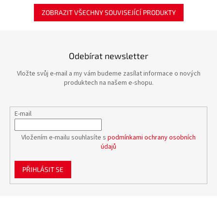
ZOBRAZIT VŠECHNY SOUVISEJÍCÍ PRODUKTY
Odebírat newsletter
Vložte svůj e-mail a my vám budeme zasílat informace o nových
produktech na našem e-shopu.
E-mail
Vložením e-mailu souhlasíte s
podmínkami ochrany osobních
údajů
PŘIHLÁSIT SE
Z
á