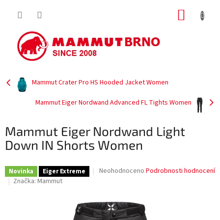
Přejít
NÁKUP
na
obsah
KOŠÍK
Mammut Crater Pro HS Hooded Jacket Women
Mammut Eiger Nordwand Advanced FL Tights Women
Mammut Eiger Nordwand Light
Down IN Shorts Women
Průměrné
Neohodnoceno
Podrobnosti hodnocení
Novinka
Eiger Extreme
hodnocení
Značka:
Mammut
produktu
je
0,0
z