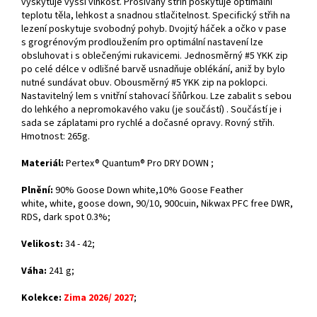
vyskytuje vyšší vlhkost. Prošívaný střih poskytuje optimální
teplotu těla, lehkost a snadnou stlačitelnost. Specifický střih na
lezení poskytuje svobodný pohyb. Dvojitý háček a očko v pase
s grogrénovým prodloužením pro optimální nastavení lze
obsluhovat i s oblečenými rukavicemi. Jednosměrný #5 YKK zip
po celé délce v odlišné barvě usnadňuje oblékání, aniž by bylo
nutné sundávat obuv. Obousměrný #5 YKK zip na poklopci.
Nastavitelný lem s vnitřní stahovací šňůrkou. Lze zabalit s sebou
do lehkého a nepromokavého vaku (je součástí) . Součástí je i
sada se záplatami pro rychlé a dočasné opravy. Rovný střih.
Hmotnost: 265g.
Materiál:
Pertex® Quantum® Pro
DRY DOWN
;
Plnění:
90% Goose Down white,10% Goose Feather
white,
white, goose down, 90/10, 900cuin, Nikwax PFC free DWR,
RDS, dark spot 0.3%
;
Velikost:
34 - 42;
Váha:
241 g;
Kolekce:
Zima 2026/ 2027
;