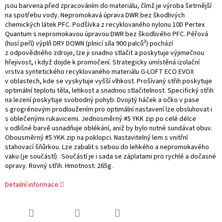
jsou barvena před zpracováním do materiálu, čímž je výroba šetrnější
na spotřebu vody. Nepromokavá úprava DWR bez škodlivých
chemických látek PFC. Podšívka z recyklovaného nylonu 10D Pertex
Quantum s nepromokavou úpravou DWR bez škodlivého PFC. Péřová
3
(husí peří) výplň DRY DOWN (plnicí síla 900 palců
) pochází
z odpovědného zdroje, lze ji snadno stlačit a poskytuje výjimečnou
hřejivost, i když dojde k promočení. Strategicky umístěná izolační
vrstva syntetického recyklovaného materiálu G-LOFT ECO EVOX
v oblastech, kde se vyskytuje vyšší vlhkost. Prošívaný střih poskytuje
optimální teplotu těla, lehkost a snadnou stlačitelnost. Specifický střih
na lezení poskytuje svobodný pohyb. Dvojitý háček a očko v pase
s grogrénovým prodloužením pro optimální nastavení lze obsluhovat i
s oblečenými rukavicemi. Jednosměrný #5 YKK zip po celé délce
v odlišné barvě usnadňuje oblékání, aniž by bylo nutné sundávat obuv.
Obousměrný #5 YKK zip na poklopci. Nastavitelný lem s vnitřní
stahovací šňůrkou. Lze zabalit s sebou do lehkého a nepromokavého
vaku (je součástí) . Součástí je i sada se záplatami pro rychlé a dočasné
opravy. Rovný střih. Hmotnost: 265g.
Detailní informace