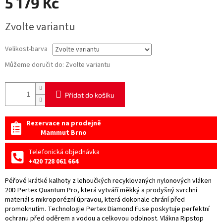
5 179 Kč
Měrná
Zvolte variantu
cena:
Velikost-barva
Můžeme doručit do:
Zvolte variantu
Přidat do košíku
Rezervace na prodejně
Mammut Brno
Telefonická objednávka
+420 728 061 664
Péřové krátké kalhoty z lehoučkých recyklovaných nylonových vláken
20D Pertex Quantum Pro, která vytváří měkký a prodyšný svrchní
materiál s mikroporézní úpravou, která dokonale chrání před
promoknutím. Technologie Pertex Diamond Fuse poskytuje perfektní
ochranu před oděrem a vodou a celkovou odolnost. Vlákna Ripstop