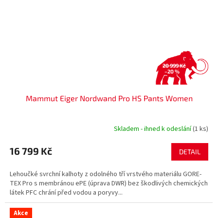
20 999 Kč
–20 %
Mammut Eiger Nordwand Pro HS Pants Women
Skladem - ihned k odeslání
(1 ks)
16 799 Kč
DETAIL
Lehoučké svrchní kalhoty z odolného tří vrstvého materiálu GORE-
TEX Pro s membránou ePE (úprava DWR) bez škodlivých chemických
látek PFC chrání před vodou a poryvy...
Akce