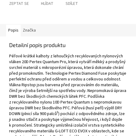
ZEPTAT SE
HLÍDAT
SDÍLET
Popis
Značka
Detailní popis produktu
Péřové krátké kalhoty z lehoučkých recyklovaných nylonových
vláken 20D Pertex Quantum Pro, která vytváří měkký a prodyšný
svrchní materiál s mikroporézní úpravou, která dokonale chrání
před promoknutím. Technologie Pertex Diamond Fuse poskytuje
perfektní ochranu před oděrem a vodou a celkovou odolnost.
Vlákna Ripstop jsou barvena před zpracováním do materiálu,
čímž je výroba šetrnější na spotřebu vody. Nepromokavá úprava
DWR bez škodlivých chemických látek PFC. Podšívka
z recyklovaného nylonu 10D Pertex Quantum s nepromokavou
úpravou DWR bez škodlivého PFC. Péřová (husí peří) výplň DRY
3
DOWN (plnicí síla 900 palců
) pochází z odpovědného zdroje, lze
ji snadno stlačit a poskytuje výjimečnou hřejivost, i když dojde
k promočení. Strategicky umístěná izolační vrstva syntetického
recyklovaného materiálu G-LOFT ECO EVOX v oblastech, kde se