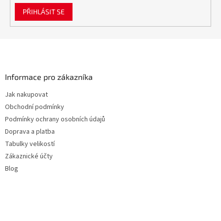
PŘIHLÁSIT SE
Z
á
p
a
Informace pro zákazníka
t
Jak nakupovat
í
Obchodní podmínky
Podmínky ochrany osobních údajů
Doprava a platba
Tabulky velikostí
Zákaznické účty
Blog