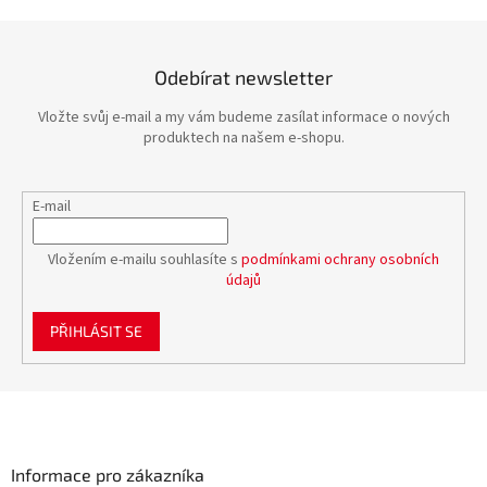
Odebírat newsletter
Vložte svůj e-mail a my vám budeme zasílat informace o nových
produktech na našem e-shopu.
E-mail
Vložením e-mailu souhlasíte s
podmínkami ochrany osobních
údajů
PŘIHLÁSIT SE
Z
á
p
a
Informace pro zákazníka