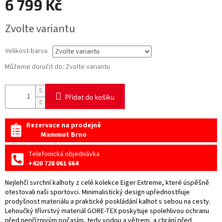
6 799 Kč
Měrná
Zvolte variantu
cena:
Velikost-barva
Můžeme doručit do:
Zvolte variantu
Přidat do košíku
Rezervace na prodejně
Mammut Brno
Telefonická objednávka
+420 728 061 664
Nejlehčí svrchní kalhoty z celé kolekce Eiger Extreme, které úspěšně
otestovali naši sportovci. Minimalistický design upřednostňuje
prodyšnost materiálu a praktické poskládání kalhot s sebou na cesty.
Lehoučký třívrstvý materiál GORE-TEX poskytuje spolehlivou ochranu
před nepříznivým počasím, tedy vodou a větrem, a chrání před