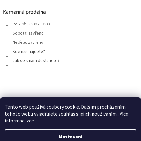
Kamenná prodejna
Po - Pá: 10:00 - 17:00
Sobota: zavřeno
Neděle: zavřeno
Kde nás najdete?
Jak se k nám dostanete?
Facebook
Tento web používá soubory cookie. Dalším procházením
tohoto webu vyjadřujete souhlas s jejich používáním.. Více
informací
zde
.
Nastavení
Vytvořil Shoptet