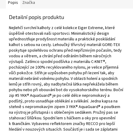
Popis
Značka
Detailní popis produktu
Nejlehčí svrchní kalhoty z celé kolekce Eiger Extreme, které
úspěšně otestovali naši sportovci. Minimalistický design
upřednostňuje prodyšnost materiálu a praktické poskládání
kalhot s sebou na cesty. Lehoučký třívrstvý materiál GORE-TEX
poskytuje spolehlivou ochranu před nepříznivým počasím, tedy
vodou a větrem, a chrání před odíráním během náročných
výstupů. Zatímco spodní podšívka z materiálu C-KNIT®,
pocházející ze 100% recyklovaného nylonu, je velice příjemná
vůči pokožce. Střih je uzpůsoben pohybu při lezení tak, aby
materiál nebránil volnému pohybu. V oblasti holení a spodních
lemů je střih rovný, aby nadbytečná látka nepřekážela během
pohybu nebo při obouvání bot do vysokohorského terénu. Boční
zip #5 YKK® AquaGuard® je po celé délce nepromokavý a
podšitý, proto usnadňuje oblékání a svlékání. Jedna kapsa na
stehně s nepromokavým zipem 3 YKK® AquaGuard® a poutkem
na výstroj je přístupná i s oblečeným sedákem. Pružný pas se
stahovací šňůrkou. Spodní lem s háčkem a oky pro upevnění
k tkaničkám. Vybaveno reflektorem značky RECCO pro lepší
hledání v nouzových situacích. Součástí je i sada se záplatami