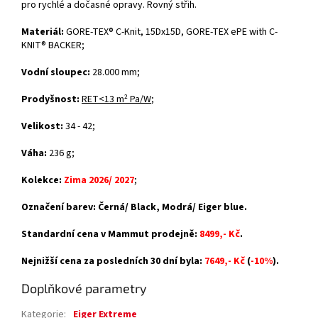
pro rychlé a dočasné opravy. Rovný střih.
Materiál:
GORE-TEX® C-Knit, 15Dx15D, GORE-TEX ePE with C-
KNIT® BACKER
;
Vodní sloupec:
28.000 mm;
Prodyšnost:
RET<13 m² Pa/W
;
Velikost:
34 - 42;
Váha:
236 g;
Kolekce:
Zima 2026/ 2027
;
Označení barev: Černá/ Black, Modrá/ Eiger blue.
Standardní cena v Mammut prodejně:
8499,- Kč
.
Nejnižší cena za posledních 30 dní byla:
7649,- Kč
(
-10%
).
Doplňkové parametry
Kategorie
:
Eiger Extreme