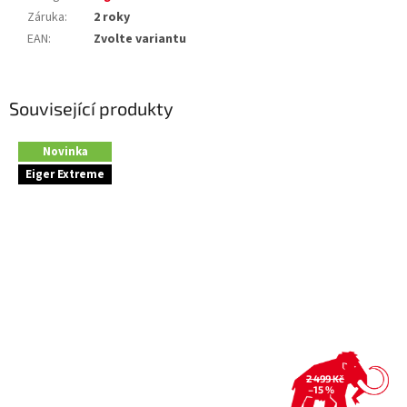
Záruka
:
2 roky
EAN
:
Zvolte variantu
Související produkty
Novinka
Eiger Extreme
2 499 Kč
–15 %