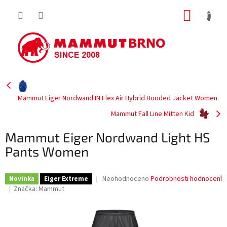
Přejít
NÁKUP
na
obsah
KOŠÍK
Mammut Eiger Nordwand IN Flex Air Hybrid Hooded Jacket Women
Mammut Fall Line Mitten Kid
Mammut Eiger Nordwand Light HS
Pants Women
Průměrné
Neohodnoceno
Podrobnosti hodnocení
Novinka
Eiger Extreme
hodnocení
Značka:
Mammut
produktu
je
0,0
z