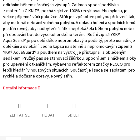
odíráním během náročných výstupů. Zatímco spodní podšívka
z materiálu C-KNIT®, pocházející ze 100% recyklovaného nylonu, je
velice příjemná vůči pokožce. Střih je uzpůsoben pohybu při lezení tak,
aby materiál nebránil volnému pohybu. V oblasti holení a spodních lemů
je střih rovný, aby nadbytečná látka nepřekážela během pohybu nebo
při obouvání bot do vysokohorského terénu. Boční zip #5 YKK®
AquaGuard® je po celé délce nepromokavý a podšitý, proto usnadňuje
oblékání a svlékání. Jedna kapsa na stehně s nepromokavým zipem 3
YKK® AquaGuard® a poutkem na výstroj je přístupná i s oblečeným
sedákem. Pružný pas se stahovací šňůrkou. Spodní lem s háčkem a oky
pro upevnění k tkaničkám. Vybaveno reflektorem značky RECCO pro
lepší hledání v nouzových situacích. Součástí je i sada se záplatami pro
rychlé a dočasné opravy. Rovný střih.
Detailní informace
ZEPTAT SE
HLÍDAT
SDÍLET