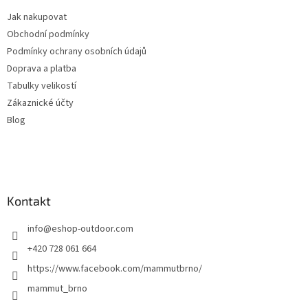
t
Jak nakupovat
í
Obchodní podmínky
Podmínky ochrany osobních údajů
Doprava a platba
Tabulky velikostí
Zákaznické účty
Blog
Kontakt
info
@
eshop-outdoor.com
+420 728 061 664
https://www.facebook.com/mammutbrno/
mammut_brno