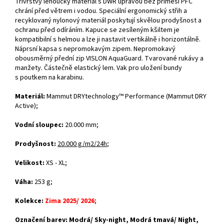
Třívrstvý lehoučký materiál s DWR úpravou bez příměsi PFC
chrání před větrem i vodou. Speciální ergonomický střih a
recyklovaný nylonový materiál poskytují skvělou prodyšnost a
ochranu před odíráním. Kapuce se zesíleným kšiltem je
kompatibilní s helmou a lze ji nastavit vertikálně i horizontálně.
Náprsní kapsa s nepromokavým zipem. Nepromokavý
obousměrný přední zip VISLON AquaGuard. Tvarované rukávy a
manžety. Částečně elastický lem. Vak pro uložení bundy
s poutkem na karabinu.
Materiál:
Mammut DRYtechnology™ Performance
(Mammut DRY
Active)
;
Vodní sloupec:
20.000 mm;
Prodyšnost:
20.000 g/m2/24h
;
Velikost:
XS - XL;
Váha:
253 g;
Kolekce:
Zima 2025/ 2026
;
Označení barev: Modrá/ Sky-night, Modrá tmavá/ Night,