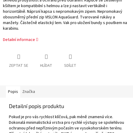
skvělou prodyšnost a ochranu před odíráním. Kapuce se zesíleným
kšiltem je kompatibilní s helmou a lze ji nastavit vertikálně i
horizontálně. Náprsní kapsa s nepromokavým zipem. Nepromokavý
obousměrný přední zip VISLON AquaGuard. Tvarované rukávy a
manžety. Částečně elastický lem. Vak pro uložení bundy s poutkem na
karabinu.
Detailní informace
ZEPTAT SE
HLÍDAT
SDÍLET
Popis
Značka
Detailní popis produktu
Pokud je pro vás rychlost klíčová, pak méně znamená více.
Dokonalá minimalistická vrstva pro rychlé výstupy se spolehlivou
ochranou před nepříznivým počasím ve vysokohorském terénu.