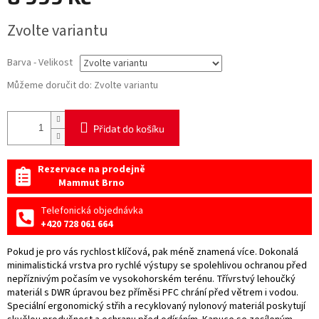
Měrná
Zvolte variantu
cena:
Barva - Velikost
Můžeme doručit do:
Zvolte variantu
Přidat do košíku
Rezervace na prodejně
Mammut Brno
Telefonická objednávka
+420 728 061 664
Pokud je pro vás rychlost klíčová, pak méně znamená více. Dokonalá
minimalistická vrstva pro rychlé výstupy se spolehlivou ochranou před
nepříznivým počasím ve vysokohorském terénu. Třívrstvý lehoučký
materiál s DWR úpravou bez příměsi PFC chrání před větrem i vodou.
Speciální ergonomický střih a recyklovaný nylonový materiál poskytují