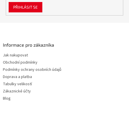
PŘIHLÁSIT SE
Z
á
p
a
Informace pro zákazníka
t
Jak nakupovat
í
Obchodní podmínky
Podmínky ochrany osobních údajů
Doprava a platba
Tabulky velikostí
Zákaznické účty
Blog