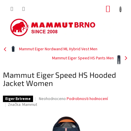
Přejít
NÁKUP
na
obsah
KOŠÍK
Mammut Eiger Nordwand ML Hybrid Vest Men
Mammut Eiger Speed HS Pants Men
Mammut Eiger Speed HS Hooded
Jacket Women
Průměrné
Neohodnoceno
Podrobnosti hodnocení
Eiger Extreme
hodnocení
Značka:
Mammut
produktu
je
0,0
z