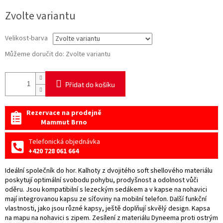
Měrná
Zvolte variantu
cena:
Velikost-barva
Můžeme doručit do:
Zvolte variantu
Přidat do košíku
Rezervace na prodejně
Mammut Brno
Telefonická objednávka
+420 728 061 664
Ideální společník do hor. Kalhoty z dvojitého soft shellového materiálu
poskytují optimální svobodu pohybu, prodyšnost a odolnost vůči
oděru. Jsou kompatibilní s lezeckým sedákem a v kapse na nohavici
mají integrovanou kapsu ze síťoviny na mobilní telefon. Další funkční
vlastnosti, jako jsou různé kapsy, ještě doplňují skvělý design. Kapsa
na mapu na nohavici s zipem. Zesílení z materiálu Dyneema proti ostrým