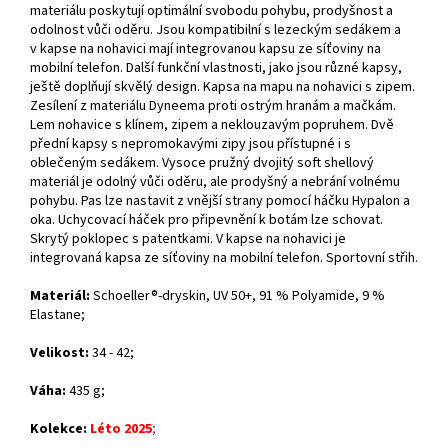
materiálu poskytují optimální svobodu pohybu, prodyšnost a
odolnost vůči oděru. Jsou kompatibilní s lezeckým sedákem a
v kapse na nohavici mají integrovanou kapsu ze síťoviny na
mobilní telefon. Další funkční vlastnosti, jako jsou různé kapsy,
ještě doplňují skvělý design. Kapsa na mapu na nohavici s zipem.
Zesílení z materiálu Dyneema proti ostrým hranám a mačkám.
Lem nohavice s klínem, zipem a neklouzavým popruhem. Dvě
přední kapsy s nepromokavými zipy jsou přístupné i s
oblečeným sedákem. Vysoce pružný dvojitý soft shellový
materiál je odolný vůči oděru, ale prodyšný a nebrání volnému
pohybu. Pas lze nastavit z vnější strany pomocí háčku Hypalon a
oka. Uchycovací háček pro připevnění k botám lze schovat.
Skrytý poklopec s patentkami. V kapse na nohavici je
integrovaná kapsa ze síťoviny na mobilní telefon. Sportovní střih.
Materiál:
Schoeller®-dryskin, UV 50+,
91 % Polyamide, 9 %
Elastane
;
Velikost:
34 - 42;
Váha:
435 g;
Kolekce:
Léto 2025
;