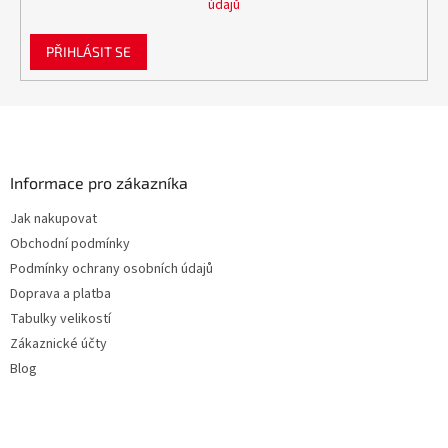
údajů
PŘIHLÁSIT SE
Z
á
p
a
Informace pro zákazníka
t
Jak nakupovat
í
Obchodní podmínky
Podmínky ochrany osobních údajů
Doprava a platba
Tabulky velikostí
Zákaznické účty
Blog