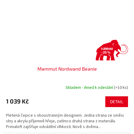
1 299 Kč
–20 %
Mammut Nordwand Beanie
Skladem - ihned k odeslání
(>10 ks)
1 039 Kč
DETAIL
Pletená čepice s oboustranným designem. Jedna strana ze směsi
vlny a akrylu příjemně hřeje, zatímco druhá strana z materiálu
Primaloft zajišťuje odvádění vlhkosti. Nově s dvěma...