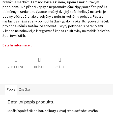
hranám a mačkám. Lem nohavice s klínem, zipem a neklouzavým
popruhem. Dvě přední kapsy s nepromokavými zipy jsou přístupné i s
oblečeným sedákem. Vysoce pružný dvojitý soft shellový materiál je
odolný vůči oděru, ale prodyšný a nebrání volnému pohybu. Pas lze
nastavit z vnější strany pomocí háčku Hypalon a oka. Uchycovací háček
pro připevnění k botám lze schovat. Skrytý poklopec s patentkami.
V kapse na nohavici je integrovaná kapsa ze síťoviny na mobilní telefon.
Sportovní střih.
Detailní informace
ZEPTAT SE
HLÍDAT
SDÍLET
Popis
Značka
Detailní popis produktu
Ideální společník do hor. Kalhoty z dvojitého soft shellového