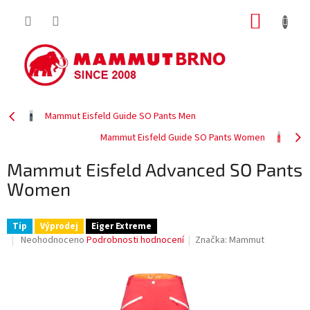
Přejít
NÁKUP
na
obsah
KOŠÍK
Mammut Eisfeld Guide SO Pants Men
Mammut Eisfeld Guide SO Pants Women
Mammut Eisfeld Advanced SO Pants
Women
Tip
Výprodej
Eiger Extreme
Průměrné
Neohodnoceno
Podrobnosti hodnocení
Značka:
Mammut
hodnocení
produktu
je
0,0
z