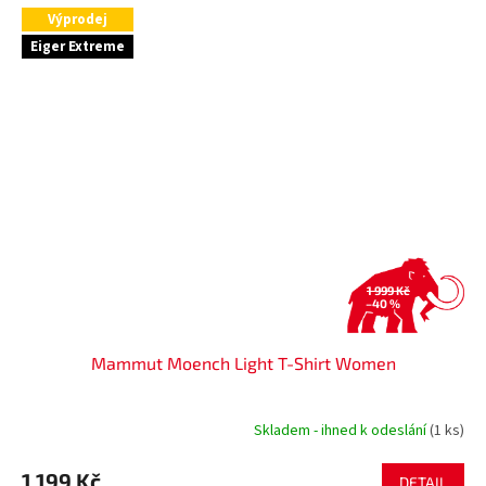
Výprodej
Eiger Extreme
1 999 Kč
–40 %
Mammut Moench Light T-Shirt Women
Skladem - ihned k odeslání
(1 ks)
1 199 Kč
DETAIL