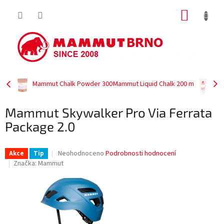
Přejít
NÁKUP
na
obsah
KOŠÍK
Mammut Chalk Powder 300
Mammut Liquid Chalk 200 m
Mammut Skywalker Pro Via Ferrata
Package 2.0
Průměrné
Neohodnoceno
Podrobnosti hodnocení
Akce
Tip
hodnocení
Značka:
Mammut
produktu
je
0,0
z
5
hvězdiček.