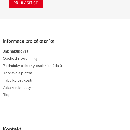
PŘIHLÁSIT SE
Z
á
p
a
Informace pro zákazníka
t
Jak nakupovat
í
Obchodní podmínky
Podmínky ochrany osobních údajů
Doprava a platba
Tabulky velikostí
Zákaznické účty
Blog
Kontakt