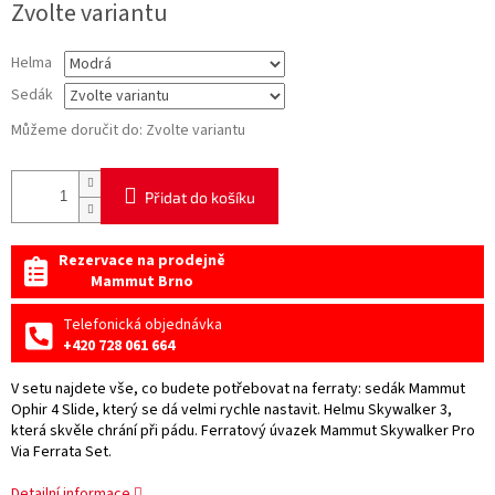
Zvolte variantu
cena:
Helma
Sedák
Můžeme doručit do:
Zvolte variantu
Přidat do košíku
Rezervace na prodejně
Mammut Brno
Telefonická objednávka
+420 728 061 664
V setu najdete vše, co budete potřebovat na ferraty: sedák Mammut
Ophir 4 Slide, který se dá velmi rychle nastavit. Helmu Skywalker 3,
která skvěle chrání při pádu. Ferratový úvazek
Mammut Skywalker Pro
Via Ferrata Set.
Detailní informace