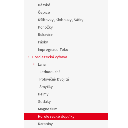
Dětské
Čepice
Kšiltovky, Klobouky, Šátky
Ponožky
Rukavice
Pásky
Impregnace Toko
Horolezecká výbava
Lana
Jednoduchá
Poloviční/ Dvojitá
Smyčky
Helmy
Sedáky
Magnesium
Horolezecké doplňky
Karabiny