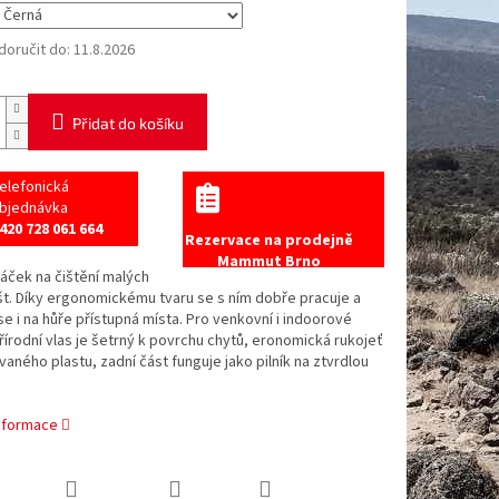
oručit do:
11.8.2026
Přidat do košíku
elefonická
bjednávka
420 728 061 664
Rezervace na prodejně
Mammut Brno
áček na čištění malých
išt. Díky ergonomickému tvaru se s ním dobře pracuje a
e i na hůře přístupná místa. Pro venkovní i indoorové
Přírodní vlas je šetrný k povrchu chytů, eronomická rukojeť
vaného plastu, zadní část funguje jako pilník na ztvrdlou
informace