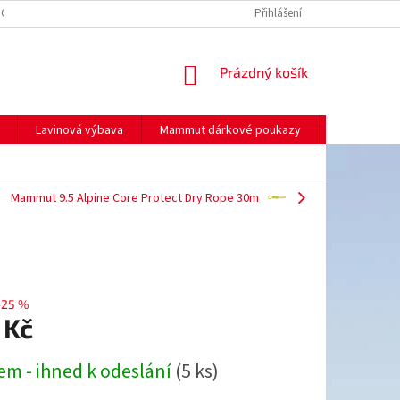
NO
MOJE OBJEDNÁVKA
Přihlášení
NÁKUPNÍ
Prázdný košík
KOŠÍK
Lavinová výbava
Mammut dárkové poukazy
Prodej
Mammut 9.5 Alpine Core Protect Dry Rope 30m
–25 %
 Kč
em - ihned k odeslání
(5 ks)