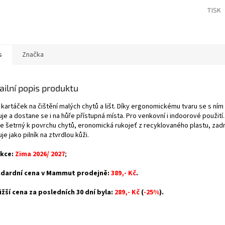
TISK
s
Značka
ailní popis produktu
 kartáček na čištění malých chytů a lišt. Díky ergonomickému tvaru se s ní
je a dostane se i na hůře přístupná místa. Pro venkovní i indoorové použití.
 je šetrný k povrchu chytů, eronomická rukojeť z recyklovaného plastu, zadn
je jako pilník na ztvrdlou kůži.
kce:
Zima 2026/ 2027
;
dardní cena v Mammut prodejně:
389,- Kč
.
ižší cena za posledních 30 dní byla:
289,- Kč
(
-25%
).