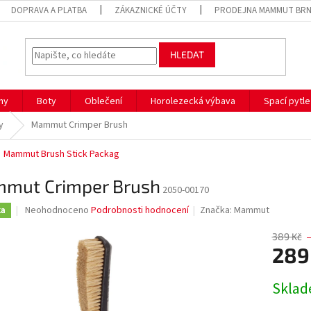
DOPRAVA A PLATBA
ZÁKAZNICKÉ ÚČTY
PRODEJNA MAMMUT BR
HLEDAT
hy
Boty
Oblečení
Horolezecká výbava
Spací pytle
y
Mammut Crimper Brush
Mammut Brush Stick Packag
mut Crimper Brush
2050-00170
Průměrné
Neohodnoceno
Podrobnosti hodnocení
Značka:
Mammut
ka
hodnocení
produktu
389 Kč
je
289
0,0
z
Měrná
Sklad
5
cena:
hvězdiček.