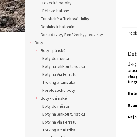
Lezecké batohy
Dětské batohy
Turistické a Trekové Hůlky
Doplňky k batohům
Popi
Dokladovky, Peněženky, Ledvinky
Boty
Boty - pánské
Det
Boty do města
Úzký
Boty na lehkou turistiku
pracu
Boty na Via Ferratu
vlas
fungu
Treking a turistika
Horolozecké boty
Kole
Boty - dámské
Stan
Boty do města
Boty na lehkou turistiku
Nejn
Boty na Via Ferratu
Treking a turistika