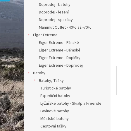
n
Doprodej - batohy
e
Doprodej - lezení
l
Doprodej - spacáky
Mammut Outlet - 40% až -70%
Eiger Extreme
Eiger Extreme - Pánské
Eiger Extreme - Dámské
Eiger Extreme - Doplňky
Eiger Extreme - Doprodej
Batohy
Batohy, Tašky
Turistické batohy
Expediční batohy
Lyžařské batohy - Skialp a Freeride
Lavinové batohy
Městské batohy
Cestovní tašky