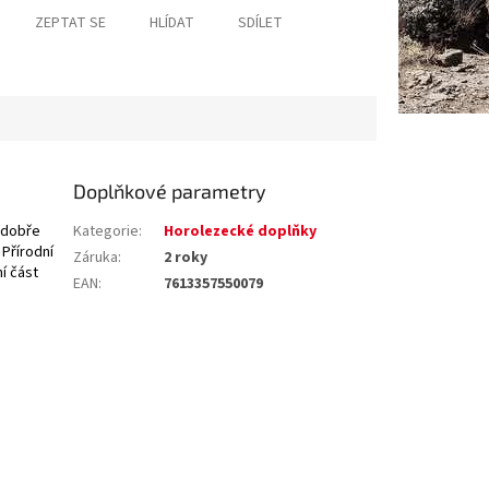
ZEPTAT SE
HLÍDAT
SDÍLET
Doplňkové parametry
m dobře
Kategorie
:
Horolezecké doplňky
 Přírodní
Záruka
:
2 roky
í část
EAN
:
7613357550079