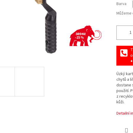
Barva
Můžeme d
389 Kč
–25 %
T
o
+
Úzký kart
chytů a l
dostane s
použití. 
z recyklo
kůži.
Detailní 