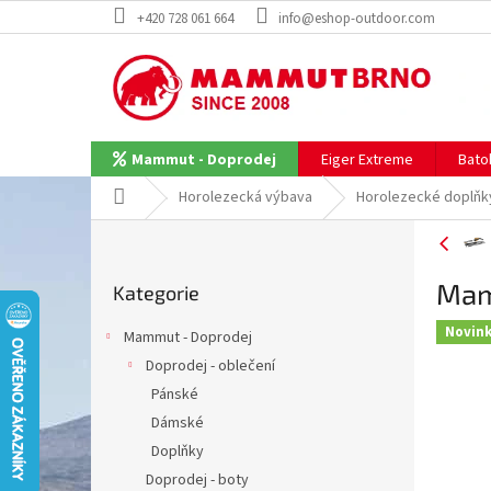
Přejít
+420 728 061 664
info@eshop-outdoor.com
na
obsah
Eiger Extreme
Bato
Mammut - Doprodej
Domů
Horolezecká výbava
Horolezecké doplňk
P
o
Přeskočit
s
Mam
Kategorie
kategorie
t
r
Novin
Mammut - Doprodej
a
Doprodej - oblečení
n
Pánské
n
í
Dámské
p
Doplňky
a
Doprodej - boty