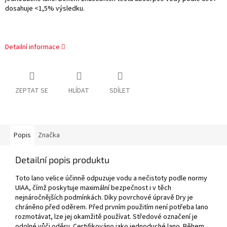
dosahuje <1,5% výsledku.
Detailní informace
ZEPTAT SE
HLÍDAT
SDÍLET
Popis
Značka
Detailní popis produktu
Toto lano velice účinně odpuzuje vodu a nečistoty podle normy
UIAA, čímž poskytuje maximální bezpečnost i v těch
nejnáročnějších podmínkách. Díky povrchové úpravě Dry je
chráněno před oděrem. Před prvním použitím není potřeba lano
rozmotávat, lze jej okamžitě používat. Středové označení je
odolné vůči oděru. Certifikováno jako jednoduché lano. Během