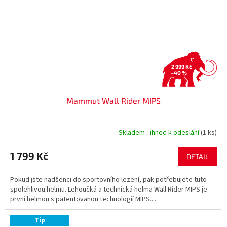
2 999 Kč
–40 %
Mammut Wall Rider MIPS
Skladem - ihned k odeslání
(1 ks)
1 799 Kč
DETAIL
Pokud jste nadšenci do sportovního lezení, pak potřebujete tuto
spolehlivou helmu. Lehoučká a technícká helma Wall Rider MIPS je
první helmou s patentovanou technologií MIPS....
Tip