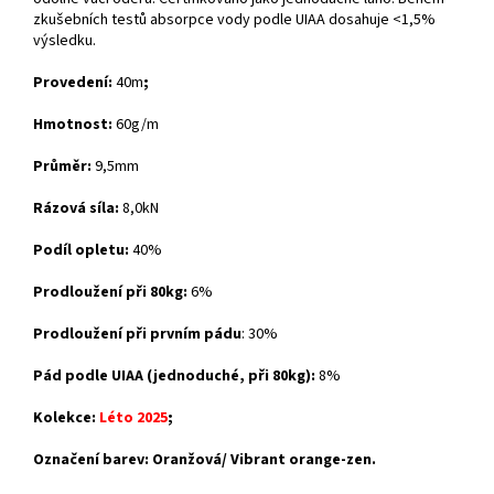
zkušebních testů absorpce vody podle UIAA dosahuje <1,5%
výsledku.
Provedení:
40m
;
Hmotnost:
60g/m
Průměr:
9,5mm
Rázová síla:
8,0kN
Podíl opletu:
40%
Prodloužení při 80kg:
6%
Prodloužení při prvním pádu
: 30%
Pád podle UIAA (jednoduché, při 80kg):
8%
Kolekce:
Léto 2025
;
Označení barev: Oranžová/ Vibrant orange-zen.