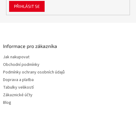
PŘIHLÁSIT SE
Z
á
p
a
Informace pro zákazníka
t
Jak nakupovat
í
Obchodní podmínky
Podmínky ochrany osobních údajů
Doprava a platba
Tabulky velikostí
Zákaznické účty
Blog