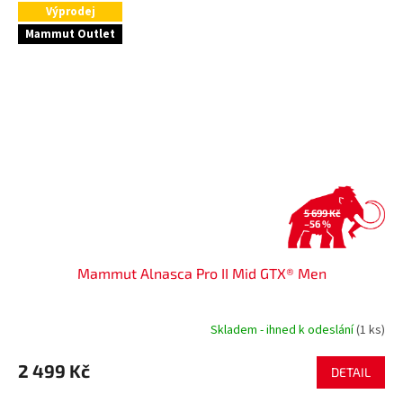
Výprodej
Mammut Outlet
5 699 Kč
–56 %
Mammut Alnasca Pro II Mid GTX® Men
Skladem - ihned k odeslání
(1 ks)
2 499 Kč
DETAIL