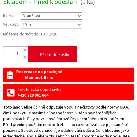
Skladem - ihned k odeslání
(1 ks)
cena:
Barva
Velikost
Můžeme doručit do:
10.8.2026
Přidat do košíku
Rezervace na prodejně
Mammut Brno
Telefonická objednávka
+420 728 061 664
Toto lano velice účinně odpuzuje vodu a nečistoty podle normy UIAA,
čímž poskytuje maximální bezpečnost i v těch nejnáročnějších
podmínkách. Díky povrchové úpravě Dry je chráněno před oděrem.
Před prvním použitím není potřeba lano rozmotávat, lze jej okamžitě
používat. Středové označení je odolné vůči oděru. Certifikováno jako
jednoduché lano. Během zkušebních testů absorpce vody podle UIAA