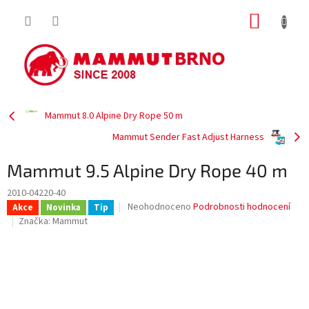
Přejít
NÁKUP
na
obsah
KOŠÍK
Mammut 8.0 Alpine Dry Rope 50 m
Mammut Sender Fast Adjust Harness
Mammut 9.5 Alpine Dry Rope 40 m
2010-04220-40
Průměrné
Neohodnoceno
Podrobnosti hodnocení
Akce
Novinka
Tip
hodnocení
Značka:
Mammut
produktu
je
0,0
z
5
hvězdiček.