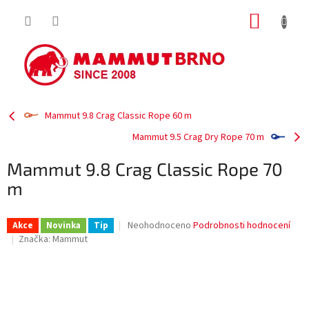
Přejít
NÁKUP
na
obsah
KOŠÍK
Mammut 9.8 Crag Classic Rope 60 m
Mammut 9.5 Crag Dry Rope 70 m
Mammut 9.8 Crag Classic Rope 70
m
Průměrné
Neohodnoceno
Podrobnosti hodnocení
Akce
Novinka
Tip
hodnocení
Značka:
Mammut
produktu
je
0,0
z
5