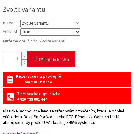
Měrná
Zvolte variantu
cena:
Barva
Velikost
Můžeme doručit do:
Zvolte variantu
Přidat do košíku
Rezervace na prodejně
Mammut Brno
Telefonická objednávka
+420 728 061 664
Klasické jednoduché lano se středovým označením, které je odolné
vůči oděru. Bez příměsi škodlivého PFC. Během zkušebních testů
absorpce vody podle UIAA dosahuje 46% výsledku.