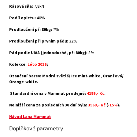
Rázová síla:
7,8kN
Podíl opletu:
40%
Prodloužení při 80kg:
7%
Prodloužení při prvním pádu:
32%
Pád podle UIAA (jednoduché, při 80kg):
8%
Kolekce:
Léto 2026
;
Ozančení barev: Modrá světlá/ Ice mint-white, Oranžová/
Orange-white.
Standardní cena v Mammut prodejně:
4199,- Kč
.
Nejnižší cena za posledních 30 dní byla:
3569,- Kč
(
-15%
).
Návod Lana Mammut
Doplňkové parametry