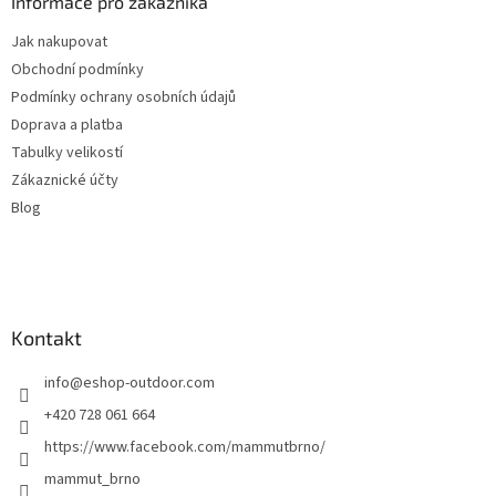
a
Informace pro zákazníka
t
Jak nakupovat
í
Obchodní podmínky
Podmínky ochrany osobních údajů
Doprava a platba
Tabulky velikostí
Zákaznické účty
Blog
Kontakt
info
@
eshop-outdoor.com
+420 728 061 664
https://www.facebook.com/mammutbrno/
mammut_brno