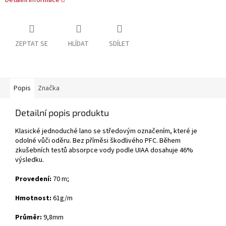
Detailní informace
ZEPTAT SE
HLÍDAT
SDÍLET
Popis
Značka
Detailní popis produktu
Klasické jednoduché lano se středovým označením, které je
odolné vůči oděru. Bez příměsi škodlivého PFC. Během
zkušebních testů absorpce vody podle UIAA dosahuje 46%
výsledku.
Provedení:
70 m;
Hmotnost:
61g/m
Průměr:
9,8mm