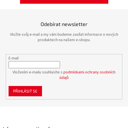
Odebírat newsletter
Vložte svůj e-mail a my vám budeme zasílat informace o nových
produktech na našem e-shopu.
E-mail
Vložením e-mailu souhlasíte s
podmínkami ochrany osobních
údajů
PŘIHLÁSIT SE
Z
á
p