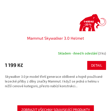
1 499 Kč
–20 %
Mammut Skywalker 3.0 Helmet
Skladem - ihned k odeslání
(3 ks)
1 199 Kč
DETAIL
Skywalker 3.0 je model třetí generace oblíbené a hojně používané
lezecké přilby z dílny značky Mammut. I když se jedná o helmu v
nižší cenové kategorii, přesto nabízí konstrukci...
ZOBRAZIT VŠECHNY SOUVISEJÍCÍ PRODUKTY