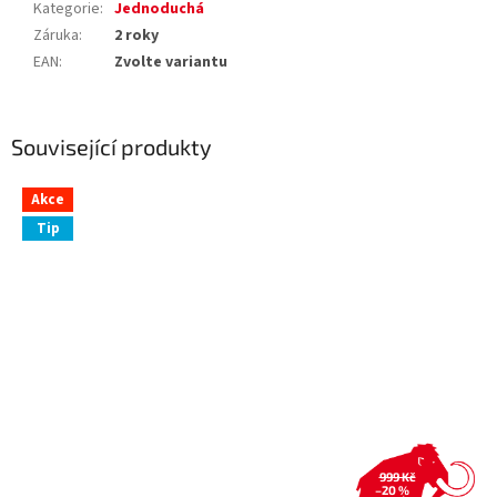
Kategorie
:
Jednoduchá
Záruka
:
2 roky
EAN
:
Zvolte variantu
Související produkty
Akce
Tip
999 Kč
–20 %