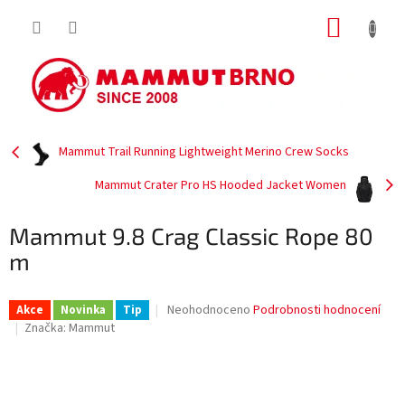
Přejít
NÁKUP
na
obsah
KOŠÍK
Mammut Trail Running Lightweight Merino Crew Socks
Mammut Crater Pro HS Hooded Jacket Women
Mammut 9.8 Crag Classic Rope 80
m
Průměrné
Neohodnoceno
Podrobnosti hodnocení
Akce
Novinka
Tip
hodnocení
Značka:
Mammut
produktu
je
0,0
z