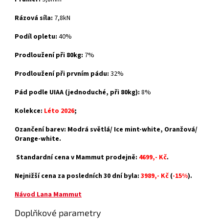
Rázová síla:
7,8kN
Podíl opletu:
40%
Prodloužení při 80kg:
7%
Prodloužení při prvním pádu:
32%
Pád podle UIAA (jednoduché, při 80kg):
8%
Kolekce:
Léto 2026
;
Ozančení barev: Modrá světlá/ Ice mint-white, Oranžová/
Orange-white.
Standardní cena v Mammut prodejně:
4699,- Kč
.
Nejnižší cena za posledních 30 dní byla:
3989,- Kč
(
-15%
).
Návod Lana Mammut
Doplňkové parametry