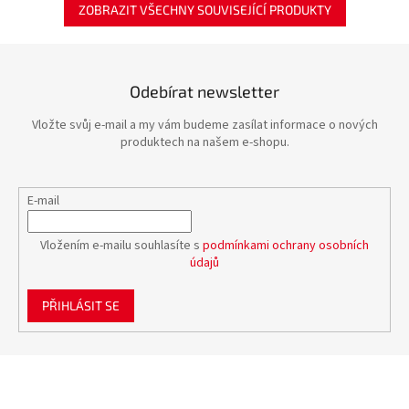
ZOBRAZIT VŠECHNY SOUVISEJÍCÍ PRODUKTY
Odebírat newsletter
Vložte svůj e-mail a my vám budeme zasílat informace o nových
produktech na našem e-shopu.
E-mail
Vložením e-mailu souhlasíte s
podmínkami ochrany osobních
údajů
PŘIHLÁSIT SE
Z
á
p