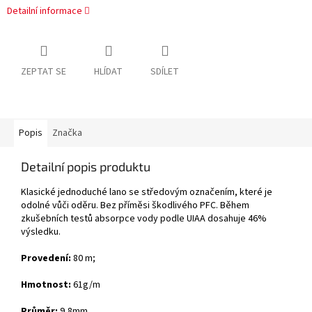
Detailní informace
ZEPTAT SE
HLÍDAT
SDÍLET
Popis
Značka
Detailní popis produktu
Klasické jednoduché lano se středovým označením, které je
odolné vůči oděru. Bez příměsi škodlivého PFC. Během
zkušebních testů absorpce vody podle UIAA dosahuje 46%
výsledku.
Provedení:
80 m;
Hmotnost:
61g/m
Průměr:
9,8mm