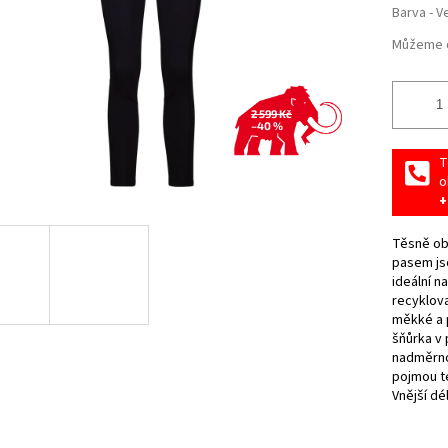
Barva - V
Můžeme d
2 599 Kč
–40 %
T
o
+
Těsně obe
pasem js
ideální n
recyklova
měkké a p
šňůrka v 
nadměrnou
pojmou te
Vnější dé