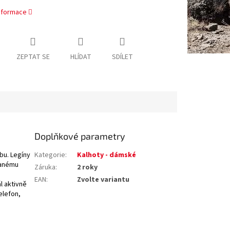
informace
ZEPTAT SE
HLÍDAT
SDÍLET
Doplňkové parametry
bu. Legíny
Kategorie
:
Kalhoty - dámské
ovanému
Záruka
:
2 roky
i
EAN
:
Zvolte variantu
l aktivně
elefon,