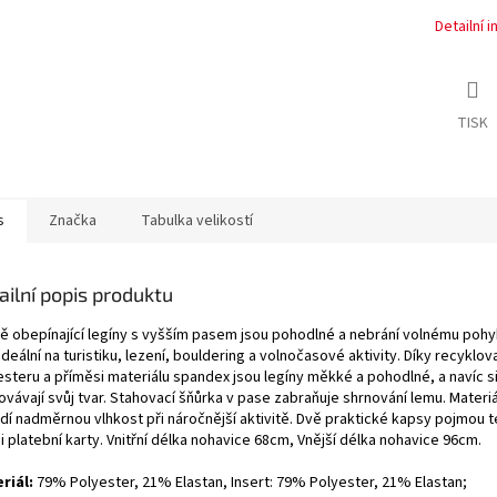
Detailní 
TISK
s
Značka
Tabulka velikostí
ailní popis produktu
ě obepínající legíny s vyšším pasem jsou pohodlné a nebrání volnému pohy
ideální na turistiku, lezení, bouldering a volnočasové aktivity. Díky recykl
esteru a příměsi materiálu spandex jsou legíny měkké a pohodlné, a navíc s
vávají svůj tvar. Stahovací šňůrka v pase zabraňuje shrnování lemu. Materiá
dí nadměrnou vlhkost při náročnější aktivitě. Dvě praktické kapsy pojmou t
 i platební karty. Vnitřní délka nohavice 68cm, Vnější délka nohavice 96cm.
riál:
79% Polyester, 21% Elastan, Insert: 79% Polyester, 21% Elastan
;