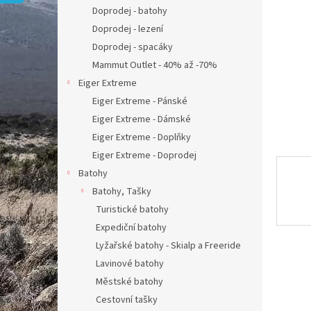
n
Doprodej - batohy
e
Doprodej - lezení
l
Doprodej - spacáky
Mammut Outlet - 40% až -70%
Eiger Extreme
Eiger Extreme - Pánské
Eiger Extreme - Dámské
Eiger Extreme - Doplňky
Eiger Extreme - Doprodej
Batohy
Batohy, Tašky
Turistické batohy
Expediční batohy
Lyžařské batohy - Skialp a Freeride
Lavinové batohy
Městské batohy
Cestovní tašky