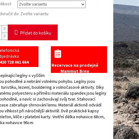
elikost
oručit do:
Zvolte variantu
Přidat do košíku
elefonická
bjednávka
420 728 061 664
Rezervace na prodejně
Mammut Brno
pínající legíny s vyšším
ou pohodlné a nebrání volnému pohybu. Legíny jsou
a turistiku, lezení, bouldering a volnočasové aktivity. Díky
nému polyesteru a příměsi materiálu spandex jsou legíny
ohodlné, a navíc si zachovávají svůj tvar. Stahovací
pase zabraňuje shrnování lemu. Materiál aktivně odvádí
 vlhkost při náročnější aktivitě. Dvě praktické kapsy
lefon, klíče i platební karty. Vnitřní délka nohavice 68cm,
lka nohavice 96cm.