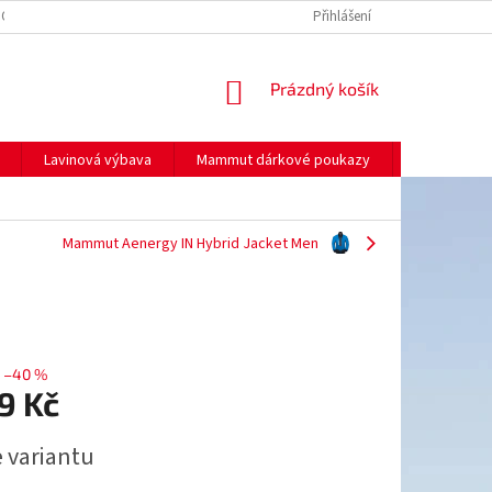
NO
MOJE OBJEDNÁVKA
Přihlášení
NÁKUPNÍ
Prázdný košík
KOŠÍK
Lavinová výbava
Mammut dárkové poukazy
Prodej
Mammut Aenergy IN Hybrid Jacket Men
–40 %
9 Kč
e variantu