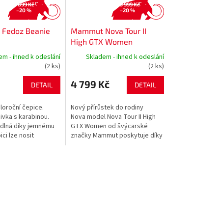
899 Kč
5 999 Kč
–20 %
–20 %
Fedoz Beanie
Mammut Nova Tour II
High GTX Women
em - ihned k odeslání
Skladem - ihned k odeslání
(2 ks)
(2 ks)
4 799 Kč
DETAIL
DETAIL
loroční čepice.
Nový přírůstek do rodiny
ivka s karabinou.
Nova model Nova Tour II High
dlná díky jemnému
GTX Women od švýcarské
ici lze nosit
značky Mammut poskytuje díky
způsobem s
přepracované podrážce
lemem nebo v
Vibram lepší oporu a větší...
ersize stylu....