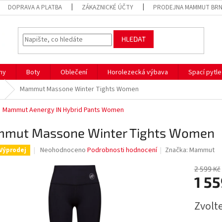
DOPRAVA A PLATBA
ZÁKAZNICKÉ ÚČTY
PRODEJNA MAMMUT BR
HLEDAT
hy
Boty
Oblečení
Horolezecká výbava
Spací pytle
Mammut Massone Winter Tights Women
Mammut Aenergy IN Hybrid Pants Women
mut Massone Winter Tights Women
Průměrné
Neohodnoceno
Podrobnosti hodnocení
Značka:
Mammut
Výprodej
hodnocení
produktu
2 599 Kč
je
1 55
0,0
z
Měrná
Zvolt
5
cena:
hvězdiček.