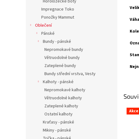
Horolozecké boty
Veli
Impregnace Toko
Ponožky Mammut
Váha
Oblečení
Kole
Pánské
Bundy - pánské
Ozna
Nepromokavé bundy
Stan
Větruodolné bundy
Zateplené bundy
Nejn
Bundy střední vrstva, Vesty
Kalhoty - pánské
Nepromokavé kalhoty
Souvi
Větruodolné kalhoty
Zateplené kalhoty
Akce
Ostatní kalhoty
Kraťasy - pánské
Mikiny - pánské
Trička - pánské