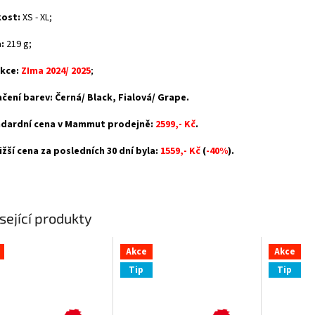
kost:
XS - XL;
:
219 g;
kce:
ZIma 2024/ 2025
;
čení barev: Černá/ Black, Fialová/ Grape.
dardní cena v Mammut prodejně:
2599,- Kč
.
ižší cena za posledních 30 dní byla:
1559,- Kč
(
-40%
).
sející produkty
Akce
Akce
Tip
Tip