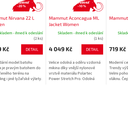
3 899 Kč
4 499 Kč
–20 %
–10 %
ut Nirvana 22 L
Mammut Aconcagua ML
Mammut 
en
Jacket Women
kladem - ihned k odeslání
Skladem - ihned k odeslání
Sklad
(2 ks)
(1 ks)
9 Kč
4 049 Kč
719 Kč
DETAIL
DETAIL
ární model batohu
Velice odolná a oděru vzdorná
Moderní ce
a je pravým batohem do
mikina díky vnější nylonové
Trendy výš
ženého terénu na
vrstvě materiálu Polartec
Velmi poho
ing i jiné lyžařské výlety.
Power Stretch Pro. Odolná
vláknu. Čep
anný batoh s dobrým
vnější vrstva rychle schne,
tradičním 
ádáním zejména do
zatímco měkký vnitřek
ohrnutým 
...
příjemně hřeje....
moderním ov