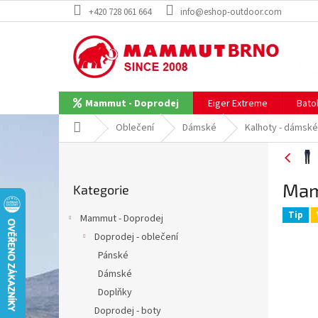
Přejít
+420 728 061 664
info@eshop-outdoor.com
na
obsah
Eiger Extreme
Bato
Mammut - Doprodej
Domů
Oblečení
Dámské
Kalhoty - dámské
P
o
Přeskočit
s
Mam
Kategorie
kategorie
t
r
Tip
Mammut - Doprodej
a
Doprodej - oblečení
n
Pánské
n
í
Dámské
p
Doplňky
a
Doprodej - boty