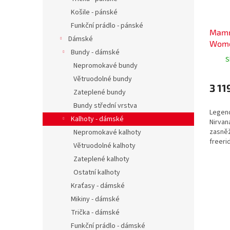
Košile - pánské
Funkční prádlo - pánské
Mamm
Dámské
Wom
Bundy - dámské
S
Nepromokavé bundy
Větruodolné bundy
3 11
Zateplené bundy
Bundy střední vrstva
Legend
Kalhoty - dámské
Nirvan
zasně
Nepromokavé kalhoty
freerid
Větruodolné kalhoty
Všestr
Zateplené kalhoty
uspoř
zimních
Ostatní kalhoty
Kraťasy - dámské
Mikiny - dámské
Trička - dámské
Funkční prádlo - dámské